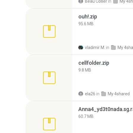
Beau Collier
in
My 4sh
ouh!.zip
95.6 MB
vladimir M.
in
My 4sha
cellfolder.zip
9.8 MB
ela26
in
My 4shared
Anna4_yd3t0nada.sg.r
60.7 MB