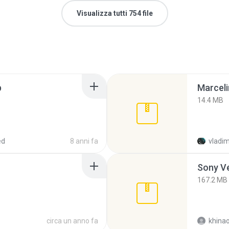
Visualizza tutti 754 file
p
Marceli
14.4 MB
ed
8 anni fa
vladim
Sony Ve
167.2 MB
circa un anno fa
khina