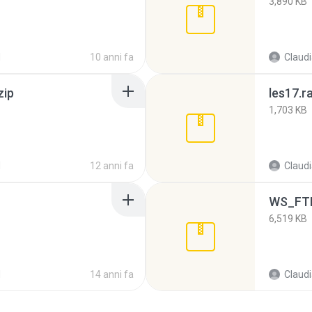
3,890 KB
d
10 anni fa
Claud
zip
les17.r
1,703 KB
d
12 anni fa
Claud
WS_FTP
6,519 KB
d
14 anni fa
Claud