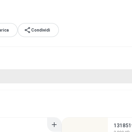
arica
Condividi
131851