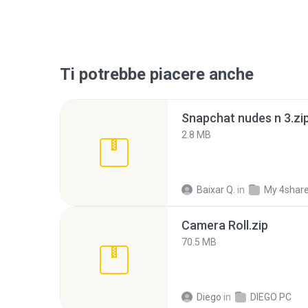
Ti potrebbe piacere anche
Snapchat nudes n 3.zi
2.8 MB
Baixar Q.
in
My 4shar
Camera Roll.zip
70.5 MB
Diego
in
DIEGO PC