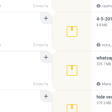
d
5 mesi fa
raulm
4-5-201
8.8 MB
d
2 mesi fa
335.7 MB
9 mesi fa
Maria
hide ve
379.3 MB