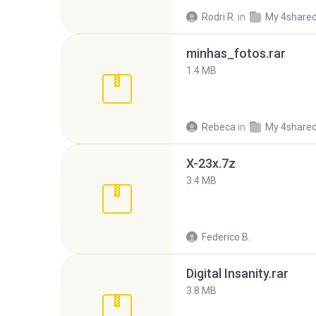
Rodri R.
in
My 4share
minhas_fotos.rar
1.4 MB
Rebeca
in
My 4share
X-23x.7z
3.4 MB
Federico B.
Digital Insanity.rar
3.8 MB