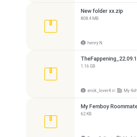
New folder xx.zip
808.4 MB
henry N.
TheFappening_22.09.1
1.16 GB
erick_lover4
in
My 4s
My Femboy Roommate F
62 KB