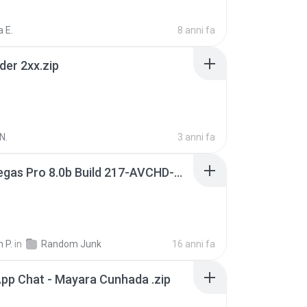
 E.
8 anni fa
der 2xx.zip
N.
3 anni fa
Sony Vegas Pro 8.0b Build 217-AVCHD-MPG-AC3 FIXED.7z
 P.
in
Random Junk
16 anni fa
pp Chat - Mayara Cunhada .zip