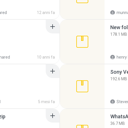
ared
12 anni fa
munna
New fol
178.1 MB
hared
10 anni fa
henry 
192.6 MB
d
5 mesi fa
Steven
zip
WhatsA
36.7 MB