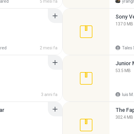
ared
5 mesi fa
yrang
137.0 MB
red
2 mesi fa
Tales 
53.5 MB
3 anni fa
luis M.
ar
The Fap
302.4 MB