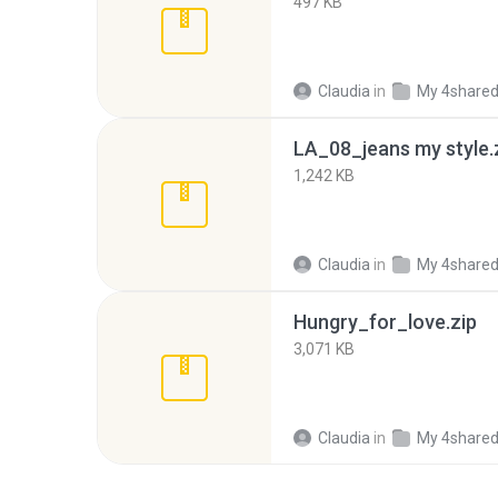
497 KB
Claudia
in
My 4share
LA_08_jeans my style.
1,242 KB
Claudia
in
My 4share
Hungry_for_love.zip
3,071 KB
Claudia
in
My 4share