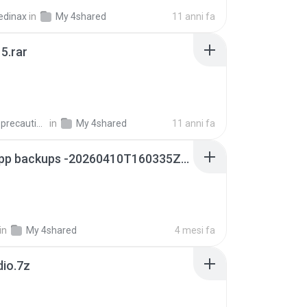
edinax
in
My 4shared
11 anni fa
5.rar
extra_precautions
in
My 4shared
11 anni fa
whatsapp backups -20260410T160335Z-3-001.zip
in
My 4shared
4 mesi fa
dio.7z