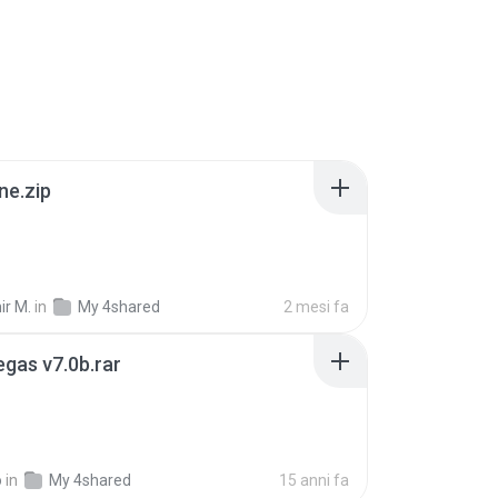
ne.zip
ir M.
in
My 4shared
2 mesi fa
gas v7.0b.rar
o
in
My 4shared
15 anni fa