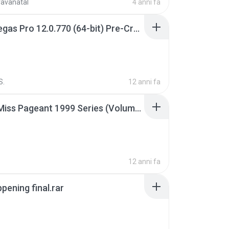
ravanatal
4 anni fa
Sony Vegas Pro 12.0.770 (64-bit) Pre-Cracked.zip
S.
12 anni fa
Junior Miss Pageant 1999 Series (Volume I Part I NC 6).7z
12 anni fa
pening final.rar