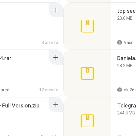
top sec
20.6 MB
3 anni fa
Vasni
4.rar
Daniela
28.2 MB
hared
12 anni fa
ela26
ull Version.zip
Telegra
244.8 MB