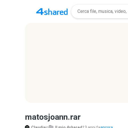
matosjoann.rar
Claudia
in
Il mio 4shared
13 anni fa
ancora...