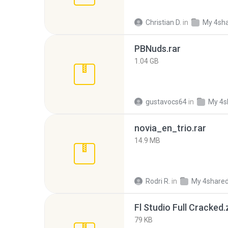
Christian D.
in
My 4sh
PBNuds.rar
1.04 GB
gustavocs64
in
My 4s
novia_en_trio.rar
14.9 MB
Rodri R.
in
My 4share
Fl Studio Full Cracked.
79 KB