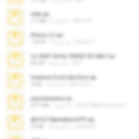
milly.zip
Milene M.
6 ماه پیش
31.0 MB
Photos (1).zip
Anacleto T.
16 روز پیش
1.60 GB
LIL PEEP VOCAL PRESET BY MELT.rar
Melt ..
4 سال پیش
826 KB
Pokemon Ecchi Gba Rom.zip
Caleb Price
4 ماه پیش
70 KB
yasminmineira.rar
letiro5708@fanchatu.com
2 ماه پیش
647.5 MB
@#16173@vladimir#!!!!!!.zip
vladimir M.
10 سال پیش
2.6 MB