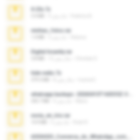
X-23x.7z
Federico B.
9 ماه پیش
3.4 MB
minhas_fotos.rar
Rebeca
3 ماه پیش
1.4 MB
Digital Insanity.rar
Christian D.
12 سال پیش
3.8 MB
hide vedio.7z
munna E.
8 سال پیش
379.3 MB
whatsapp backups -20260410T160335Z-3-001.zip
Maria
4 ماه پیش
335.7 MB
novia_en_trio.rar
Rodri R.
5 ماه پیش
14.9 MB
65536533_Conversa_do_WhatsApp_com_Meu_Esposo.zip