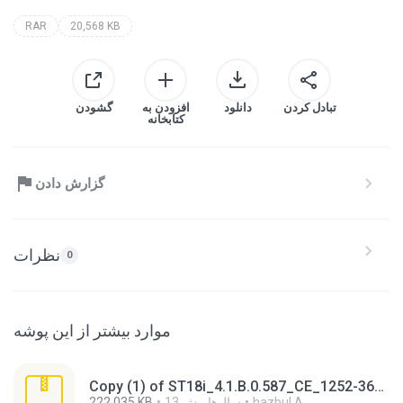
RAR
20,568 KB
تبادل کردن
دانلود
افزودن به
گشودن
کتابخانه
گزارش دادن
نظرات
0
موارد بیشتر از این پوشه
Copy (1) of ST18i_4.1.B.0.587_CE_1252-3693_ForsakenNGL.zip
hazbul A.
13 سال‌ها پیش
222,035 KB