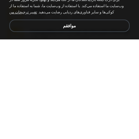
وب‌سایت ما استفاده می‌کند. با استفاده از وب‌سایت ما، شما به استفاده ما از
amanda sfd.rar
کوکی‌ها و سایر فناوری‌های ردیابی رضایت می‌دهید.
تغییر ترجیحات من
elton_roots
7 سال پیش
5.2 MB
موافقم
Fotografias em iCloud de Ana julia Silva.zip
Luany T.
3 سال پیش
174.7 MB
L3150.rar
Alex P.
6 ماه پیش
1.3 MB
novinha casada1.rar
fabianointegrado
15 سال پیش
720 KB
Reset L1250.rar
Alex P.
3 ماه پیش
2.8 MB
vazada 1.rar
Ulysses L.
2 ماه پیش
241.8 MB
Perdeu o celular.rar