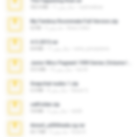
The Fappening final.rar
raulmedinax
11 سال پیش
302.4 MB
My Femboy Roommate Full Version.zip
Beau Collier
5 ماه پیش
62 KB
4-5-2015.rar
extra_precautions
11 سال پیش
8.8 MB
Junior Miss Pageant 1999 Series (Volume I Part I NC 6).7z
luis M.
12 سال پیش
53.5 MB
Snapchat nudes 1.zip
Baixar Q.
8 سال پیش
6.0 MB
cellfolder.zip
ela26
3 سال پیش
9.8 MB
Anna4_yd3t0nada.sg.rar
Rodri R.
5 ماه پیش
60.7 MB