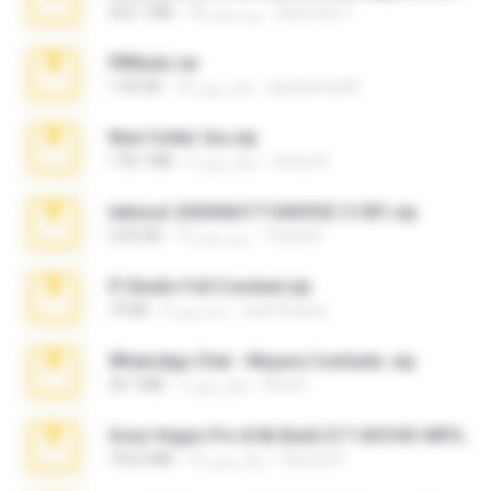
desomar T.
18 روز پیش
262.1 MB
PBNuds.rar
gustavocs64
10 سال پیش
1.04 GB
New folder 2xx.zip
henry N.
3 سال پیش
178.1 MB
takeout-20260621T160055Z-3-001.zip
Thata N.
15 روز پیش
2.00 GB
Fl Studio Full Cracked.zip
Joel Powers
4 ماه پیش
79 KB
WhatsApp Chat - Mayara Cunhada .zip
Ana K.
7 سال پیش
36.7 MB
Sony Vegas Pro 8.0b Build 217-AVCHD-MPG-AC3 FIXED.7z
Steven P.
16 سال پیش
192.6 MB