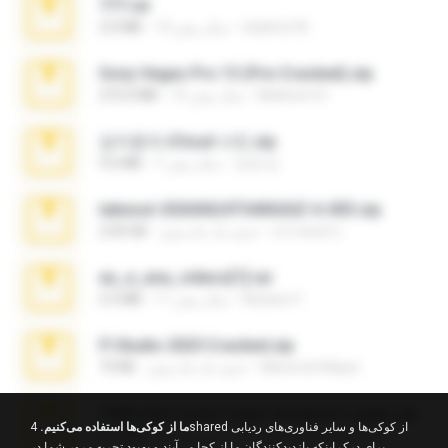
777.rar
vladimir M.
10 سال پیش
2.0 MB
Sony Vegas Pro 13 (Pre-Cracked).zip
Mellicent D.
10 سال پیش
272.0 MB
김지윤의 iCloud 사진.zip
성경 김.
7 سال پیش
9.6 MB
takeout-20260624T040626Z-6-003.zip
อรรถพงษ์ บ.
حدود یک ماه پیش
2.00 GB
eu_e_ana_videos[1].rar
Adriano F.
11 سال پیش
5.5 MB
Fl Studio 2025 Cracked.zip
Maverick Mayer
حدود یک ماه پیش
73 KB
7258 USA Circle Crypto Investors Leads.zip
ما از کوکی‌ها استفاده می‌کنیم.
4shared از کوکی‌ها و سایر فناوری‌های ردیابی
cmqadeer@786786786
23 روز پیش
3.1 MB
برای درک اینکه بازدیدکنندگان ما از کجا می‌آیند و بهبود تجربه مرور شما در