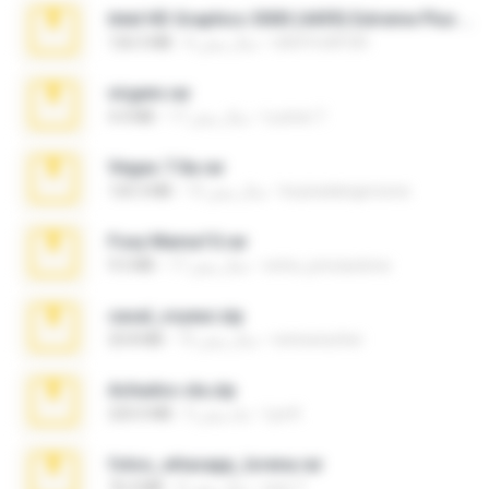
Intel HD Graphics 3000 (4459) Extreme Plus 2.0.zip
nIGHTmAYOR
6 سال پیش
126.5 MB
virgem.rar
Lucinei 7.
17 سال پیش
4.4 MB
Vegas 7.0a.rar
boyisadangerzone
15 سال پیش
120.3 MB
Foxy Mama15.rar
extra_precautions
17 سال پیش
9.5 MB
casal_voyeur.zip
netowescher
15 سال پیش
20.8 MB
Achados sla.zip
Lya K.
5 ماه پیش
220.0 MB
fotos_whasapp_lorena.rar
jose T.
4 سال پیش
76.4 MB