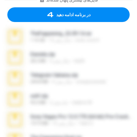
فایل‌های بیشتری پنهان شده‌اند
در برنامه ادامه دهید
TheFappening_22.09.14.rar
erick_lover4
12 سال پیش
1.16 GB
Daniela.zip
ela26
3 سال پیش
28.2 MB
Telegram fabiana.zip
yrangravanatal
4 سال پیش
244.8 MB
ouh!.zip
vladimir M.
2 ماه پیش
95.6 MB
Sony Vegas Pro 12.0.770 (64-bit) Pre-Cracked.zip
Tales S.
12 سال پیش
137.0 MB