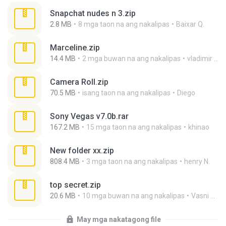
Snapchat nudes n 3.zip
2.8 MB
8 mga taon na ang nakalipas
Baixar Q.
Marceline.zip
14.4 MB
2 mga buwan na ang nakalipas
vladimir M.
Camera Roll.zip
70.5 MB
isang taon na ang nakalipas
Diego
Sony Vegas v7.0b.rar
167.2 MB
15 mga taon na ang nakalipas
khinao
New folder xx.zip
808.4 MB
3 mga taon na ang nakalipas
henry N.
top secret.zip
20.6 MB
10 mga buwan na ang nakalipas
Vasni Vhuo
May mga nakatagong file