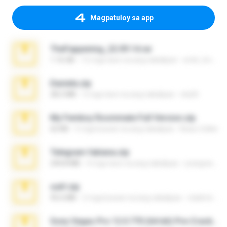
Magpatuloy sa app
TheFappening_22.09.14.rar
1.16 GB
12 mga taon na ang nakalipas
erick_lover4
Daniela.zip
28.2 MB
3 mga taon na ang nakalipas
ela26
My Femboy Roommate Full Version.zip
62 KB
5 mga buwan na ang nakalipas
Beau Collier
Telegram fabiana.zip
244.8 MB
4 mga taon na ang nakalipas
yrangravanatal
ouh!.zip
95.6 MB
2 mga buwan na ang nakalipas
vladimir M.
Sony Vegas Pro 12.0.770 (64-bit) Pre-Cracked.zip