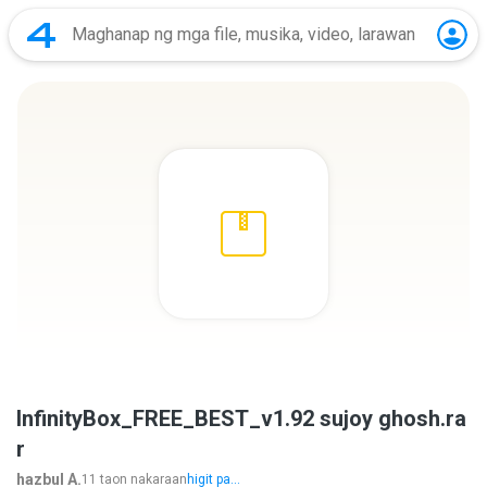
InfinityBox_FREE_BEST_v1.92 sujoy ghosh.ra
r
hazbul A.
11 taon nakaraan
higit pa...