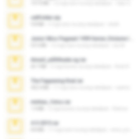
137.0 MB
12 mga taon na ang nakalipas
Tales S.
cellfolder.zip
9.8 MB
3 mga taon na ang nakalipas
ela26
Junior Miss Pageant 1999 Series (Volume I Part I NC 6).7z
53.5 MB
12 mga taon na ang nakalipas
luis M.
Anna4_yd3t0nada.sg.rar
60.7 MB
5 mga buwan na ang nakalipas
Rodri R.
The Fappening final.rar
302.4 MB
11 mga taon na ang nakalipas
raulmedinax
minhas_fotos.rar
1.4 MB
2 mga buwan na ang nakalipas
Rebeca
4-5-2015.rar
8.8 MB
11 mga taon na ang nakalipas
extra_precautions