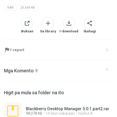
RAR
20,568 KB
Buksan
Sa library
I-download
Ibahagi
I-report
Mga Komento
0
Higit pa mula sa folder na ito
Blackberry Desktop Manager 5.0.1.part2.rar
98,078 KB
14 taon nakaraan
hazbul A.