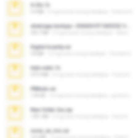
X-23x.7z
3.4 MB
9 mga buwan na ang nakalipas
Federico B.
whatsapp backups -20260410T160335Z-3-001.zip
335.7 MB
4 mga buwan na ang nakalipas
Maria
Digital Insanity.rar
3.8 MB
12 mga taon na ang nakalipas
Christian D.
hide vedio.7z
379.3 MB
8 mga taon na ang nakalipas
munna E.
PBNuds.rar
1.04 GB
10 mga taon na ang nakalipas
gustavocs64
New folder 2xx.zip
178.1 MB
3 mga taon na ang nakalipas
henry N.
novia_en_trio.rar
14.9 MB
5 mga buwan na ang nakalipas
Rodri R.