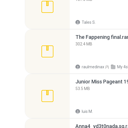
Tales S.
The Fappening final.ra
302.4 MB
raulmedinax
内
My 4s
53.5 MB
luis M.
Anna4_yd3t0nada.sg.r