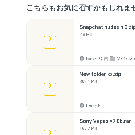
こちらもお気に召すかもしれま
Snapchat nudes n 3.zi
2.8 MB
Baixar Q.
内
My 4shar
New folder xx.zip
808.4 MB
henry N.
Sony Vegas v7.0b.rar
167.2 MB