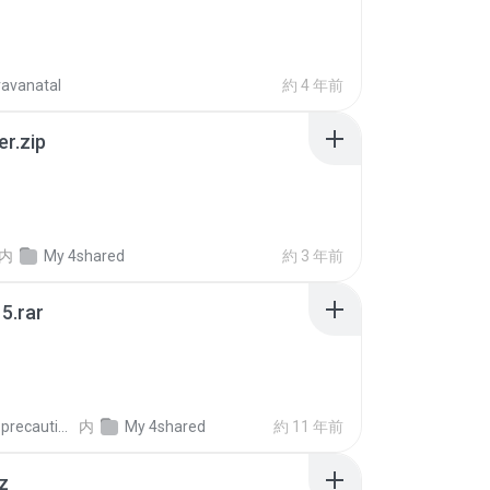
ravanatal
約 4 年前
er.zip
内
My 4shared
約 3 年前
5.rar
extra_precautions
内
My 4shared
約 11 年前
z