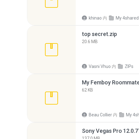
khinao
内
My 4shared
top secret.zip
20.6 MB
Vasni Vhuo
内
ZIPs
My Femboy Roommate F
62 KB
Beau Collier
内
My 4s
137.0 MB