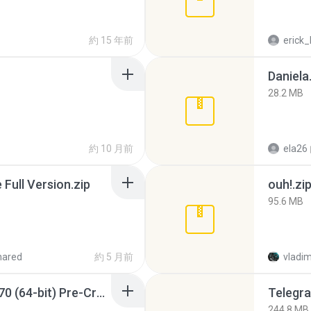
約 15 年前
erick_
Daniela
28.2 MB
約 10 月前
ela26
ull Version.zip
ouh!.zi
95.6 MB
hared
約 5 月前
vladim
Sony Vegas Pro 12.0.770 (64-bit) Pre-Cracked.zip
Telegra
244.8 MB