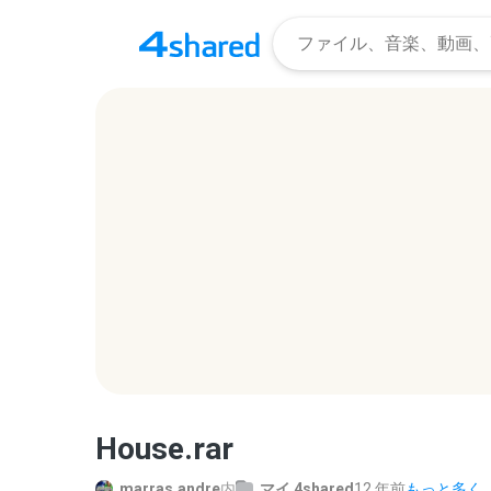
House.rar
marras.andre
内
マイ 4shared
12 年前
もっと多く..