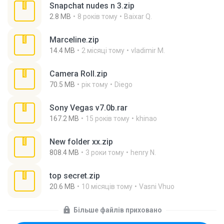
Snapchat nudes n 3.zip
2.8 MB
8 років тому
Baixar Q.
Marceline.zip
14.4 MB
2 місяці тому
vladimir M.
Camera Roll.zip
70.5 MB
рік тому
Diego
Sony Vegas v7.0b.rar
167.2 MB
15 років тому
khinao
New folder xx.zip
808.4 MB
3 роки тому
henry N.
top secret.zip
20.6 MB
10 місяців тому
Vasni Vhuo
Більше файлів приховано