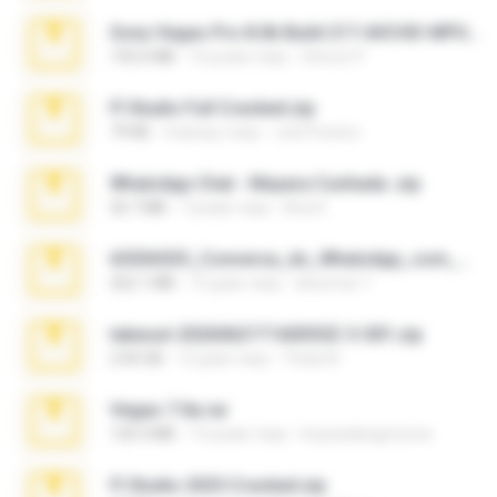
Sony Vegas Pro 8.0b Build 217-AVCHD-MPG-AC3 FIXED.7z
192.6 MB
16 років тому
Steven P.
Fl Studio Full Cracked.zip
79 KB
4 місяці тому
Joel Powers
WhatsApp Chat - Mayara Cunhada .zip
36.7 MB
7 років тому
Ana K.
65536533_Conversa_do_WhatsApp_com_Meu_Esposo.zip
262.1 MB
15 днів тому
desomar T.
takeout-20260621T160055Z-3-001.zip
2.00 GB
12 днів тому
Thata N.
Vegas 7.0a.rar
120.3 MB
15 років тому
boyisadangerzone
Fl Studio 2025 Cracked.zip