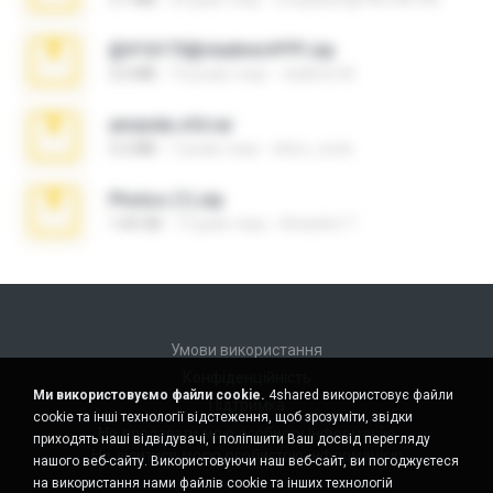
@#16173@vladimir#!!!!!!.zip
2.6 MB
10 років тому
vladimir M.
amanda sfd.rar
5.2 MB
7 років тому
elton_roots
Photos (1).zip
1.60 GB
13 днів тому
Anacleto T.
Умови використання
Конфіденційність
Ми використовуємо файли cookie.
4shared використовує файли
Підтримка
cookie та інші технології відстеження, щоб зрозуміти, звідки
Не продавати мою особисту інформацію
приходять наші відвідувачі, і поліпшити Ваш досвід перегляду
Не ділитися моєю особистою інформацією
нашого веб-сайту. Використовуючи наш веб-сайт, ви погоджуєтеся
на використання нами файлів cookie та інших технологій