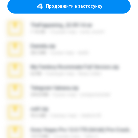
Продовжити в застосунку
TheFappening_22.09.14.rar
1.16 GB
12 років тому
erick_lover4
Daniela.zip
28.2 MB
3 роки тому
ela26
My Femboy Roommate Full Version.zip
62 KB
5 місяців тому
Beau Collier
Telegram fabiana.zip
244.8 MB
4 роки тому
yrangravanatal
ouh!.zip
95.6 MB
2 місяці тому
vladimir M.
Sony Vegas Pro 12.0.770 (64-bit) Pre-Cracked.zip
137.0 MB
12 років тому
Tales S.