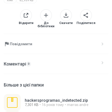
RAR
82,939 KB
Відкрити
До
Скачати
Поділитися
бібліотеки
Повідомити
Коментарі
0
Більше з цієї папки
hackersprogramas_indetected.zip
7,301 KB
16 років тому
marras.andre