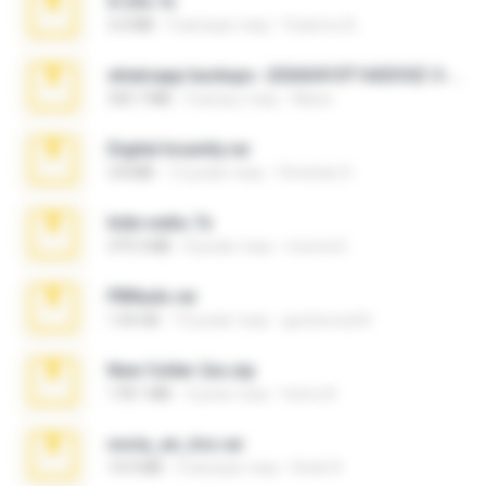
X-23x.7z
3.4 MB
9 місяців тому
Federico B.
whatsapp backups -20260410T160335Z-3-001.zip
335.7 MB
4 місяці тому
Maria
Digital Insanity.rar
3.8 MB
12 років тому
Christian D.
hide vedio.7z
379.3 MB
8 років тому
munna E.
PBNuds.rar
1.04 GB
10 років тому
gustavocs64
New folder 2xx.zip
178.1 MB
3 роки тому
henry N.
novia_en_trio.rar
14.9 MB
5 місяців тому
Rodri R.