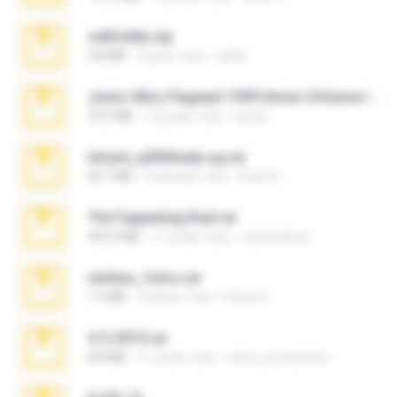
cellfolder.zip
9.8 MB
3 роки тому
ela26
Junior Miss Pageant 1999 Series (Volume I Part I NC 6).7z
53.5 MB
12 років тому
luis M.
Anna4_yd3t0nada.sg.rar
60.7 MB
5 місяців тому
Rodri R.
The Fappening final.rar
302.4 MB
11 років тому
raulmedinax
minhas_fotos.rar
1.4 MB
2 місяці тому
Rebeca
4-5-2015.rar
8.8 MB
11 років тому
extra_precautions