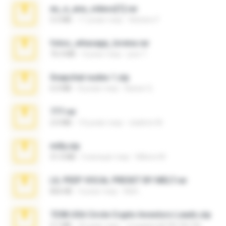
eu_e_ana_videos[1].rar
5.5 MB
11 років тому
Adriano F.
fotos_whasapp_lorena.rar
76.4 MB
4 роки тому
jose T.
Snapchat nudes 1.zip
6.0 MB
8 років тому
Baixar Q.
777.rar
2.0 MB
10 років тому
vladimir M.
milly.zip
31.0 MB
6 місяців тому
Milene M.
LIL PEEP VOCAL PRESET BY MELT.rar
826 KB
4 роки тому
Melt ..
7258 USA Circle Crypto Investors Leads.zip
3.1 MB
20 днів тому
cmqadeer@786786786