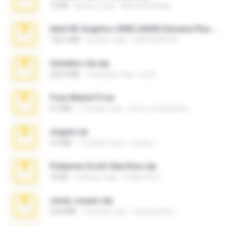
73 KB
місяць тому
Maverick Mayer
Intel HD Graphics 3000 (4459) Extreme Plus 2.0.zip
126.5 MB
6 років тому
nIGHTmAYOR
Achados sla.zip
220.0 MB
5 місяців тому
Lya K.
Foxy Mama15.rar
9.5 MB
17 років тому
extra_precautions
virgem.rar
4.4 MB
17 років тому
Lucinei 7.
Pokemon Ecchi Gba Rom.zip
70 KB
4 місяці тому
Caleb Price
casal_voyeur.zip
20.8 MB
15 років тому
netowescher