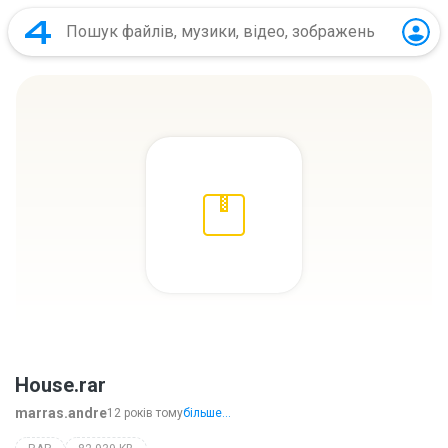
House.rar
marras.andre
12 років тому
більше...