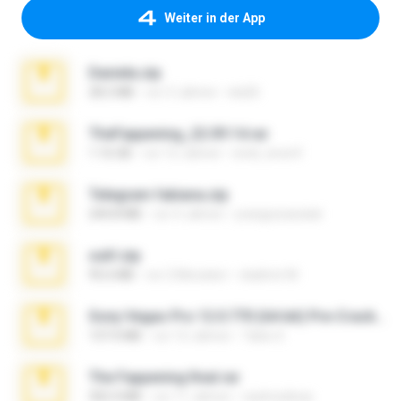
Weiter in der App
Daniela.zip
28.2 MB
vor 3 Jahren
ela26
TheFappening_22.09.14.rar
1.16 GB
vor 12 Jahren
erick_lover4
Telegram fabiana.zip
244.8 MB
vor 4 Jahren
yrangravanatal
ouh!.zip
95.6 MB
vor 2 Monaten
vladimir M.
Sony Vegas Pro 12.0.770 (64-bit) Pre-Cracked.zip
137.0 MB
vor 12 Jahren
Tales S.
The Fappening final.rar
302.4 MB
vor 11 Jahren
raulmedinax