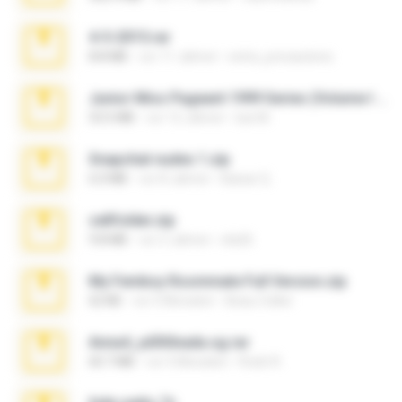
4-5-2015.rar
8.8 MB
vor 11 Jahren
extra_precautions
Junior Miss Pageant 1999 Series (Volume I Part I NC 6).7z
53.5 MB
vor 12 Jahren
luis M.
Snapchat nudes 1.zip
6.0 MB
vor 8 Jahren
Baixar Q.
cellfolder.zip
9.8 MB
vor 3 Jahren
ela26
My Femboy Roommate Full Version.zip
62 KB
vor 5 Monaten
Beau Collier
Anna4_yd3t0nada.sg.rar
60.7 MB
vor 5 Monaten
Rodri R.