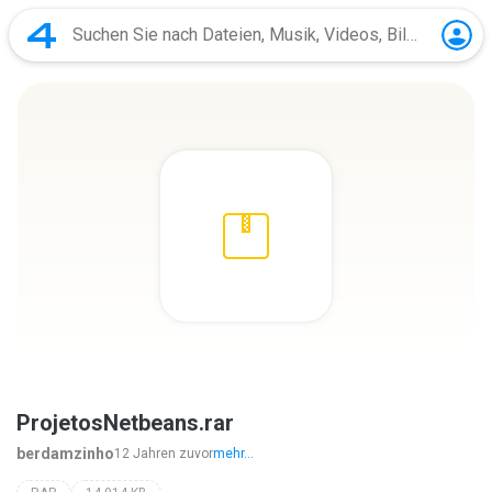
ProjetosNetbeans.rar
berdamzinho
12 Jahren zuvor
mehr...