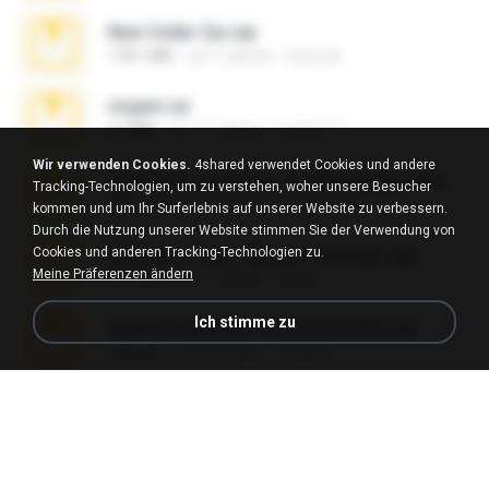
New folder 2xx.zip
178.1 MB
vor 3 Jahren
henry N.
virgem.rar
4.4 MB
vor 17 Jahren
Lucinei 7.
Wir verwenden Cookies.
4shared verwendet Cookies und andere
65536533_Conversa_do_WhatsApp_com_Meu_Esposo.zip
Tracking-Technologien, um zu verstehen, woher unsere Besucher
262.1 MB
vor 18 Tagen
desomar T.
kommen und um Ihr Surferlebnis auf unserer Website zu verbessern.
Durch die Nutzung unserer Website stimmen Sie der Verwendung von
Cookies und anderen Tracking-Technologien zu.
WhatsApp Chat - Mayara Cunhada .zip
Meine Präferenzen ändern
36.7 MB
vor 7 Jahren
Ana K.
Ich stimme zu
takeout-20260621T160055Z-3-001.zip
2.00 GB
vor 15 Tagen
Thata N.
Fl Studio Full Cracked.zip
79 KB
vor 4 Monaten
Joel Powers
Sony Vegas Pro 8.0b Build 217-AVCHD-MPG-AC3 FIXED.7z