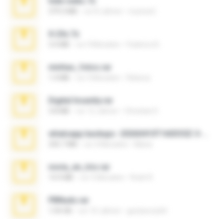
hide vedio.7z
379.3 MB
vor 8 Jahren
munna E.
X-23x.7z
3.4 MB
vor 9 Monaten
Federico B.
minhas_fotos.rar
1.4 MB
vor 3 Monaten
Rebeca
Digital Insanity.rar
3.8 MB
vor 12 Jahren
Christian D.
whatsapp backups -20260410T160335Z-3-001.zip
335.7 MB
vor 4 Monaten
Maria
novia_en_trio.rar
14.9 MB
vor 5 Monaten
Rodri R.
PBNuds.rar
1.04 GB
vor 10 Jahren
gustavocs64