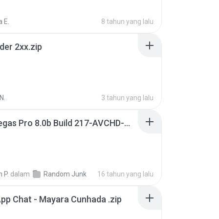
 E.
8 tahun yang lalu
der 2xx.zip
N.
3 tahun yang lalu
Sony Vegas Pro 8.0b Build 217-AVCHD-MPG-AC3 FIXED.7z
 P.
dalam
Random Junk
16 tahun yang lalu
pp Chat - Mayara Cunhada .zip