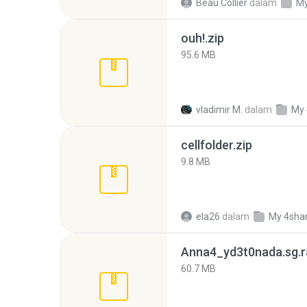
Beau Collier
dalam
My
ouh!.zip
95.6 MB
vladimir M.
dalam
My 
cellfolder.zip
9.8 MB
ela26
dalam
My 4sha
Anna4_yd3t0nada.sg.r
60.7 MB