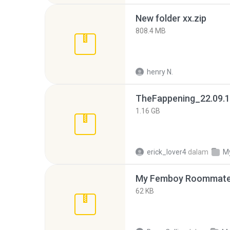
New folder xx.zip
808.4 MB
henry N.
TheFappening_22.09.1
1.16 GB
erick_lover4
dalam
M
My Femboy Roommate F
62 KB