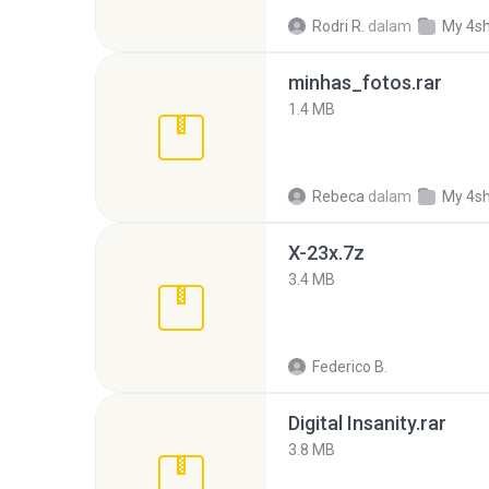
Rodri R.
dalam
My 4s
minhas_fotos.rar
1.4 MB
Rebeca
dalam
My 4s
X-23x.7z
3.4 MB
Federico B.
Digital Insanity.rar
3.8 MB