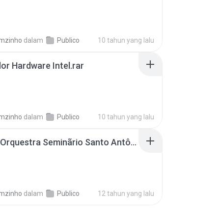
mzinho
dalam
Publico
10 tahun yang lalu
or Hardware Intel.rar
mzinho
dalam
Publico
10 tahun yang lalu
Coral e Orquestra Seminãrio Santo Antônio.rar
B
mzinho
dalam
Publico
12 tahun yang lalu