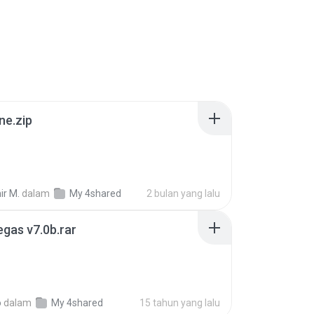
ne.zip
ir M.
dalam
My 4shared
2 bulan yang lalu
gas v7.0b.rar
o
dalam
My 4shared
15 tahun yang lalu