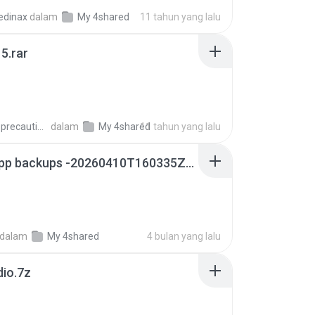
edinax
dalam
My 4shared
11 tahun yang lalu
5.rar
extra_precautions
dalam
My 4shared
11 tahun yang lalu
whatsapp backups -20260410T160335Z-3-001.zip
dalam
My 4shared
4 bulan yang lalu
dio.7z