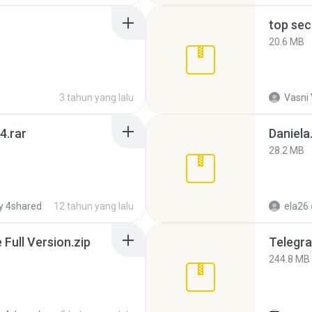
top sec
20.6 MB
3 tahun yang lalu
Vasni
4.rar
Daniela
28.2 MB
y 4shared
12 tahun yang lalu
ela26
ull Version.zip
Telegra
244.8 MB