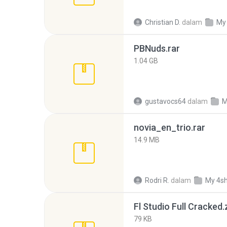
Christian D.
dalam
My
PBNuds.rar
1.04 GB
gustavocs64
dalam
M
novia_en_trio.rar
14.9 MB
Rodri R.
dalam
My 4s
Fl Studio Full Cracked.
79 KB