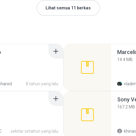
Lihat semua 11 berkas
p
Marceli
14.4 MB
shared
8 tahun yang lalu
vladim
Sony Ve
167.2 MB
C
sekitar setahun yang lalu
khina