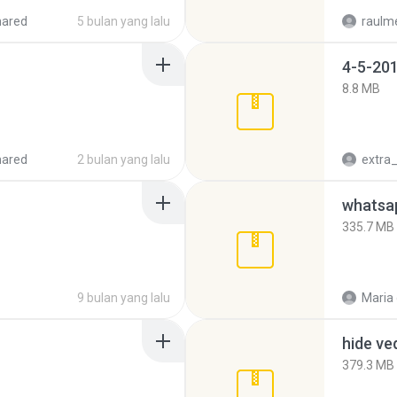
hared
5 bulan yang lalu
raulm
4-5-201
8.8 MB
hared
2 bulan yang lalu
335.7 MB
9 bulan yang lalu
Maria
hide ve
379.3 MB