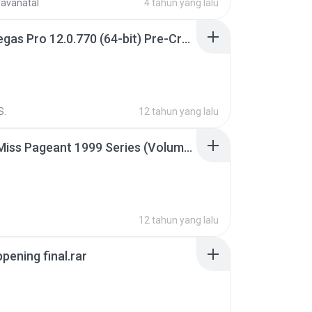
ravanatal
4 tahun yang lalu
Sony Vegas Pro 12.0.770 (64-bit) Pre-Cracked.zip
S.
12 tahun yang lalu
Junior Miss Pageant 1999 Series (Volume I Part I NC 6).7z
12 tahun yang lalu
pening final.rar