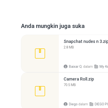
Anda mungkin juga suka
Snapchat nudes n 3.zi
2.8 MB
Baixar Q.
dalam
My 4
Camera Roll.zip
70.5 MB
Diego
dalam
DIEGO P