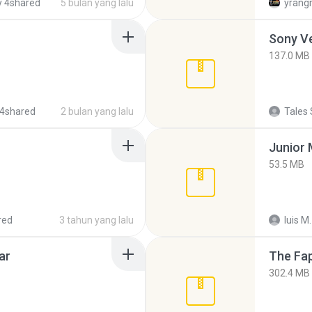
 4shared
5 bulan yang lalu
yrang
137.0 MB
4shared
2 bulan yang lalu
Tales 
53.5 MB
red
3 tahun yang lalu
luis M.
ar
The Fap
302.4 MB