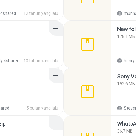
 4shared
12 tahun yang lalu
munna
New fol
178.1 MB
y 4shared
10 tahun yang lalu
henry 
192.6 MB
hared
5 bulan yang lalu
Steven
zip
WhatsA
36.7 MB