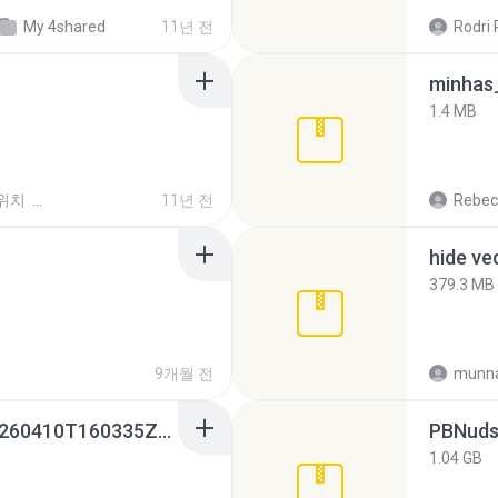
My 4shared
11년 전
Rodri 
minhas_
1.4 MB
위치
11년 전
Rebec
hide ve
379.3 MB
9개월 전
munna
whatsapp backups -20260410T160335Z-3-001.zip
PBNuds
1.04 GB