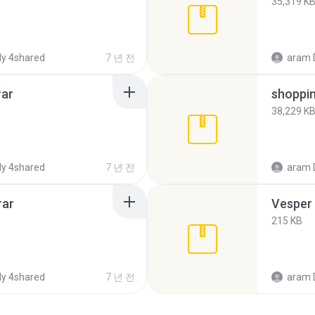
35,319 K
y 4shared
7 년 전
aram 
rar
shoppi
38,229 K
y 4shared
7 년 전
aram 
rar
Vesper 
215 KB
y 4shared
7 년 전
aram 