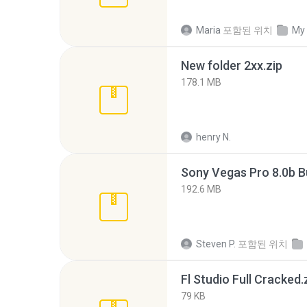
Maria
포함된 위치
My
New folder 2xx.zip
178.1 MB
henry N.
192.6 MB
Steven P.
포함된 위치
Fl Studio Full Cracked.
79 KB