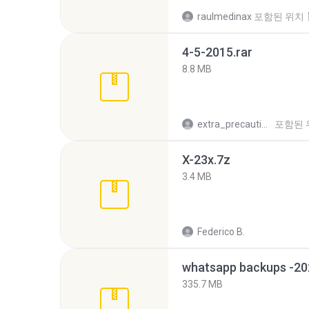
raulmedinax
포함된 위치
4-5-2015.rar
8.8 MB
extra_precautions
포함된 
X-23x.7z
3.4 MB
Federico B.
335.7 MB