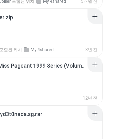
ollier
포함된 위치
My 4shared
5개월 전
er.zip
포함된 위치
My 4shared
3년 전
Junior Miss Pageant 1999 Series (Volume I Part I NC 6).7z
12년 전
yd3t0nada.sg.rar