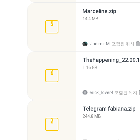
Marceline.zip
14.4 MB
vladimir M.
포함된 위치
TheFappening_22.09.1
1.16 GB
erick_lover4
포함된 위치
Telegram fabiana.zip
244.8 MB