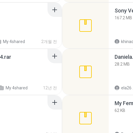
Sony Ve
167.2 MB
My 4shared
2개월 전
khina
4.rar
Daniela
28.2 MB
My 4shared
12년 전
ela26
My Fem
62 KB