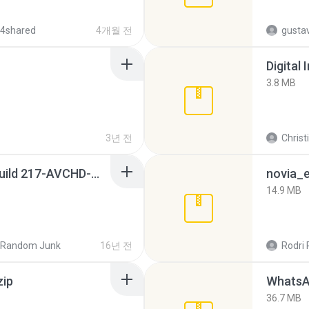
 4shared
4개월 전
gusta
Digital 
3.8 MB
3년 전
Christ
Sony Vegas Pro 8.0b Build 217-AVCHD-MPG-AC3 FIXED.7z
novia_e
14.9 MB
Random Junk
16년 전
Rodri 
zip
WhatsA
36.7 MB