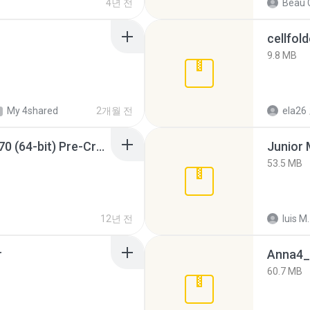
4년 전
Beau C
cellfold
9.8 MB
My 4shared
2개월 전
ela26
Sony Vegas Pro 12.0.770 (64-bit) Pre-Cracked.zip
53.5 MB
12년 전
luis M.
r
Anna4_
60.7 MB