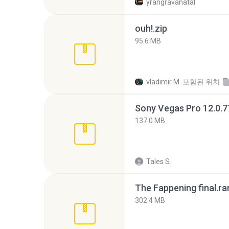
yrangravanatal
ouh!.zip
95.6 MB
vladimir M.
포함된 위치
137.0 MB
Tales S.
The Fappening final.ra
302.4 MB