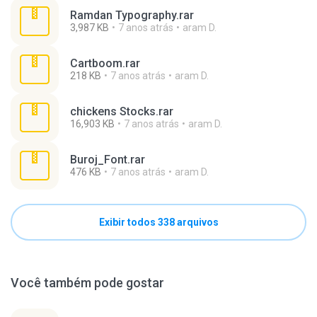
Ramdan Typography.rar
3,987 KB
7 anos atrás
aram D.
Cartboom.rar
218 KB
7 anos atrás
aram D.
chickens Stocks.rar
16,903 KB
7 anos atrás
aram D.
Buroj_Font.rar
476 KB
7 anos atrás
aram D.
Exibir todos 338 arquivos
Você também pode gostar