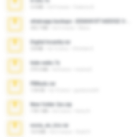
X-23x.7z
3.4 MB
há 9 meses
Federico B.
whatsapp backups -20260410T160335Z-3-001.zip
335.7 MB
há 4 meses
Maria
Digital Insanity.rar
3.8 MB
há 12 anos
Christian D.
hide vedio.7z
379.3 MB
há 8 anos
munna E.
PBNuds.rar
1.04 GB
há 10 anos
gustavocs64
New folder 2xx.zip
178.1 MB
há 3 anos
henry N.
novia_en_trio.rar
14.9 MB
há 5 meses
Rodri R.