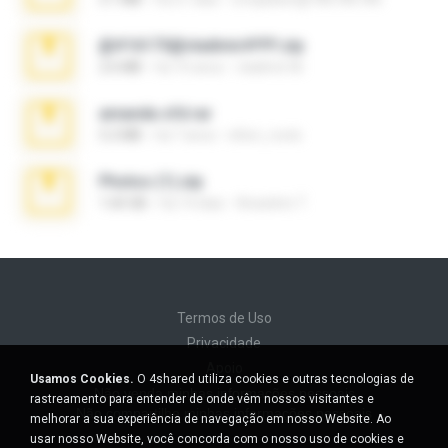
@#16173@vladimir#!!!!!!.zip
2.6 MB
há 10 anos
vladimir M.
amanda sfd.rar
5.2 MB
há 7 anos
elton_roots
Photos (1).zip
1.60 GB
há 14 dias
Anacleto T.
Termos de Uso
Privacidade
Apoio
Usamos Cookies.
O 4shared utiliza cookies e outras tecnologias de
Não venda minhas informações pessoais
rastreamento para entender de onde vêm nossos visitantes e
Não compartilhe minhas informações pessoais
melhorar a sua experiência de navegação em nosso Website. Ao
usar nosso Website, você concorda com o nosso uso de cookies e