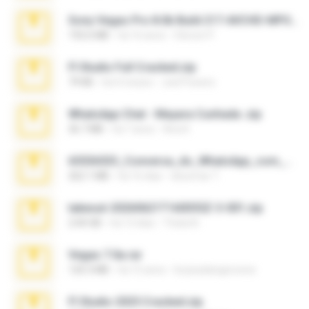
Sony Vegas Pro 8.0b Build 217-AVCHD-MPG-AC3 FIXED.7z
192.6 MB
há 16 anos
Steven P.
Fl Studio Full Cracked.zip
79 KB
há 4 meses
Joel Powers
WhatsApp Chat - Mayara Cunhada .zip
36.7 MB
há 7 anos
Ana K.
65536533_Conversa_do_WhatsApp_com_Meu_Esposo.zip
262.1 MB
há 16 dias
desomar T.
takeout-20260621T160055Z-3-001.zip
2.00 GB
há 13 dias
Thata N.
Vegas 7.0a.rar
120.3 MB
há 15 anos
boyisadangerzone
Fl Studio 2025 Cracked.zip