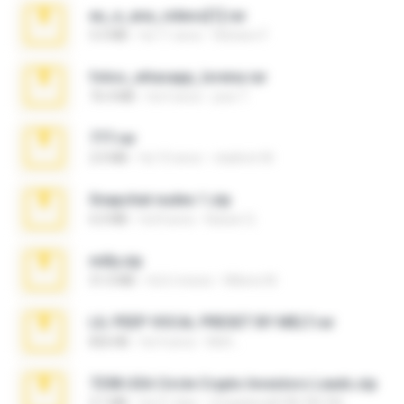
eu_e_ana_videos[1].rar
5.5 MB
há 11 anos
Adriano F.
fotos_whasapp_lorena.rar
76.4 MB
há 4 anos
jose T.
777.rar
2.0 MB
há 10 anos
vladimir M.
Snapchat nudes 1.zip
6.0 MB
há 8 anos
Baixar Q.
milly.zip
31.0 MB
há 6 meses
Milene M.
LIL PEEP VOCAL PRESET BY MELT.rar
826 KB
há 4 anos
Melt ..
7258 USA Circle Crypto Investors Leads.zip
3.1 MB
há 21 dias
cmqadeer@786786786