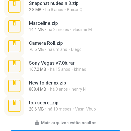
Snapchat nudes n 3.zip
2.8 MB
há 8 anos
Baixar Q.
Marceline.zip
14.4 MB
há 2 meses
vladimir M.
Camera Roll.zip
70.5 MB
há um ano
Diego
Sony Vegas v7.0b.rar
167.2 MB
há 15 anos
khinao
New folder xx.zip
808.4 MB
há 3 anos
henry N.
top secret.zip
20.6 MB
há 10 meses
Vasni Vhuo
Mais arquivos estão ocultos