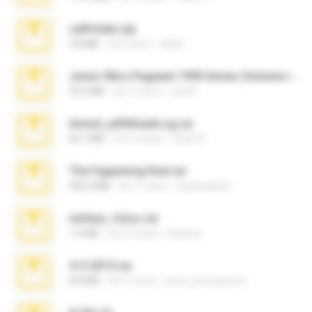
cellfolder.zip
9.8 MB
há 3 anos
ela26
Junior Miss Pageant 1999 Series (Volume I Part I NC 6).7z
53.5 MB
há 12 anos
luis M.
Anna4_yd3t0nada.sg.rar
60.7 MB
há 5 meses
Rodri R.
The Fappening final.rar
302.4 MB
há 11 anos
raulmedinax
minhas_fotos.rar
1.4 MB
há 2 meses
Rebeca
4-5-2015.rar
8.8 MB
há 11 anos
extra_precautions