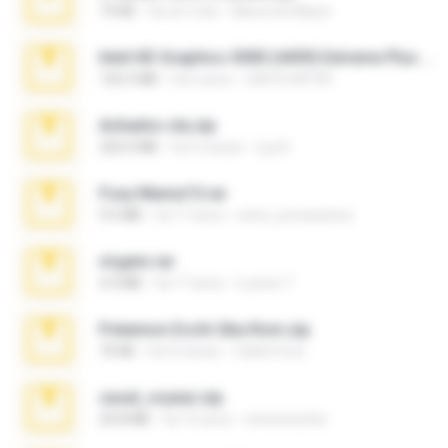
73 KB
há um mês
Maverick Mayer
Intel HD Graphics 3000 (4459) Extreme Plus 2.0.zip
126.5 MB
há 6 anos
nIGHTmAYOR
Achados sla.zip
220.0 MB
há 5 meses
Lya K.
Foxy Mama15.rar
9.5 MB
há 17 anos
extra_precautions
virgem.rar
4.4 MB
há 17 anos
Lucinei 7.
Pokemon Ecchi Gba Rom.zip
70 KB
há 4 meses
Caleb Price
casal_voyeur.zip
20.8 MB
há 15 anos
netowescher