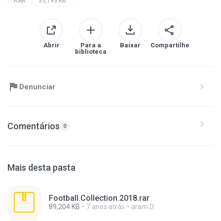
RAR
35,193 KB
Abrir
Para a
Baixar
Compartilhe
biblioteca
Denunciar
Comentários
0
Mais desta pasta
Football.Collection.2018.rar
89,204 KB
7 anos atrás
aram D.