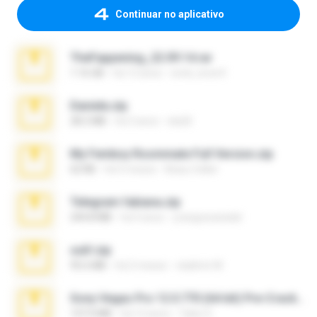
Continuar no aplicativo
TheFappening_22.09.14.rar
1.16 GB
há 12 anos
erick_lover4
Daniela.zip
28.2 MB
há 3 anos
ela26
My Femboy Roommate Full Version.zip
62 KB
há 5 meses
Beau Collier
Telegram fabiana.zip
244.8 MB
há 4 anos
yrangravanatal
ouh!.zip
95.6 MB
há 2 meses
vladimir M.
Sony Vegas Pro 12.0.770 (64-bit) Pre-Cracked.zip
137.0 MB
há 12 anos
Tales S.