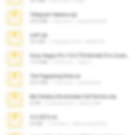
28.2 MB
3 lata temu
ela26
Telegram fabiana.zip
244.8 MB
4 lata temu
yrangravanatal
ouh!.zip
95.6 MB
2 miesiące temu
vladimir M.
Sony Vegas Pro 12.0.770 (64-bit) Pre-Cracked.zip
137.0 MB
12 lat temu
Tales S.
The Fappening final.rar
302.4 MB
11 lat temu
raulmedinax
My Femboy Roommate Full Version.zip
62 KB
5 miesięcy temu
Beau Collier
4-5-2015.rar
8.8 MB
11 lat temu
extra_precautions