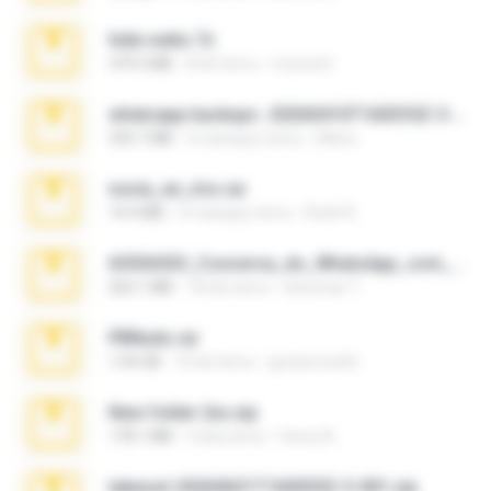
hide vedio.7z
379.3 MB
8 lat temu
munna E.
whatsapp backups -20260410T160335Z-3-001.zip
335.7 MB
4 miesiące temu
Maria
novia_en_trio.rar
14.9 MB
5 miesięcy temu
Rodri R.
65536533_Conversa_do_WhatsApp_com_Meu_Esposo.zip
262.1 MB
18 dni temu
desomar T.
PBNuds.rar
1.04 GB
10 lat temu
gustavocs64
New folder 2xx.zip
178.1 MB
3 lata temu
henry N.
takeout-20260621T160055Z-3-001.zip