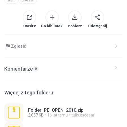
RAR
296 KB
Otwórz
Do biblioteki
Pobierz
Udostępnij
Zgłosić
Komentarze
0
Więcej z tego folderu
Folder_PE_OPEN_2010.zip
2,057 KB
16 lat temu
tulio.escobar