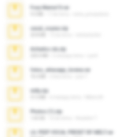
Foxy Mama15.rar
9.5 MB
17 lat temu
extra_precautions
casal_voyeur.zip
20.8 MB
15 lat temu
netowescher
Achados sla.zip
220.0 MB
5 miesięcy temu
Lya K.
fotos_whasapp_lorena.rar
76.4 MB
4 lata temu
jose T.
milly.zip
31.0 MB
6 miesięcy temu
Milene M.
Photos (1).zip
1.60 GB
16 dni temu
Anacleto T.
LIL PEEP VOCAL PRESET BY MELT.rar