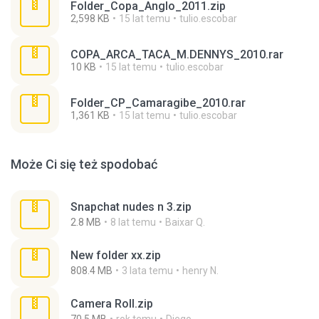
Folder_Copa_Anglo_2011.zip
2,598 KB
15 lat temu
tulio.escobar
COPA_ARCA_TACA_M.DENNYS_2010.rar
10 KB
15 lat temu
tulio.escobar
Folder_CP_Camaragibe_2010.rar
1,361 KB
15 lat temu
tulio.escobar
Może Ci się też spodobać
Snapchat nudes n 3.zip
2.8 MB
8 lat temu
Baixar Q.
New folder xx.zip
808.4 MB
3 lata temu
henry N.
Camera Roll.zip