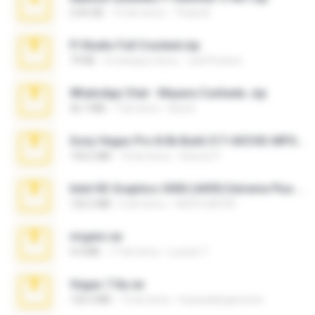
2.00 GB
15 dni temu
Thata N.
Fl Studio Full Cracked.zip
79 KB
4 miesiące temu
Joel Powers
WhatsApp Chat - Mayara Cunhada .zip
36.7 MB
7 lat temu
Ana K.
Sony Vegas Pro 8.0b Build 217-AVCHD-MPG-AC3 FIXED.7z
192.6 MB
16 lat temu
Steven P.
Intel HD Graphics 3000 (4459) Extreme Plus 2.0.zip
126.5 MB
6 lat temu
nIGHTmAYOR
virgem.rar
4.4 MB
17 lat temu
Lucinei 7.
Vegas 7.0a.rar
120.3 MB
15 lat temu
boyisadangerzone