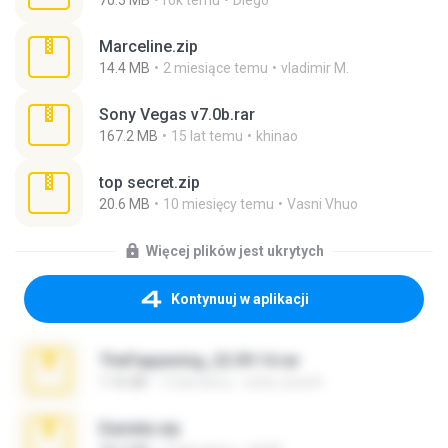
70.5 MB
rok temu
Diego
Marceline.zip
14.4 MB
2 miesiące temu
vladimir M.
Sony Vegas v7.0b.rar
167.2 MB
15 lat temu
khinao
top secret.zip
20.6 MB
10 miesięcy temu
Vasni Vhuo
Więcej plików jest ukrytych
Kontynuuj w aplikacji
TheFappening_22.09.14.rar
1.16 GB
12 lat temu
erick_lover4
Daniela.zip