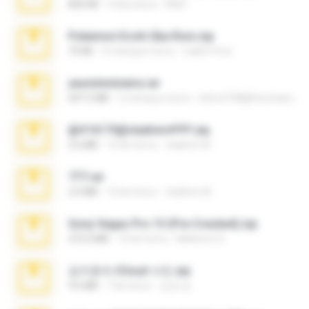
826 KB
4 lata temu
Melt ..
Pokemon Ecchi Gba Rom.zip
70 KB
4 miesiące temu
Caleb Price
yasminmineira.rar
647.5 MB
2 miesiące temu
letiro5708@fanchatu.com
@#16173@vladimir#!!!!!!.zip
2.6 MB
10 lat temu
vladimir M.
777.rar
2.0 MB
10 lat temu
vladimir M.
Sony Vegas Pro 13 (Pre-Cracked).zip
272.0 MB
10 lat temu
Mellicent D.
김지윤의 iCloud 사진.zip
9.6 MB
7 lat temu
성경 김.