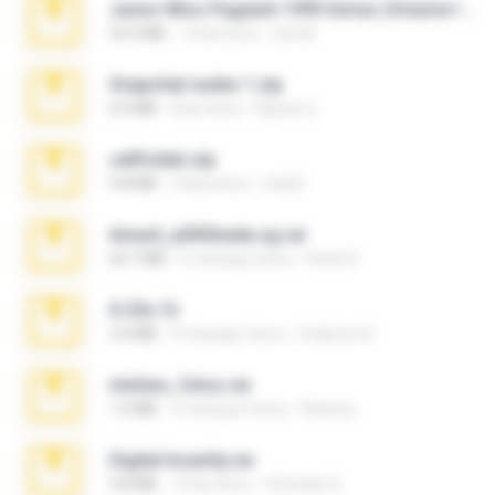
Junior Miss Pageant 1999 Series (Volume I Part I NC 6).7z
53.5 MB
12 lat temu
luis M.
Snapchat nudes 1.zip
6.0 MB
8 lat temu
Baixar Q.
cellfolder.zip
9.8 MB
3 lata temu
ela26
Anna4_yd3t0nada.sg.rar
60.7 MB
5 miesięcy temu
Rodri R.
X-23x.7z
3.4 MB
9 miesięcy temu
Federico B.
minhas_fotos.rar
1.4 MB
3 miesiące temu
Rebeca
Digital Insanity.rar
3.8 MB
12 lat temu
Christian D.