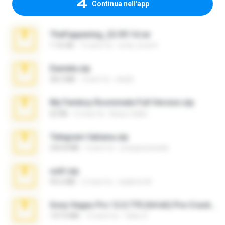
Continua nell'app
TheFappening_22.09.14.rar
1.16 GB
12 anni fa
erick_lover4
Daniela.zip
28.2 MB
3 anni fa
ela26
My Femboy Roommate Full Version.zip
62 KB
5 mesi fa
Beau Collier
Telegram fabiana.zip
244.8 MB
4 anni fa
yrangravanatal
ouh!.zip
95.6 MB
2 mesi fa
vladimir M.
Sony Vegas Pro 12.0.770 (64-bit) Pre-Cracked.zip
137.0 MB
12 anni fa
Tales S.