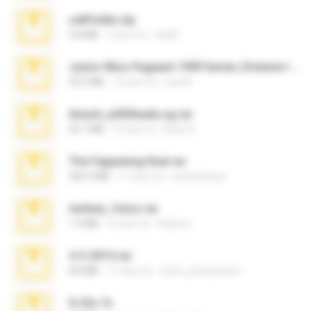
cellfolder.zip
9.8 MB
3 anni fa
ela26
Junior Miss Pageant 1999 Series (Volume I Part I NC 6).7z
53.5 MB
12 anni fa
luis M.
Anna4_yd3t0nada.sg.rar
60.7 MB
5 mesi fa
Rodri R.
The Fappening final.rar
302.4 MB
11 anni fa
raulmedinax
minhas_fotos.rar
1.4 MB
2 mesi fa
Rebeca
4-5-2015.rar
8.8 MB
11 anni fa
extra_precautions
X-23x.7z