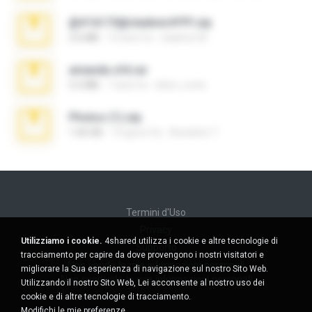
@#16173@vladimir#!!!!!!.zip
2.6 MB
10 anni fa
vladimir M.
amanda sfd.rar
5.2 MB
7 anni fa
elton_roots
Photos (1).zip
1.60 GB
13 giorni fa
Anacleto T.
Termini d'Uso
Privacy
Utilizziamo i cookie.
4shared utilizza i cookie e altre tecnologie di
Supporto
tracciamento per capire da dove provengono i nostri visitatori e
Non venda le mie informazioni personali
migliorare la Sua esperienza di navigazione sul nostro Sito Web.
Non condivida le mie informazioni personali
Utilizzando il nostro Sito Web, Lei acconsente al nostro uso dei
cookie e di altre tecnologie di tracciamento.
Modifichi le mie preferenze