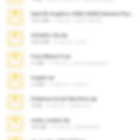
Intel HD Graphics 3000 (4459) Extreme Plus 2.0.zip
126.5 MB
6 anni fa
nIGHTmAYOR
Achados sla.zip
220.0 MB
5 mesi fa
Lya K.
Foxy Mama15.rar
9.5 MB
17 anni fa
extra_precautions
virgem.rar
4.4 MB
17 anni fa
Lucinei 7.
Pokemon Ecchi Gba Rom.zip
70 KB
4 mesi fa
Caleb Price
casal_voyeur.zip
20.8 MB
15 anni fa
netowescher