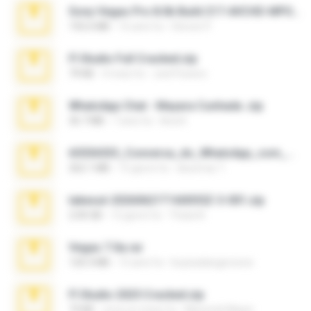
Sony Vegas Pro 8.0b Build 217-AVCHD-MPG-AC3 FIXED.7z
192.6 MB
16 anni fa
Steven P.
Fl Studio Full Cracked.zip
79 KB
4 mesi fa
Joel Powers
WhatsApp Chat - Mayara Cunhada .zip
36.7 MB
7 anni fa
Ana K.
65536533_Conversa_do_WhatsApp_com_Meu_Esposo.zip
262.1 MB
15 giorni fa
desomar T.
takeout-20260621T160055Z-3-001.zip
2.00 GB
12 giorni fa
Thata N.
Vegas 7.0a.rar
120.3 MB
15 anni fa
boyisadangerzone
Fl Studio 2025 Cracked.zip
73 KB
circa un mese fa
Maverick Mayer