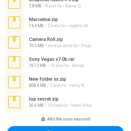
2.8 MB
8 anni fa
Baixar Q.
Marceline.zip
14.4 MB
2 mesi fa
vladimir M.
Camera Roll.zip
70.5 MB
circa un anno fa
Diego
Sony Vegas v7.0b.rar
167.2 MB
15 anni fa
khinao
New folder xx.zip
808.4 MB
3 anni fa
henry N.
top secret.zip
20.6 MB
10 mesi fa
Vasni Vhuo
Altri file sono nascosti