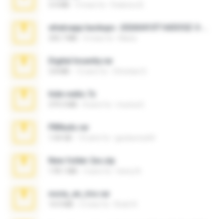
3.4 MB
9 mesi fa
Federico B.
whatsapp backups -20260410T160335Z-3-001.zip
335.7 MB
4 mesi fa
Maria
Digital Insanity.rar
3.8 MB
12 anni fa
Christian D.
hide vedio.7z
379.3 MB
8 anni fa
munna E.
PBNuds.rar
1.04 GB
10 anni fa
gustavocs64
New folder 2xx.zip
178.1 MB
3 anni fa
henry N.
novia_en_trio.rar
14.9 MB
5 mesi fa
Rodri R.