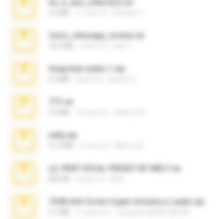
eu_e_ana_videos[1].rar
5.5 MB
11 anni fa
Adriano F.
fotos_whasapp_lorena.rar
76.4 MB
4 anni fa
jose T.
Snapchat nudes 1.zip
6.0 MB
8 anni fa
Baixar Q.
777.rar
2.0 MB
10 anni fa
vladimir M.
milly.zip
31.0 MB
6 mesi fa
Milene M.
LIL PEEP VOCAL PRESET BY MELT.rar
826 KB
4 anni fa
Melt ..
7258 USA Circle Crypto Investors Leads.zip
3.1 MB
21 giorni fa
cmqadeer@786786786