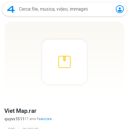
Viet Map.rar
quyvx1511
17 anni fa
ancora...