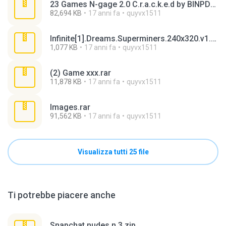
23 Games N-gage 2.0 C.r.a.c.k.e.d by BINPDA part 2.rar
82,694 KB
17 anni fa
quyvx1511
Infinite[1].Dreams.Superminers.240x320.v1.07.S60v3.SymbianOS9.1.Cracked-BiNPDA.zip
1,077 KB
17 anni fa
quyvx1511
(2) Game xxx.rar
11,878 KB
17 anni fa
quyvx1511
Images.rar
91,562 KB
17 anni fa
quyvx1511
Visualizza tutti 25 file
Ti potrebbe piacere anche
Snapchat nudes n 3.zip