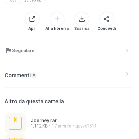
RAR
28,395 KB
Apri
Alla libreria
Scarica
Condividi
Segnalare
Commenti
0
Altro da questa cartella
Journey.rar
1,112 KB
17 anni fa
quyvx1511