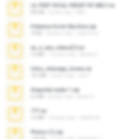
LIL PEEP VOCAL PRESET BY MELT.rar
826 KB
4 роки тому
Melt ..
Pokemon Ecchi Gba Rom.zip
70 KB
4 місяці тому
Caleb Price
eu_e_ana_videos[1].rar
5.5 MB
11 років тому
Adriano F.
fotos_whasapp_lorena.rar
76.4 MB
4 роки тому
jose T.
Snapchat nudes 1.zip
6.0 MB
8 років тому
Baixar Q.
777.rar
2.0 MB
10 років тому
vladimir M.
Photos (1).zip
1.60 GB
15 днів тому
Anacleto T.