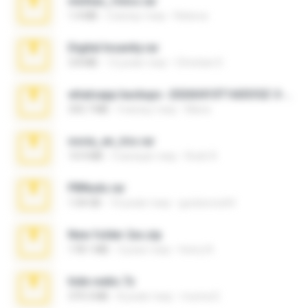
minhas_fotos.rar
1.4 MB
2 місяці тому
Rebeca
Digital Insanity.rar
3.8 MB
12 років тому
Christian D.
whatsapp backups -20260410T160335Z-3-001.zip
335.7 MB
4 місяці тому
Maria
novia_en_trio.rar
14.9 MB
5 місяців тому
Rodri R.
PBNuds.rar
1.04 GB
10 років тому
gustavocs64
New folder 2xx.zip
178.1 MB
3 роки тому
henry N.
hide vedio.7z
379.3 MB
8 років тому
munna E.