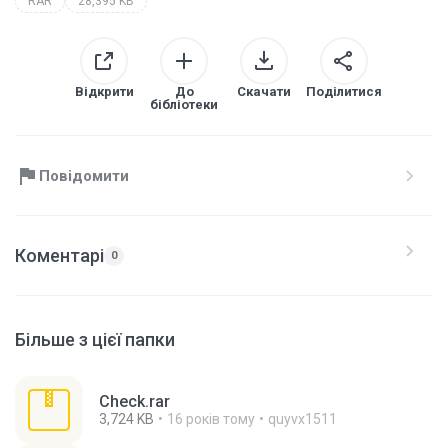
RAR
28,395 KB
Відкрити
До
Скачати
Поділитися
бібліотеки
Повідомити
Коментарі
0
Більше з цієї папки
Check.rar
3,724 KB
16 років тому
quyvx1511