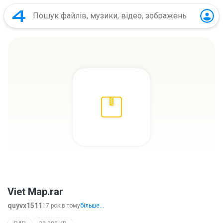
Viet Map.rar
quyvx1511
17 років тому
більше...