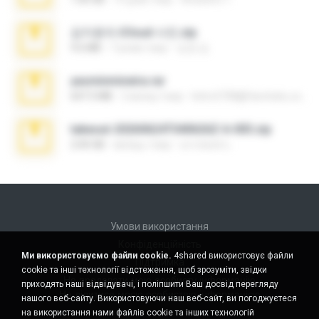
김지윤의 iCloud 사진.zip
9.6 MB
7 років тому
성경 김.
yasminmineira.rar
647.5 MB
2 місяці тому
letiro5708@fanchatu.com
takeout-20260624T040626Z-6-003.zip
2.00 GB
місяць тому
อรรถพงษ์ บ.
Умови використання
Конфіденційність
Ми використовуємо файли cookie.
4shared використовує файли
Підтримка
cookie та інші технології відстеження, щоб зрозуміти, звідки
Не продавати мою особисту інформацію
приходять наші відвідувачі, і поліпшити Ваш досвід перегляду
Не ділитися моєю особистою інформацією
нашого веб-сайту. Використовуючи наш веб-сайт, ви погоджуєтеся
на використання нами файлів cookie та інших технологій