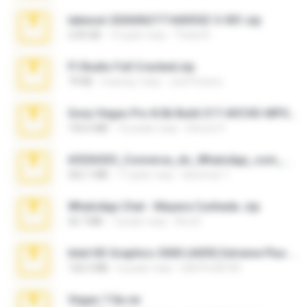
takeout-20260621T160055Z-3-001.zip
2.00 GB
14 днів тому
Thata N.
Fl Studio Full Cracked.zip
79 KB
4 місяці тому
Joel Powers
Sony Vegas Pro 8.0b Build 217-AVCHD-MPG-AC3 FIXED.7z
192.6 MB
16 років тому
Steven P.
65536533_Conversa_do_WhatsApp_com_Meu_Esposo.zip
262.1 MB
17 днів тому
desomar T.
WhatsApp Chat - Mayara Cunhada .zip
36.7 MB
7 років тому
Ana K.
Intel HD Graphics 3000 (4459) Extreme Plus 2.0.zip
126.5 MB
6 років тому
nIGHTmAYOR
Vegas 7.0a.rar