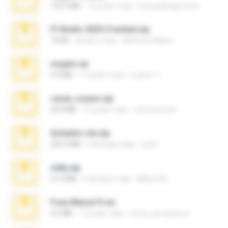
120.3 MB
15 років тому
boyisadangerzone
Fl Studio 2025 Cracked.zip
73 KB
місяць тому
Maverick Mayer
virgem.rar
4.4 MB
17 років тому
Lucinei 7.
casal_voyeur.zip
20.8 MB
15 років тому
netowescher
Achados sla.zip
220.0 MB
5 місяців тому
Lya K.
milly.zip
31.0 MB
6 місяців тому
Milene M.
Foxy Mama15.rar
9.5 MB
17 років тому
extra_precautions