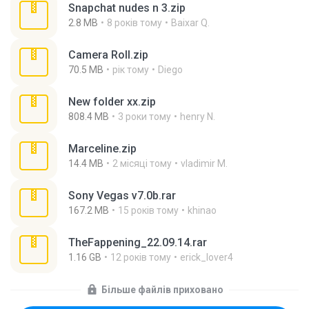
Snapchat nudes n 3.zip
2.8 MB
8 років тому
Baixar Q.
Camera Roll.zip
70.5 MB
рік тому
Diego
New folder xx.zip
808.4 MB
3 роки тому
henry N.
Marceline.zip
14.4 MB
2 місяці тому
vladimir M.
Sony Vegas v7.0b.rar
167.2 MB
15 років тому
khinao
TheFappening_22.09.14.rar
1.16 GB
12 років тому
erick_lover4
Більше файлів приховано