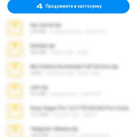
Продовжити в застосунку
top secret.zip
20.6 MB
10 місяців тому
Vasni Vhuo
Daniela.zip
28.2 MB
3 роки тому
ela26
My Femboy Roommate Full Version.zip
62 KB
5 місяців тому
Beau Collier
ouh!.zip
95.6 MB
2 місяці тому
vladimir M.
Sony Vegas Pro 12.0.770 (64-bit) Pre-Cracked.zip
137.0 MB
12 років тому
Tales S.
Telegram fabiana.zip
244.8 MB
4 роки тому
yrangravanatal