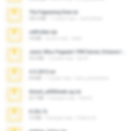
The Fappening final.rar
302.4 MB
11 років тому
raulmedinax
cellfolder.zip
9.8 MB
3 роки тому
ela26
Junior Miss Pageant 1999 Series (Volume I Part I NC 6).7z
53.5 MB
12 років тому
luis M.
4-5-2015.rar
8.8 MB
11 років тому
extra_precautions
Anna4_yd3t0nada.sg.rar
60.7 MB
5 місяців тому
Rodri R.
X-23x.7z
3.4 MB
9 місяців тому
Federico B.