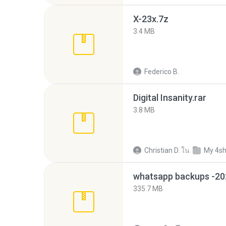
X-23x.7z
3.4 MB
Federico B.
Digital Insanity.rar
3.8 MB
Christian D.
ใน
My 4s
335.7 MB