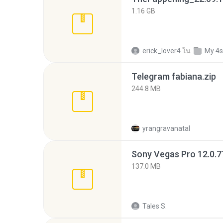
1.16 GB
erick_lover4
ใน
My 4s
Telegram fabiana.zip
244.8 MB
yrangravanatal
137.0 MB
Tales S.