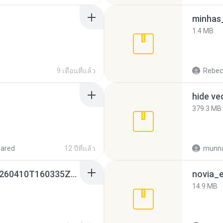
minhas_
1.4 MB
9 เดือนที่แล้ว
Rebec
hide ve
379.3 MB
hared
12 ปีที่แล้ว
munna
whatsapp backups -20260410T160335Z-3-001.zip
novia_e
14.9 MB