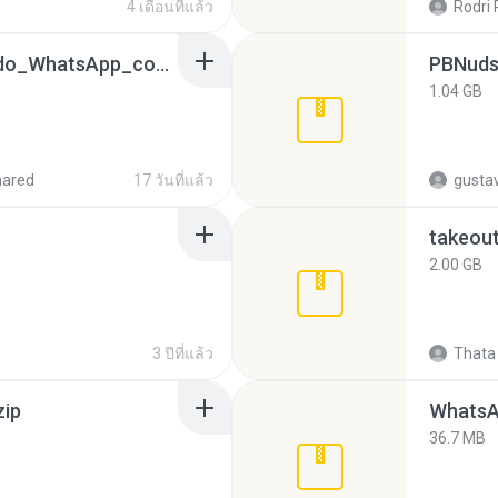
4 เดือนที่แล้ว
Rodri 
65536533_Conversa_do_WhatsApp_com_Meu_Esposo.zip
PBNuds
1.04 GB
hared
17 วันที่แล้ว
gusta
takeou
2.00 GB
3 ปีที่แล้ว
Thata 
zip
WhatsA
36.7 MB