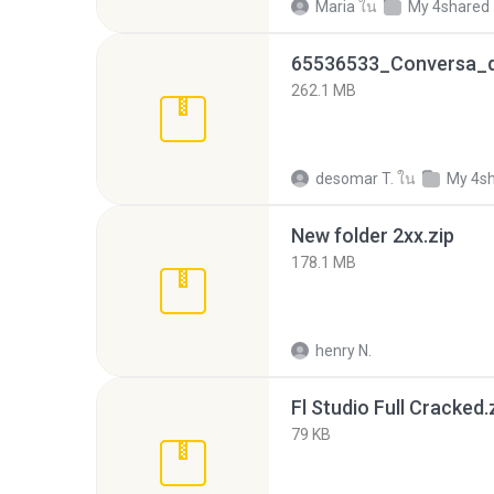
Maria
ใน
My 4shared
262.1 MB
desomar T.
ใน
My 4s
New folder 2xx.zip
178.1 MB
henry N.
Fl Studio Full Cracked.
79 KB