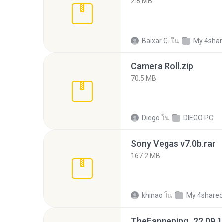
2.8 MB
Baixar Q.
ใน
My 4sha
Camera Roll.zip
70.5 MB
Diego
ใน
DIEGO PC
Sony Vegas v7.0b.rar
167.2 MB
khinao
ใน
My 4share
TheFappening_22.09.1