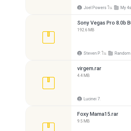
Joel Powers
ใน
My 4
192.6 MB
Steven P.
ใน
Random 
virgem.rar
4.4 MB
Lucinei 7.
Foxy Mama15.rar
9.5 MB