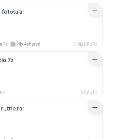
fotos.rar
a
ใน
My 4shared
3 เดือนที่แล้ว
dio.7z
 E.
8 ปีที่แล้ว
n_trio.rar