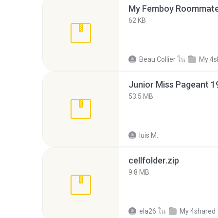
My Femboy Roommate F
62 KB
Beau Collier
ใน
My 4s
53.5 MB
luis M.
cellfolder.zip
9.8 MB
ela26
ใน
My 4shared