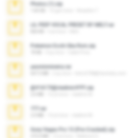
Photos (1).zip
1.60 GB
16 gün önce
Anacleto T.
LIL PEEP VOCAL PRESET BY MELT.rar
826 KB
4 yıl önce
Melt ..
Pokemon Ecchi Gba Rom.zip
70 KB
4 ay önce
Caleb Price
yasminmineira.rar
647.5 MB
2 ay önce
letiro5708@fanchatu.com
@#16173@vladimir#!!!!!!.zip
2.6 MB
10 yıl önce
vladimir M.
777.rar
2.0 MB
10 yıl önce
vladimir M.
Sony Vegas Pro 13 (Pre-Cracked).zip
272.0 MB
10 yıl önce
Mellicent D.