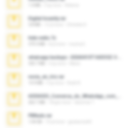
1.4 MB
3 ay önce
Rebeca
Digital Insanity.rar
3.8 MB
12 yıl önce
Christian D.
hide vedio.7z
379.3 MB
8 yıl önce
munna E.
whatsapp backups -20260410T160335Z-3-001.zip
335.7 MB
4 ay önce
Maria
novia_en_trio.rar
14.9 MB
5 ay önce
Rodri R.
65536533_Conversa_do_WhatsApp_com_Meu_Esposo.zip
262.1 MB
18 gün önce
desomar T.
PBNuds.rar
1.04 GB
10 yıl önce
gustavocs64