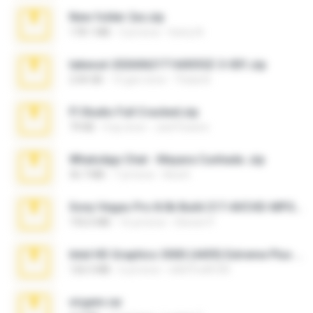
New folder 2xx.zip
178.1 MB
3 yıl önce
henry N.
takeout-20260621T160055Z-3-001.zip
2.00 GB
15 gün önce
Thata N.
Fl Studio Full Cracked.zip
79 KB
4 ay önce
Joel Powers
WhatsApp Chat - Mayara Cunhada .zip
36.7 MB
7 yıl önce
Ana K.
Sony Vegas Pro 8.0b Build 217-AVCHD-MPG-AC3 FIXED.7z
192.6 MB
16 yıl önce
Steven P.
Intel HD Graphics 3000 (4459) Extreme Plus 2.0.zip
126.5 MB
6 yıl önce
nIGHTmAYOR
virgem.rar