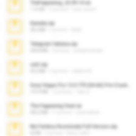
TheFappening_22.09.14.rar
1.16 GB
12 yıl önce
erick_lover4
Daniela.zip
28.2 MB
3 yıl önce
ela26
Telegram fabiana.zip
244.8 MB
4 yıl önce
yrangravanatal
ouh!.zip
95.6 MB
2 ay önce
vladimir M.
Sony Vegas Pro 12.0.770 (64-bit) Pre-Cracked.zip
137.0 MB
12 yıl önce
Tales S.
The Fappening final.rar
302.4 MB
11 yıl önce
raulmedinax
My Femboy Roommate Full Version.zip
62 KB
5 ay önce
Beau Collier