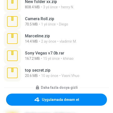
New folder xx.zip
808.4 MB
3 yıl önce
henry N.
Camera Roll.zip
70.5 MB
1 yıl önce
Diego
Marceline.zip
14.4 MB
2 ay önce
vladimir M.
Sony Vegas v7.0b.rar
167.2 MB
15 yıl önce
khinao
top secret.zip
20.6 MB
10 ay önce
Vasni Vhuo
Daha fazla dosya gizli
Uygulamada devam et