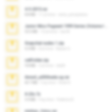
4-5-2015.rar
8.8 MB
11 yıl önce
extra_precautions
Junior Miss Pageant 1999 Series (Volume I Part I NC 6).7z
53.5 MB
12 yıl önce
luis M.
Snapchat nudes 1.zip
6.0 MB
8 yıl önce
Baixar Q.
cellfolder.zip
9.8 MB
3 yıl önce
ela26
Anna4_yd3t0nada.sg.rar
60.7 MB
5 ay önce
Rodri R.
X-23x.7z
3.4 MB
9 ay önce
Federico B.
minhas_fotos.rar