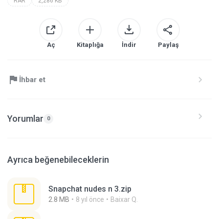
RAR
2,286 KB
Aç
Kitaplığa
İndir
Paylaş
İhbar et
Yorumlar
0
Ayrıca beğenebileceklerin
Snapchat nudes n 3.zip
2.8 MB
8 yıl önce
Baixar Q.