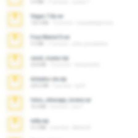
4.4 MB
17 yıl önce
Lucinei 7.
Vegas 7.0a.rar
120.3 MB
15 yıl önce
boyisadangerzone
Foxy Mama15.rar
9.5 MB
17 yıl önce
extra_precautions
casal_voyeur.zip
20.8 MB
15 yıl önce
netowescher
Achados sla.zip
220.0 MB
5 ay önce
Lya K.
fotos_whasapp_lorena.rar
76.4 MB
4 yıl önce
jose T.
milly.zip
31.0 MB
6 ay önce
Milene M.