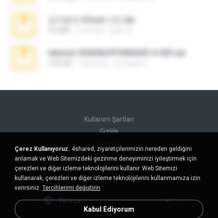
김지윤의 iCloud 사진.zip
9.6 MB
7 yıl önce
성경 김.
takeout-20260624T040626Z-6-003.zip
2.00 GB
1 ay önce
อรรถพงษ์ บ.
Kullanım Şartları
Gizlilik
Destek
Çerez Kullanıyoruz.
4shared, ziyaretçilerimizin nereden geldiğini
Kişisel bilgilerimi satmayın
anlamak ve Web Sitemizdeki gezinme deneyiminizi iyileştirmek için
Kişisel bilgilerimi paylaşmayın
çerezleri ve diğer izleme teknolojilerini kullanır. Web Sitemizi
kullanarak, çerezleri ve diğer izleme teknolojilerini kullanmamıza izin
verirsiniz.
Tercihlerimi değiştirin
Türkçe
Kabul Ediyorum