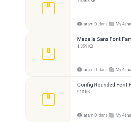
76,463 KB
aram D.
dans
My 4sha
Mezalia Sans Font Fami
1,859 KB
aram D.
dans
My 4sha
Config Rounded Font F
910 KB
aram D.
dans
My 4sha