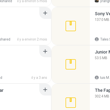
4shared
il y a environ 5 mois
yrang
137.0 MB
shared
il y a environ 2 mois
Tales 
53.5 MB
ed
il y a 3 ans
luis M.
ar
The Fap
302.4 MB