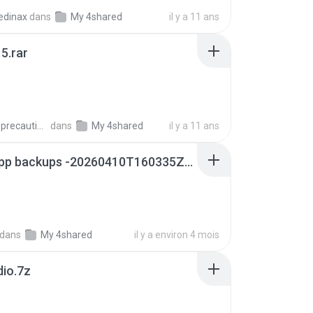
edinax
dans
My 4shared
il y a 11 ans
5.rar
extra_precautions
dans
My 4shared
il y a 11 ans
whatsapp backups -20260410T160335Z-3-001.zip
dans
My 4shared
il y a environ 4 mois
dio.7z