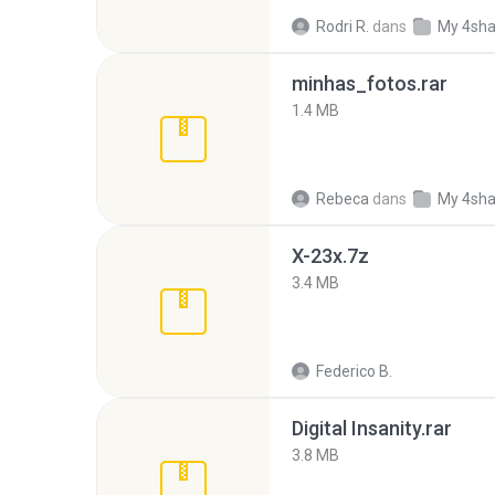
Rodri R.
dans
My 4sha
minhas_fotos.rar
1.4 MB
Rebeca
dans
My 4sha
X-23x.7z
3.4 MB
Federico B.
Digital Insanity.rar
3.8 MB