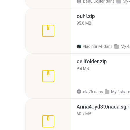
Beau Collier
dans
My 
ouh!.zip
95.6 MB
vladimir M.
dans
My 4
cellfolder.zip
9.8 MB
ela26
dans
My 4shar
Anna4_yd3t0nada.sg.r
60.7 MB