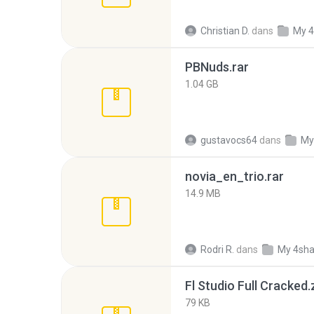
Christian D.
dans
My 4
PBNuds.rar
1.04 GB
gustavocs64
dans
My
novia_en_trio.rar
14.9 MB
Rodri R.
dans
My 4sha
Fl Studio Full Cracked.
79 KB