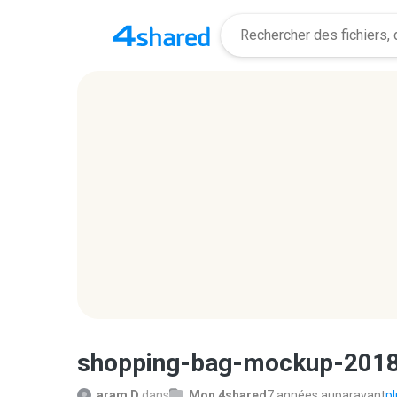
shopping-bag-mockup-2018
aram D.
dans
Mon 4shared
7 années auparavant
pl