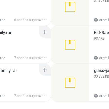
31,907 K
red
6 années auparavant
aram 
ly.rar
Eid-Sae
937 KB
red
7 années auparavant
aram 
amily.rar
glass-j
30,832 K
red
7 années auparavant
aram 