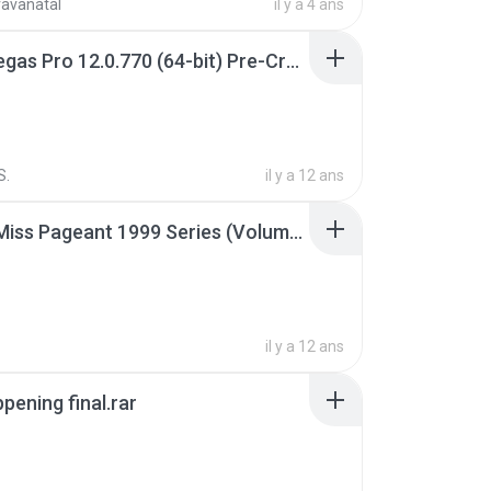
ravanatal
il y a 4 ans
Sony Vegas Pro 12.0.770 (64-bit) Pre-Cracked.zip
S.
il y a 12 ans
Junior Miss Pageant 1999 Series (Volume I Part I NC 6).7z
il y a 12 ans
pening final.rar