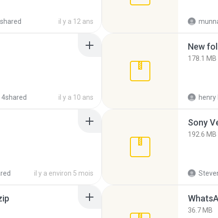
shared
il y a 12 ans
munna
New fol
178.1 MB
 4shared
il y a 10 ans
henry 
192.6 MB
red
il y a environ 5 mois
Steven
zip
WhatsA
36.7 MB