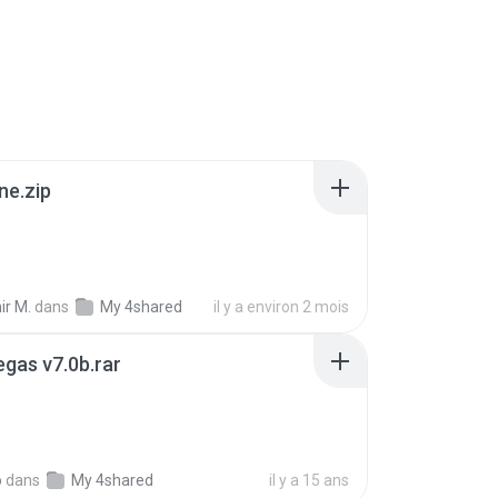
ne.zip
ir M.
dans
My 4shared
il y a environ 2 mois
gas v7.0b.rar
o
dans
My 4shared
il y a 15 ans