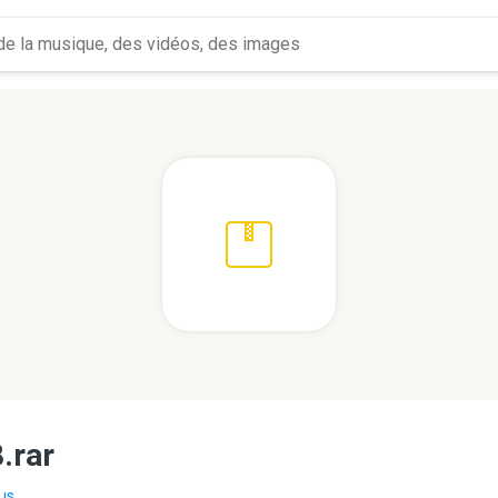
.rar
us...