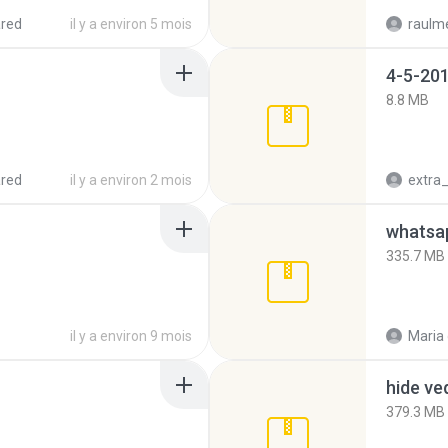
red
il y a environ 5 mois
raulm
4-5-201
8.8 MB
red
il y a environ 2 mois
335.7 MB
il y a environ 9 mois
Maria
hide ve
379.3 MB