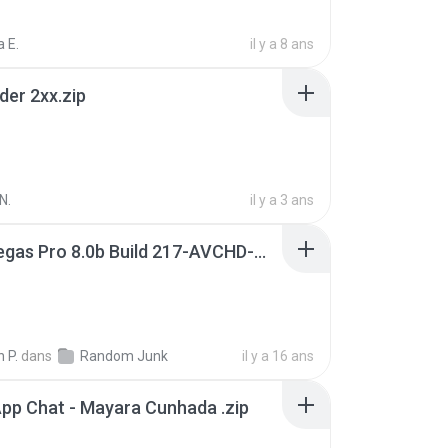
 E.
il y a 8 ans
der 2xx.zip
N.
il y a 3 ans
Sony Vegas Pro 8.0b Build 217-AVCHD-MPG-AC3 FIXED.7z
 P.
dans
Random Junk
il y a 16 ans
pp Chat - Mayara Cunhada .zip