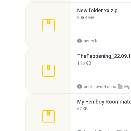
New folder xx.zip
808.4 MB
henry N.
TheFappening_22.09.1
1.16 GB
erick_lover4
dans
My 
My Femboy Roommate F
62 KB