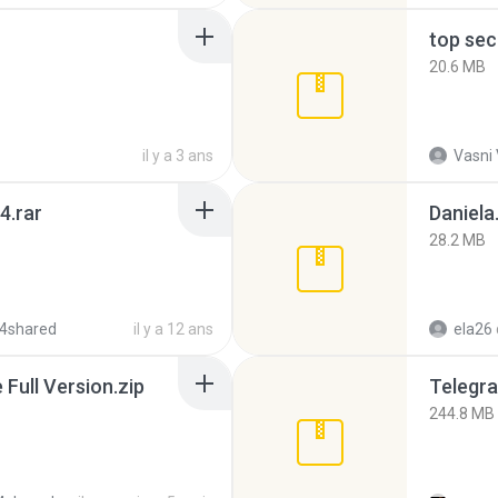
top sec
20.6 MB
il y a 3 ans
Vasni
4.rar
Daniela
28.2 MB
4shared
il y a 12 ans
ela26
ull Version.zip
Telegra
244.8 MB