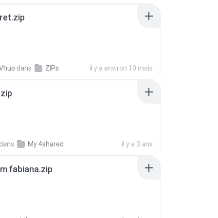
ret.zip
 Vhuo
dans
ZIPs
il y a environ 10 mois
.zip
dans
My 4shared
il y a 3 ans
m fabiana.zip