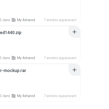
B
D.
dans
My 4shared
7 années auparavant
ed1440.zip
D.
dans
My 4shared
7 années auparavant
ar-mockup.rar
B
D.
dans
My 4shared
7 années auparavant