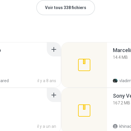
Voir tous 338 fichiers
p
Marceli
14.4 MB
hared
il y a 8 ans
vladim
Sony Ve
167.2 MB
il y a un an
khina