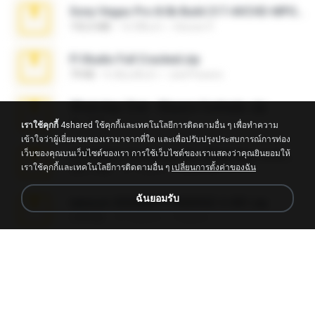
Sony Vegas Pro 8.0b Build 217-AVCHD-MPG-AC3 FIXED.7z
192.6 MB
16 ปีที่แล้ว
Steven P.
Fl Studio Full Cracked.zip
79 KB
4 เดือนที่แล้ว
Joel Powers
WhatsApp Chat - Mayara Cunhada .zip
36.7 MB
7 ปีที่แล้ว
Ana K.
เราใช้คุกกี้
4shared ใช้คุกกี้และเทคโนโลยีการติดตามอื่น ๆ เพื่อทำความ
เข้าใจว่าผู้เยี่ยมชมของเรามาจากที่ใด และเพื่อปรับปรุงประสบการณ์การท่อง
เว็บของคุณบนเว็บไซต์ของเรา การใช้เว็บไซต์ของเราแสดงว่าคุณยินยอมให้
65536533_Conversa_do_WhatsApp_com_Meu_Esposo.zip
เราใช้คุกกี้และเทคโนโลยีการติดตามอื่น ๆ
เปลี่ยนการตั้งค่าของฉัน
262.1 MB
16 วันที่แล้ว
desomar T.
ฉันยอมรับ
takeout-20260621T160055Z-3-001.zip
2.00 GB
13 วันที่แล้ว
Thata N.
Vegas 7.0a.rar
120.3 MB
15 ปีที่แล้ว
boyisadangerzone
Fl Studio 2025 Cracked.zip
73 KB
ประมาณหนึ่งเดือนที่แล้ว
Maverick Mayer