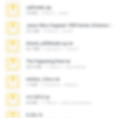
cellfolder.zip
9.8 MB
3 ปีที่แล้ว
ela26
Junior Miss Pageant 1999 Series (Volume I Part I NC 6).7z
53.5 MB
12 ปีที่แล้ว
luis M.
Anna4_yd3t0nada.sg.rar
60.7 MB
5 เดือนที่แล้ว
Rodri R.
The Fappening final.rar
302.4 MB
11 ปีที่แล้ว
raulmedinax
minhas_fotos.rar
1.4 MB
2 เดือนที่แล้ว
Rebeca
4-5-2015.rar
8.8 MB
11 ปีที่แล้ว
extra_precautions
X-23x.7z