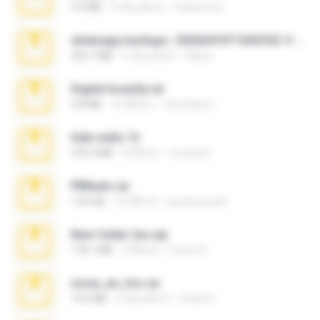
3.4 MB
9 เดือนที่แล้ว
Federico B.
whatsapp backups -20260410T160335Z-3-001.zip
335.7 MB
4 เดือนที่แล้ว
Maria
Digital Insanity.rar
3.8 MB
12 ปีที่แล้ว
Christian D.
hide vedio.7z
379.3 MB
8 ปีที่แล้ว
munna E.
PBNuds.rar
1.04 GB
10 ปีที่แล้ว
gustavocs64
New folder 2xx.zip
178.1 MB
3 ปีที่แล้ว
henry N.
novia_en_trio.rar
14.9 MB
5 เดือนที่แล้ว
Rodri R.