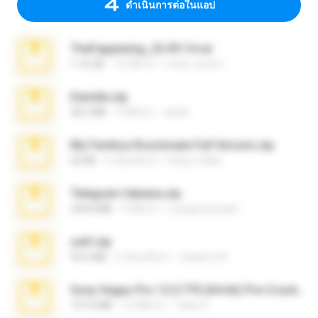
ดำเนินการต่อในแอป
TheFappening_22.09.14.rar
1.16 GB
12 ปีที่แล้ว
erick_lover4
Daniela.zip
28.2 MB
3 ปีที่แล้ว
ela26
My Femboy Roommate Full Version.zip
62 KB
5 เดือนที่แล้ว
Beau Collier
Telegram fabiana.zip
244.8 MB
4 ปีที่แล้ว
yrangravanatal
ouh!.zip
95.6 MB
2 เดือนที่แล้ว
vladimir M.
Sony Vegas Pro 12.0.770 (64-bit) Pre-Cracked.zip
137.0 MB
12 ปีที่แล้ว
Tales S.