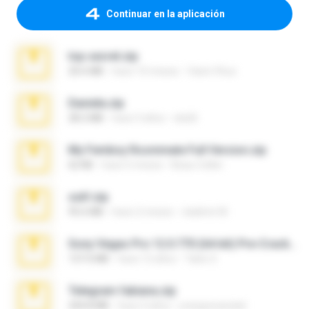
Continuar en la aplicación
top secret.zip
20.6 MB
hace 10 meses
Vasni Vhuo
Daniela.zip
28.2 MB
hace 3 años
ela26
My Femboy Roommate Full Version.zip
62 KB
hace 5 meses
Beau Collier
ouh!.zip
95.6 MB
hace 2 meses
vladimir M.
Sony Vegas Pro 12.0.770 (64-bit) Pre-Cracked.zip
137.0 MB
hace 12 años
Tales S.
Telegram fabiana.zip
244.8 MB
hace 4 años
yrangravanatal