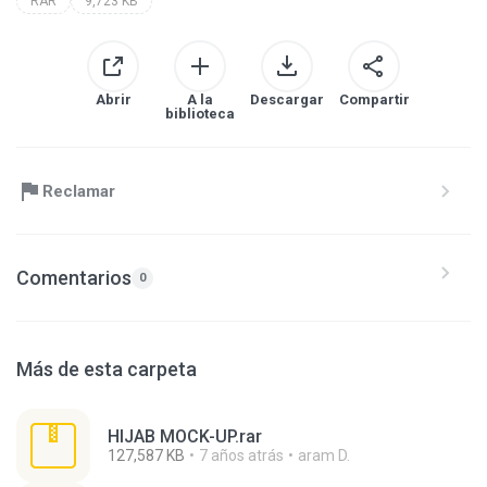
RAR
9,723 KB
Abrir
A la
Descargar
Compartir
biblioteca
Reclamar
Comentarios
0
Más de esta carpeta
HIJAB MOCK-UP.rar
127,587 KB
7 años atrás
aram D.