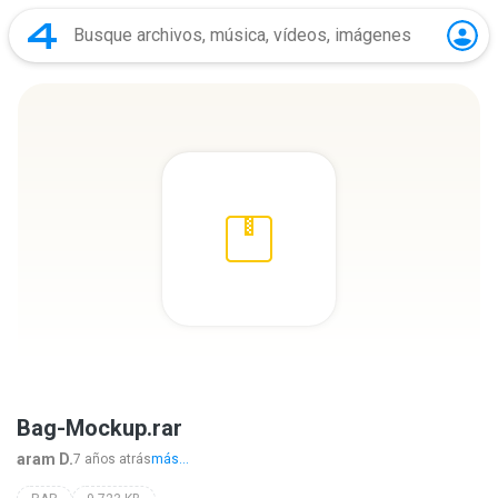
Bag-Mockup.rar
aram D.
7 años atrás
más...