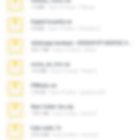
minhas_fotos.rar
1.4 MB
hace 3 meses
Rebeca
Digital Insanity.rar
3.8 MB
hace 12 años
Christian D.
whatsapp backups -20260410T160335Z-3-001.zip
335.7 MB
hace 4 meses
Maria
novia_en_trio.rar
14.9 MB
hace 5 meses
Rodri R.
PBNuds.rar
1.04 GB
hace 10 años
gustavocs64
New folder 2xx.zip
178.1 MB
hace 3 años
henry N.
hide vedio.7z
379.3 MB
hace 8 años
munna E.