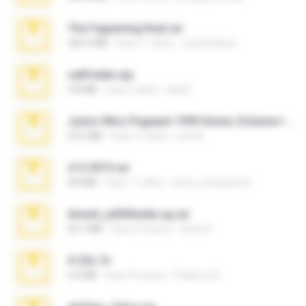
The Fappening final.rar
302.4 MB
hace 11 años
raulmedinax
cellfolder.zip
9.8 MB
hace 3 años
ela26
Junior Miss Pageant 1999 Series (Volume I Part I NC 6).7z
53.5 MB
hace 12 años
luis M.
4-5-2015.rar
8.8 MB
hace 11 años
extra_precautions
Anna4_yd3t0nada.sg.rar
60.7 MB
hace 5 meses
Rodri R.
X-23x.7z
3.4 MB
hace 9 meses
Federico B.