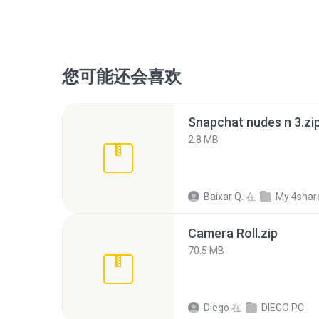
您可能还会喜欢
Snapchat nudes n 3.zi
2.8 MB
Baixar Q.
在
My 4shar
Camera Roll.zip
70.5 MB
Diego
在
DIEGO PC