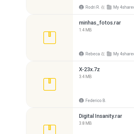
Rodri R.
在
My 4share
minhas_fotos.rar
1.4 MB
Rebeca
在
My 4share
X-23x.7z
3.4 MB
Federico B.
Digital Insanity.rar
3.8 MB