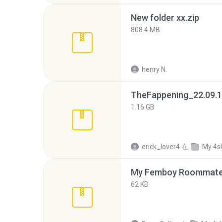
New folder xx.zip
808.4 MB
henry N.
TheFappening_22.09.1
1.16 GB
erick_lover4
在
My 4s
My Femboy Roommate F
62 KB