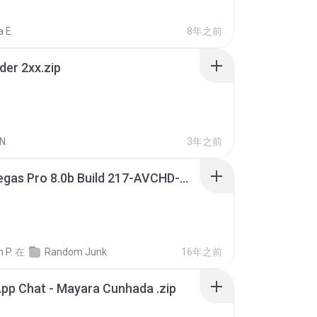
 E.
8年之前
der 2xx.zip
N.
3年之前
Sony Vegas Pro 8.0b Build 217-AVCHD-MPG-AC3 FIXED.7z
 P.
在
Random Junk
16年之前
pp Chat - Mayara Cunhada .zip