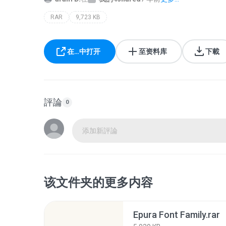
RAR
9,723 KB
在…中打开
至资料库
下載
評論
0
添加新評論
该文件夹的更多内容
Epura Font Family.rar