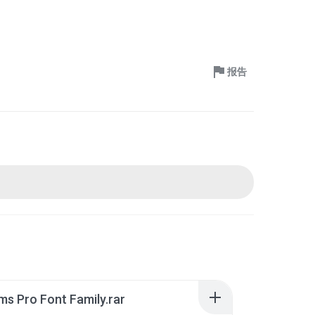
报告
s Pro Font Family.rar