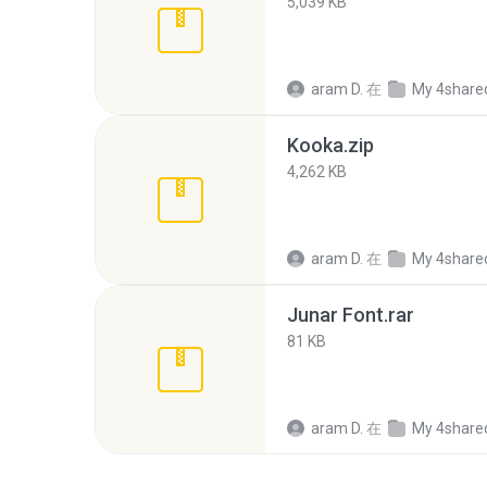
5,039 KB
aram D.
在
My 4share
Kooka.zip
4,262 KB
aram D.
在
My 4share
Junar Font.rar
81 KB
aram D.
在
My 4share