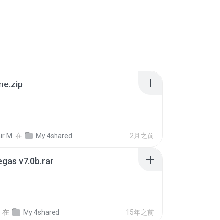
ne.zip
ir M.
在
My 4shared
2月之前
gas v7.0b.rar
o
在
My 4shared
15年之前