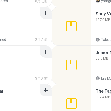
hared
5月之前
yrang
137.0 MB
ared
2月之前
Tales 
53.5 MB
3年之前
luis M.
ar
The Fap
302.4 MB