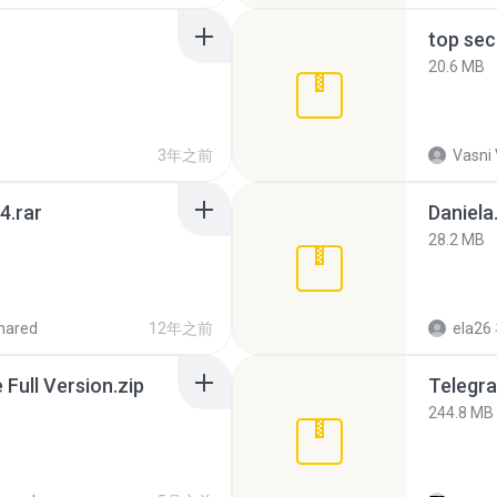
top sec
20.6 MB
3年之前
Vasni
4.rar
Daniela
28.2 MB
hared
12年之前
ela26
ull Version.zip
Telegra
244.8 MB