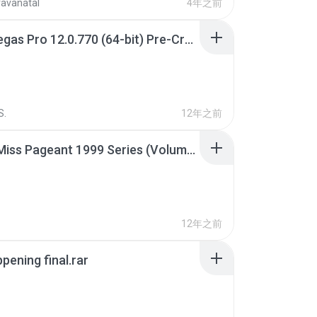
ravanatal
4年之前
Sony Vegas Pro 12.0.770 (64-bit) Pre-Cracked.zip
S.
12年之前
Junior Miss Pageant 1999 Series (Volume I Part I NC 6).7z
12年之前
pening final.rar