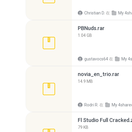
Christian D.
在
My 4sh
PBNuds.rar
1.04 GB
gustavocs64
在
My 4
novia_en_trio.rar
14.9 MB
Rodri R.
在
My 4share
Fl Studio Full Cracked.
79 KB