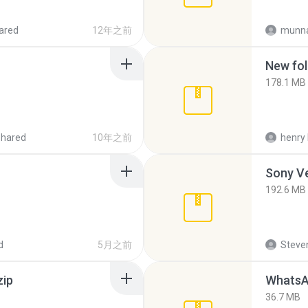
ared
12年之前
munna
New fol
178.1 MB
shared
10年之前
henry 
192.6 MB
d
5月之前
Steven
zip
WhatsA
36.7 MB