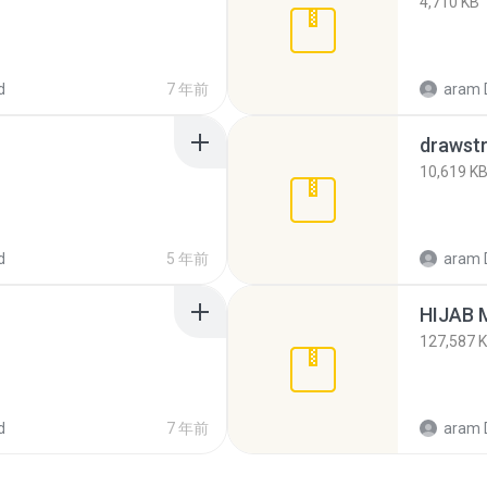
4,710 KB
d
7 年前
aram 
drawstr
10,619 K
d
5 年前
aram 
HIJAB 
127,587 
d
7 年前
aram 