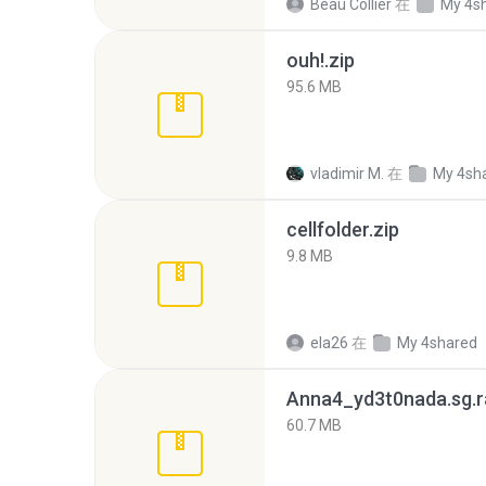
Beau Collier
在
My 4s
ouh!.zip
95.6 MB
vladimir M.
在
My 4sh
cellfolder.zip
9.8 MB
ela26
在
My 4shared
Anna4_yd3t0nada.sg.r
60.7 MB