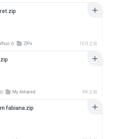
ret.zip
 Vhuo
在
ZIPs
10月之前
.zip
在
My 4shared
3年之前
m fabiana.zip