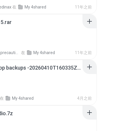
edinax
在
My 4shared
11年之前
5.rar
extra_precautions
在
My 4shared
11年之前
whatsapp backups -20260410T160335Z-3-001.zip
在
My 4shared
4月之前
dio.7z