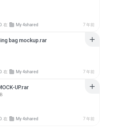
D.
在
My 4shared
7 年前
ing bag mockup.rar
B
D.
在
My 4shared
7 年前
MOCK-UP.rar
KB
D.
在
My 4shared
7 年前