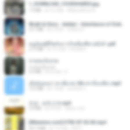
1_DOWNLOAD_FOURSHARED.jpg
1.9 MB
約 12 月前
Wtlprodthree A.
Wrath & Glory - Aeldari - Inheritance of Embers.pdf
53.7 MB
約 2 年前
federico f
หนูน้อยสู้ชีวิตกับภารกิจเลี้ยงพี่ชายทั้งห้า.pdf
27.2 MB
約 15 日前
Pandarin
สายลมเจ็บปวด
สายลมเจ็บปวด
4.0 MB
約 8 月前
D
เมียน้อยเหงา พาเสียวค่ะ18+เล่าเรื่องเสียว.mp3
14.2 MB
約 7 年前
อมรพันธ์ จ.
진성 - 보릿고개.mp3
3.4 MB
約 4 年前
castor-trot
[Witanime.com] DTRD EP 03 HD.mp4
321.3 MB
約 15 日前
DRTY