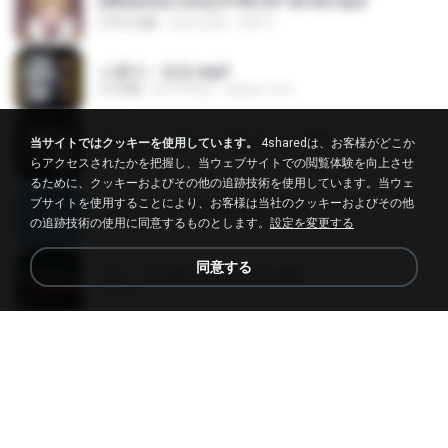
[Witanime.com] DTRD EP 04 HD.mp4
279.0 MB
約 8 日前
DRTY
나훈아 - 영영.mp3
3.5 MB
約 4 年前
castor-trot
배금성 - 사랑이 비를 맞아요.mp3
当サイトではクッキーを使用しています。
4sharedは、お客様がどこか
3.5 MB
約 3 年前
castor-trot
らアクセスされたかを把握し、当ウェブサイトでの閲覧体験を向上させ
るために、クッキーおよびその他の追跡技術を使用しています。当ウェ
ブサイトを使用することにより、お客様は当社のクッキーおよびその他
신유리) 유두자위 A to Z.mp3
の追跡技術の使用に同意するものとします。
設定を変更する
256.6 MB
約 2 年前
좀비고4인커플 좀.
同意する
진성 - 천년을 빌려준다면.mp3
3.4 MB
約 4 年前
castor-trot
Kita Usahakan Lagi
Kita Usahakan Lagi
3.3 MB
約 1 年前
Fazri M.
DJ TIKTOK TERBARU 2025🎵DJ JANGAN TUNGGU LAMA LAMA NANTI LAMA LAMA 🎵DJ SEDIA AKU SEBELUM HUJAN
DJ TIKTOK TERBARU 2025🎵DJ JANGAN TUNGGU LAMA LAMA NANTI LAMA LAMA 🎵DJ SEDIA AKU SEBELUM HUJAN
199.4 MB
約 6 月前
Yahya Lahiya