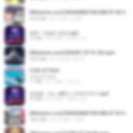
[Witanime.com] RKNGMNNTSRCMB EP 06 HD.mp4
294.8 MB
約 7 日前
LOLKI
영탁 - 막걸리 한잔.mp3
3.2 MB
約 3 年前
castor-trot
[Witanime.com] BSKHKT EP 01 HD.mp4
408.9 MB
約 12 日前
BLITR
LOVE ATTACK
LOVE ATTACK
7.1 MB
約 1 年前
지빈 임.
임영웅 - 어느 60대 노부부이야기.mp3
4.6 MB
約 4 年前
castor-trot
[Witanime.com] RKNGMNNTSRCMB EP 05 HD.mp4
186.0 MB
約 14 日前
LOLKI