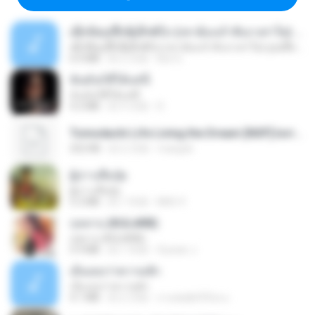
ເຊົາຮ້ອງເຖົ້າຊິເອົາທໍ່ໃດ (เซาฮ้องเถ้าสิเอาเท่าใด) ບຸນເກີດ ຫນູຫ່ວງ ft. ໂສພາ ຈຸນທະລາ
ເຊົາຮ້ອງເຖົ້າຊິເອົາທໍ່ໃດ (เซาฮ้องเถ้าสิเอาเท่าใด) ບຸນເກີດ ຫນູຫ່ວງ ft. ໂສພາ ຈຸນທະລາ
6.0 MB
約 2 月前
But G.
ฉันมันก็ดีได้แค่นี้
ฉันมันก็ดีได้แค่นี้
4.2 MB
約 9 月前
D
Tomodachi Life Living the Dream [NSP].torrent
252 KB
約 2 月前
margob
ผู้บ่าวเสื้อปุ๋ย
ผู้บ่าวเสื้อปุ๋ย
5.2 MB
約 1 年前
Mith 9.
กุหลาบ (KULARB)
กุหลาบ (KULARB)
5.9 MB
約 1 年前
Suwan J.
เอิ้นเธอว่าความฮัก
เอิ้นเธอว่าความฮัก
4.1 MB
約 2 月前
ถามพ่อ&#39;พ ม.