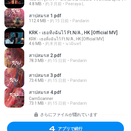
4.8 MB
約 3 月前
Peeraya L.
สาปสมรส 1.pdf
112.4 MB
約 15 日前
Pandarin
KRK - เธอทิ้งฉันไว้ Ft.N/A , HK [Official MV]
KRK - เธอทิ้งฉันไว้ Ft.N/A , HK [Official MV]
4.6 MB
約 8 月前
นวมินทร์
สาปสมรส 2.pdf
78.3 MB
約 15 日前
Pandarin
สาปสมรส 3.pdf
73.4 MB
約 15 日前
Pandarin
สาปสมรส 4.pdf
CamScanner
73.1 MB
約 15 日前
Pandarin
さらにファイルが隠れています
アプリで続行