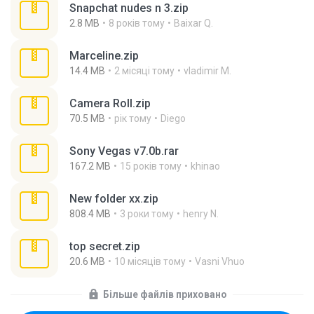
Snapchat nudes n 3.zip
2.8 MB
8 років тому
Baixar Q.
Marceline.zip
14.4 MB
2 місяці тому
vladimir M.
Camera Roll.zip
70.5 MB
рік тому
Diego
Sony Vegas v7.0b.rar
167.2 MB
15 років тому
khinao
New folder xx.zip
808.4 MB
3 роки тому
henry N.
top secret.zip
20.6 MB
10 місяців тому
Vasni Vhuo
Більше файлів приховано