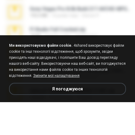
Sony Vegas Pro 8.0b Build 217-AVCHD-MPG-AC3 FIXED.7z
192.6 MB
16 років тому
Steven P.
Fl Studio Full Cracked.zip
79 KB
4 місяці тому
Joel Powers
Ми використовуємо файли cookie.
4shared використовує файли
WhatsApp Chat - Mayara Cunhada .zip
cookie та інші технології відстеження, щоб зрозуміти, звідки
36.7 MB
7 років тому
Ana K.
приходять наші відвідувачі, і поліпшити Ваш досвід перегляду
нашого веб-сайту. Використовуючи наш веб-сайт, ви погоджуєтеся
на використання нами файлів cookie та інших технологій
65536533_Conversa_do_WhatsApp_com_Meu_Esposo.zip
відстеження.
Змінити мої налаштування
262.1 MB
16 днів тому
desomar T.
Я погоджуюся
takeout-20260621T160055Z-3-001.zip
2.00 GB
13 днів тому
Thata N.
Vegas 7.0a.rar
120.3 MB
15 років тому
boyisadangerzone
Fl Studio 2025 Cracked.zip