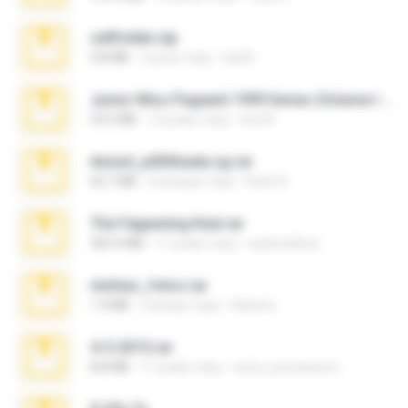
cellfolder.zip
9.8 MB
3 роки тому
ela26
Junior Miss Pageant 1999 Series (Volume I Part I NC 6).7z
53.5 MB
12 років тому
luis M.
Anna4_yd3t0nada.sg.rar
60.7 MB
5 місяців тому
Rodri R.
The Fappening final.rar
302.4 MB
11 років тому
raulmedinax
minhas_fotos.rar
1.4 MB
2 місяці тому
Rebeca
4-5-2015.rar
8.8 MB
11 років тому
extra_precautions