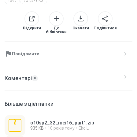
RAR
721,571 KB
Відкрити
До
Скачати
Поділитися
бібліотеки
Повідомити
Коментарі
0
Більше з цієї папки
o10sp2_32_mei16_part1.zip
935 KB
10 років тому
Eko L.