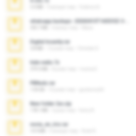
X-23x.7z
3.4 MB
9 місяців тому
Federico B.
whatsapp backups -20260410T160335Z-3-001.zip
335.7 MB
4 місяці тому
Maria
Digital Insanity.rar
3.8 MB
12 років тому
Christian D.
hide vedio.7z
379.3 MB
8 років тому
munna E.
PBNuds.rar
1.04 GB
10 років тому
gustavocs64
New folder 2xx.zip
178.1 MB
3 роки тому
henry N.
novia_en_trio.rar
14.9 MB
5 місяців тому
Rodri R.