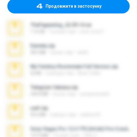
Продовжити в застосунку
TheFappening_22.09.14.rar
1.16 GB
12 років тому
erick_lover4
Daniela.zip
28.2 MB
3 роки тому
ela26
My Femboy Roommate Full Version.zip
62 KB
5 місяців тому
Beau Collier
Telegram fabiana.zip
244.8 MB
4 роки тому
yrangravanatal
ouh!.zip
95.6 MB
2 місяці тому
vladimir M.
Sony Vegas Pro 12.0.770 (64-bit) Pre-Cracked.zip
137.0 MB
12 років тому
Tales S.