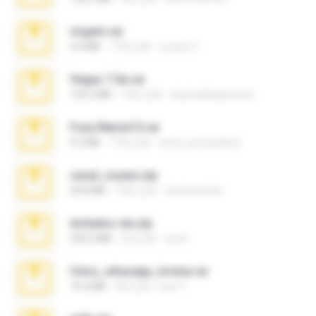
virgem.rar
4.4 MB
17年之前
Lucinei 7.
Vegas 7.0a.rar
120.3 MB
15年之前
boyisadangerzone
Foxy Mama15.rar
9.5 MB
17年之前
extra_precautions
casal_voyeur.zip
20.8 MB
15年之前
netowescher
Achados sla.zip
220.0 MB
5月之前
Lya K.
fotos_whasapp_lorena.rar
76.4 MB
4年之前
jose T.