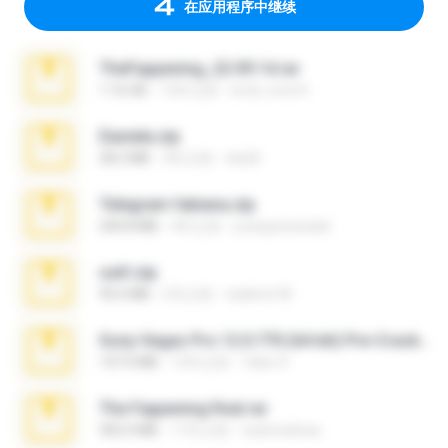
在应用程序中继续
TheFappening_22.09.14.rar
1.16 GB
12年之前
erick_lover4
Daniela.zip
28.2 MB
3年之前
ela26
Telegram fabiana.zip
244.8 MB
4年之前
yrangravanatal
ouh!.zip
95.6 MB
2月之前
vladimir M.
Sony Vegas Pro 12.0.770 (64-bit) Pre-Cracked.zip
137.0 MB
12年之前
Tales S.
The Fappening final.rar
302.4 MB
11年之前
raulmedinax