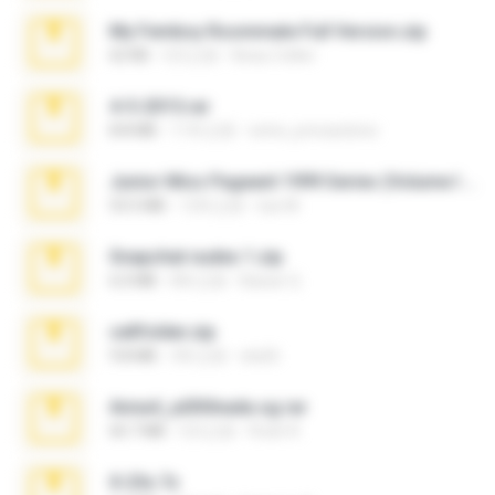
My Femboy Roommate Full Version.zip
62 KB
5月之前
Beau Collier
4-5-2015.rar
8.8 MB
11年之前
extra_precautions
Junior Miss Pageant 1999 Series (Volume I Part I NC 6).7z
53.5 MB
12年之前
luis M.
Snapchat nudes 1.zip
6.0 MB
8年之前
Baixar Q.
cellfolder.zip
9.8 MB
3年之前
ela26
Anna4_yd3t0nada.sg.rar
60.7 MB
5月之前
Rodri R.
X-23x.7z