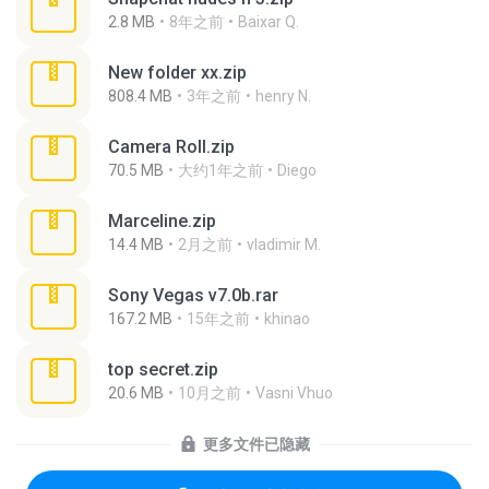
2.8 MB
8年之前
Baixar Q.
New folder xx.zip
808.4 MB
3年之前
henry N.
Camera Roll.zip
70.5 MB
大约1年之前
Diego
Marceline.zip
14.4 MB
2月之前
vladimir M.
Sony Vegas v7.0b.rar
167.2 MB
15年之前
khinao
top secret.zip
20.6 MB
10月之前
Vasni Vhuo
更多文件已隐藏