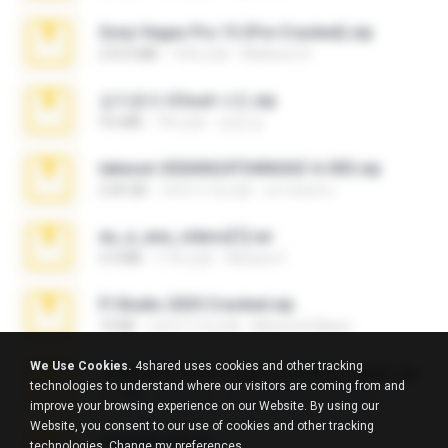
Sony Vegas Pro 13 (Pre-Cracked).zip
272.0 MB
10年之前
Mellicent D.
김지윤의 iCloud 사진.zip
9.6 MB
7年之前
성경 김.
takeout-20260624T040626Z-6-003.zip
2.00 GB
大约1个月之前
อรรถพงษ์ บ.
eu_e_ana_videos[1].rar
5.5 MB
11年之前
Adriano F.
Fl Studio 2025 Cracked.zip
73 KB
大约1个月之前
Maverick Mayer
We Use Cookies.
4shared uses cookies and other tracking
7258 USA Circle Crypto Investors Leads.zip
technologies to understand where our visitors are coming from and
3.1 MB
23天之前
cmqadeer@786786786
improve your browsing experience on our Website. By using our
Website, you consent to our use of cookies and other tracking
amanda sfd.rar
technologies.
Change my preferences