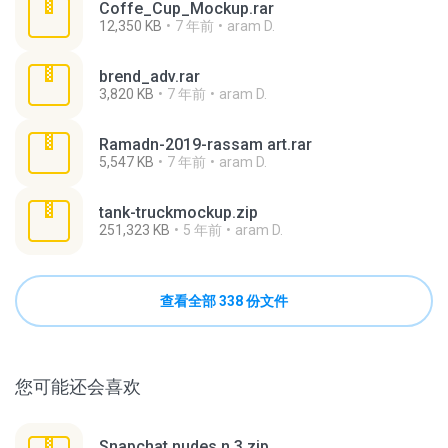
Coffe_Cup_Mockup.rar
12,350 KB
7 年前
aram D.
brend_adv.rar
3,820 KB
7 年前
aram D.
Ramadn-2019-rassam art.rar
5,547 KB
7 年前
aram D.
tank-truckmockup.zip
251,323 KB
5 年前
aram D.
查看全部 338 份文件
您可能还会喜欢
Snapchat nudes n 3.zip