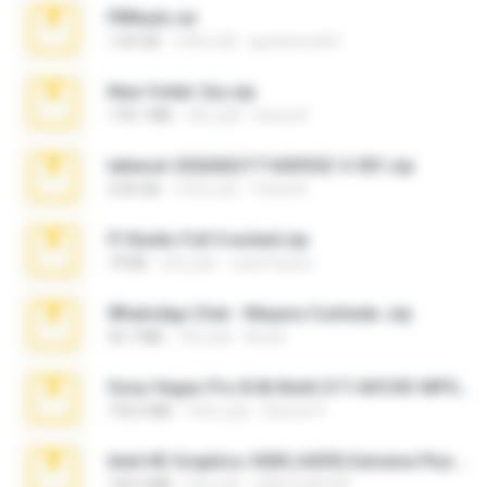
PBNuds.rar
1.04 GB
10年之前
gustavocs64
New folder 2xx.zip
178.1 MB
3年之前
henry N.
takeout-20260621T160055Z-3-001.zip
2.00 GB
14天之前
Thata N.
Fl Studio Full Cracked.zip
79 KB
4月之前
Joel Powers
WhatsApp Chat - Mayara Cunhada .zip
36.7 MB
7年之前
Ana K.
Sony Vegas Pro 8.0b Build 217-AVCHD-MPG-AC3 FIXED.7z
192.6 MB
16年之前
Steven P.
Intel HD Graphics 3000 (4459) Extreme Plus 2.0.zip
126.5 MB
6年之前
nIGHTmAYOR