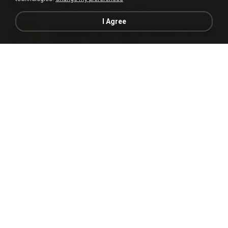
5.2 MB
7年之前
elton_roots
I Agree
Fotografias em iCloud de Ana julia Silva.zip
174.7 MB
3年之前
Luany T.
L3150.rar
1.3 MB
6月之前
Alex P.
novinha casada1.rar
720 KB
15年之前
fabianointegrado
Reset L1250.rar
2.8 MB
3月之前
Alex P.
vazada 1.rar
241.8 MB
2月之前
Ulysses L.
Perdeu o celular.rar
323 KB
17年之前
plantaopiriguete