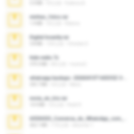
3.4 MB
9月之前
Federico B.
minhas_fotos.rar
1.4 MB
3月之前
Rebeca
Digital Insanity.rar
3.8 MB
12年之前
Christian D.
hide vedio.7z
379.3 MB
8年之前
munna E.
whatsapp backups -20260410T160335Z-3-001.zip
335.7 MB
4月之前
Maria
novia_en_trio.rar
14.9 MB
5月之前
Rodri R.
65536533_Conversa_do_WhatsApp_com_Meu_Esposo.zip
262.1 MB
17天之前
desomar T.