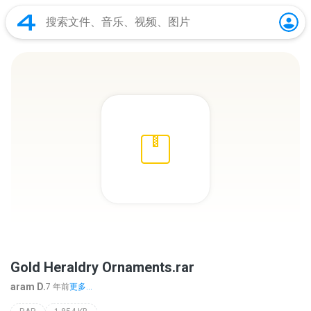
Gold Heraldry Ornaments.rar
aram D.
7 年前
更多...