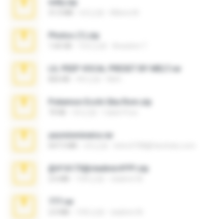
milly.zip
31.0 MB
6月之前
Milene M.
Photos (1).zip
1.60 GB
16天之前
Anacleto T.
LIL PEEP VOCAL PRESET BY MELT.rar
826 KB
4年之前
Melt ..
Pokemon Ecchi Gba Rom.zip
70 KB
4月之前
Caleb Price
yasminmineira.rar
647.5 MB
2月之前
letiro5708@fanchatu.com
@#16173@vladimir#!!!!!!.zip
2.6 MB
10年之前
vladimir M.
777.rar
2.0 MB
10年之前
vladimir M.