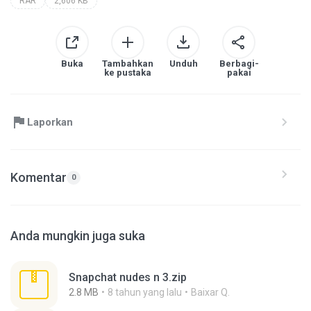
RAR
2,606 KB
Buka
Tambahkan
Unduh
Berbagi-
ke pustaka
pakai
Laporkan
Komentar
0
Anda mungkin juga suka
Snapchat nudes n 3.zip
2.8 MB
8 tahun yang lalu
Baixar Q.