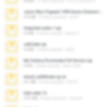
8.8 MB
11 tahun yang lalu
extra_precautions
Junior Miss Pageant 1999 Series (Volume I Part I NC 6).7z
53.5 MB
12 tahun yang lalu
luis M.
Snapchat nudes 1.zip
6.0 MB
8 tahun yang lalu
Baixar Q.
cellfolder.zip
9.8 MB
3 tahun yang lalu
ela26
My Femboy Roommate Full Version.zip
62 KB
5 bulan yang lalu
Beau Collier
Anna4_yd3t0nada.sg.rar
60.7 MB
5 bulan yang lalu
Rodri R.
hide vedio.7z
379.3 MB
8 tahun yang lalu
munna E.