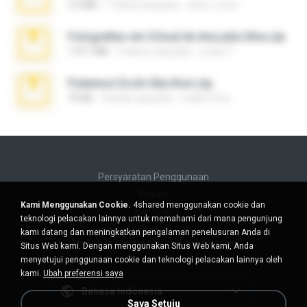
5.2 MB
7 tahun yang lalu
elton_roots
Fotografias em iCloud de Ana julia Silva.zip
174.7 MB
3 tahun yang lalu
Luany T.
Pokemon Ecchi Gba Rom.zip
70 KB
4 bulan yang lalu
Caleb Price
Persyaratan Penggunaan
Privasi
Kami Menggunakan Cookie.
4shared menggunakan cookie dan
Bantuan
teknologi pelacakan lainnya untuk memahami dari mana pengunjung
Jangan jual informasi pribadi saya
kami datang dan meningkatkan pengalaman penelusuran Anda di
Jangan bagikan informasi pribadi saya
Situs Web kami. Dengan menggunakan Situs Web kami, Anda
menyetujui penggunaan cookie dan teknologi pelacakan lainnya oleh
kami.
Ubah preferensi saya
Bahasa Indonesia
Saya Setuju