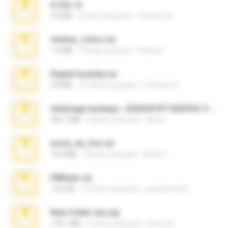
X-23x.7z
3.4 MB
9 bulan yang lalu
Federico B.
minhas_fotos.rar
1.4 MB
3 bulan yang lalu
Rebeca
Digital Insanity.rar
3.8 MB
12 tahun yang lalu
Christian D.
whatsapp backups -20260410T160335Z-3-001.zip
335.7 MB
4 bulan yang lalu
Maria
novia_en_trio.rar
14.9 MB
5 bulan yang lalu
Rodri R.
PBNuds.rar
1.04 GB
10 tahun yang lalu
gustavocs64
New folder 2xx.zip
178.1 MB
3 tahun yang lalu
henry N.