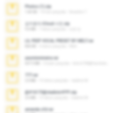
Photos (1).zip
1.60 GB
16 hari yang lalu
Anacleto T.
김지윤의 iCloud 사진.zip
9.6 MB
7 tahun yang lalu
성경 김.
LIL PEEP VOCAL PRESET BY MELT.rar
826 KB
4 tahun yang lalu
Melt ..
yasminmineira.rar
647.5 MB
2 bulan yang lalu
letiro5708@fanchatu.com
777.rar
2.0 MB
10 tahun yang lalu
vladimir M.
@#16173@vladimir#!!!!!!.zip
2.6 MB
10 tahun yang lalu
vladimir M.
amanda sfd.rar