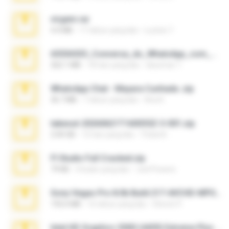
virgem.rar
4.4 MB
17 tahun yang lalu
Lucinei 7.
65536533_Conversa_do_WhatsApp_com_Meu_Esposo.zip
262.1 MB
18 hari yang lalu
desomar T.
WhatsApp Chat - Mayara Cunhada .zip
36.7 MB
7 tahun yang lalu
Ana K.
takeout-20260621T160055Z-3-001.zip
2.00 GB
15 hari yang lalu
Thata N.
Fl Studio Full Cracked.zip
79 KB
4 bulan yang lalu
Joel Powers
Sony Vegas Pro 8.0b Build 217-AVCHD-MPG-AC3 FIXED.7z
192.6 MB
16 tahun yang lalu
Steven P.
Intel HD Graphics 3000 (4459) Extreme Plus 2.0.zip