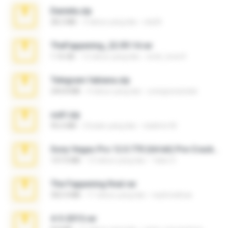
Daniela.zip
28.2 MB
3 tahun yang lalu
ela26
TheFappening_22.09.14.rar
1.16 GB
12 tahun yang lalu
erick_lover4
Telegram fabiana.zip
244.8 MB
4 tahun yang lalu
yrangravanatal
ouh!.zip
95.6 MB
2 bulan yang lalu
vladimir M.
Sony Vegas Pro 12.0.770 (64-bit) Pre-Cracked.zip
137.0 MB
12 tahun yang lalu
Tales S.
The Fappening final.rar
302.4 MB
11 tahun yang lalu
raulmedinax
4-5-2015.rar