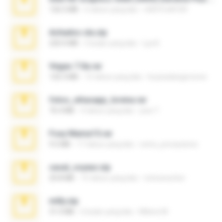
126.5 MB
6 tahun yang lalu
nIGHTmAYOR
Achados sla.zip
220.0 MB
5 bulan yang lalu
Lya K.
Vegas 7.0a.rar
120.3 MB
15 tahun yang lalu
boyisadangerzone
fotos_whasapp_lorena.rar
76.4 MB
4 tahun yang lalu
jose T.
Foxy Mama15.rar
9.5 MB
17 tahun yang lalu
extra_precautions
casal_voyeur.zip
20.8 MB
15 tahun yang lalu
netowescher
milly.zip
31.0 MB
6 bulan yang lalu
Milene M.