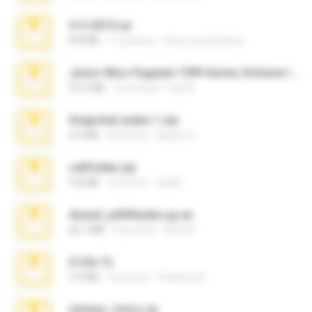
4-5-2015.rar
8.8 MB
11 yıl önce
extra_precautions
Junior Miss Pageant 1999 Series (Volume I Part I NC 6).7z
53.5 MB
12 yıl önce
luis M.
Snapchat nudes 1.zip
6.0 MB
8 yıl önce
Baixar Q.
cellfolder.zip
9.8 MB
3 yıl önce
ela26
Anna4_yd3t0nada.sg.rar
60.7 MB
5 ay önce
Rodri R.
X-23x.7z
3.4 MB
9 ay önce
Federico B.
minhas_fotos.rar