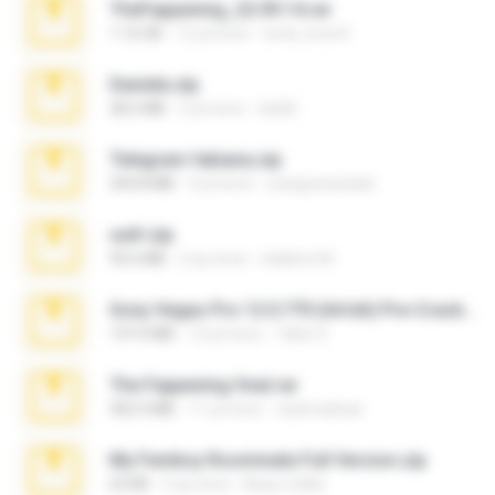
TheFappening_22.09.14.rar
1.16 GB
12 yıl önce
erick_lover4
Daniela.zip
28.2 MB
3 yıl önce
ela26
Telegram fabiana.zip
244.8 MB
4 yıl önce
yrangravanatal
ouh!.zip
95.6 MB
2 ay önce
vladimir M.
Sony Vegas Pro 12.0.770 (64-bit) Pre-Cracked.zip
137.0 MB
12 yıl önce
Tales S.
The Fappening final.rar
302.4 MB
11 yıl önce
raulmedinax
My Femboy Roommate Full Version.zip
62 KB
5 ay önce
Beau Collier