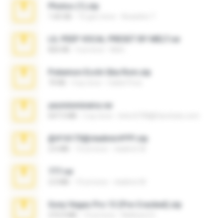
Photos (1).zip
1.60 GB
16 gün önce
Anacleto T.
LIL PEEP VOCAL PRESET BY MELT.rar
826 KB
4 yıl önce
Melt ..
Pokemon Ecchi Gba Rom.zip
70 KB
4 ay önce
Caleb Price
yasminmineira.rar
647.5 MB
2 ay önce
letiro5708@fanchatu.com
@#16173@vladimir#!!!!!!.zip
2.6 MB
10 yıl önce
vladimir M.
777.rar
2.0 MB
10 yıl önce
vladimir M.
Sony Vegas Pro 13 (Pre-Cracked).zip
272.0 MB
10 yıl önce
Mellicent D.