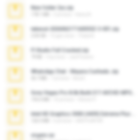
New folder 2xx.zip
178.1 MB
3 yıl önce
henry N.
takeout-20260621T160055Z-3-001.zip
2.00 GB
15 gün önce
Thata N.
Fl Studio Full Cracked.zip
79 KB
4 ay önce
Joel Powers
WhatsApp Chat - Mayara Cunhada .zip
36.7 MB
7 yıl önce
Ana K.
Sony Vegas Pro 8.0b Build 217-AVCHD-MPG-AC3 FIXED.7z
192.6 MB
16 yıl önce
Steven P.
Intel HD Graphics 3000 (4459) Extreme Plus 2.0.zip
126.5 MB
6 yıl önce
nIGHTmAYOR
virgem.rar