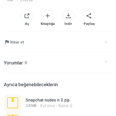
RAR
2,606 KB
Aç
Kitaplığa
İndir
Paylaş
İhbar et
Yorumlar
0
Ayrıca beğenebileceklerin
Snapchat nudes n 3.zip
2.8 MB
8 yıl önce
Baixar Q.