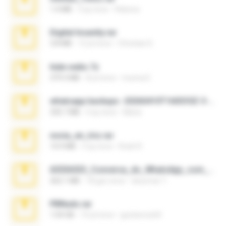
1.4 MB
3 ay önce
Rebeca
Digital Insanity.rar
3.8 MB
12 yıl önce
Christian D.
hide vedio.7z
379.3 MB
8 yıl önce
munna E.
whatsapp backups -20260410T160335Z-3-001.zip
335.7 MB
4 ay önce
Maria
novia_en_trio.rar
14.9 MB
5 ay önce
Rodri R.
65536533_Conversa_do_WhatsApp_com_Meu_Esposo.zip
262.1 MB
18 gün önce
desomar T.
PBNuds.rar
1.04 GB
10 yıl önce
gustavocs64