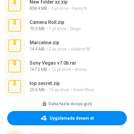
New folder xx.zip
808.4 MB
3 yıl önce
henry N.
Camera Roll.zip
70.5 MB
1 yıl önce
Diego
Marceline.zip
14.4 MB
2 ay önce
vladimir M.
Sony Vegas v7.0b.rar
167.2 MB
15 yıl önce
khinao
top secret.zip
20.6 MB
10 ay önce
Vasni Vhuo
Daha fazla dosya gizli
Uygulamada devam et