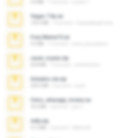
4.4 MB
17 yıl önce
Lucinei 7.
Vegas 7.0a.rar
120.3 MB
15 yıl önce
boyisadangerzone
Foxy Mama15.rar
9.5 MB
17 yıl önce
extra_precautions
casal_voyeur.zip
20.8 MB
15 yıl önce
netowescher
Achados sla.zip
220.0 MB
5 ay önce
Lya K.
fotos_whasapp_lorena.rar
76.4 MB
4 yıl önce
jose T.
milly.zip
31.0 MB
6 ay önce
Milene M.