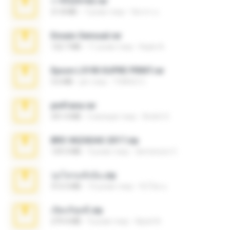
ราชินี25+62.rar
21.8 MB
7 років тому
จิตรกร อ.
Ensaio Sensual.rar
122.7 MB
11 років тому
Kayle A.
Epson L5190 SUPRE PRINT.rar
5.6 MB
рік тому
THIAGO C.
pe41ana.rar
331.4 MB
5 місяців тому
André S.
BRS VAZADAS 2017.zip
129.3 MB
9 років тому
demenson C.
รุมโทรมทั้งนั้น.zip
313.3 MB
10 років тому
จิ่งโป๋ย ม.
เปิดบริสุทธิ์.zip
279.4 MB
9 років тому
Apisit N.