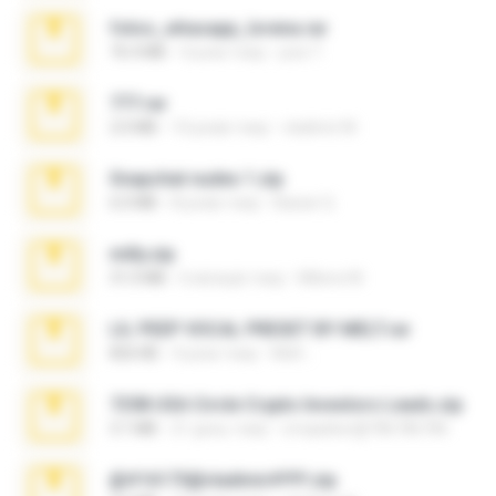
fotos_whasapp_lorena.rar
76.4 MB
4 роки тому
jose T.
777.rar
2.0 MB
10 років тому
vladimir M.
Snapchat nudes 1.zip
6.0 MB
8 років тому
Baixar Q.
milly.zip
31.0 MB
6 місяців тому
Milene M.
LIL PEEP VOCAL PRESET BY MELT.rar
826 KB
4 роки тому
Melt ..
7258 USA Circle Crypto Investors Leads.zip
3.1 MB
21 день тому
cmqadeer@786786786
@#16173@vladimir#!!!!!!.zip