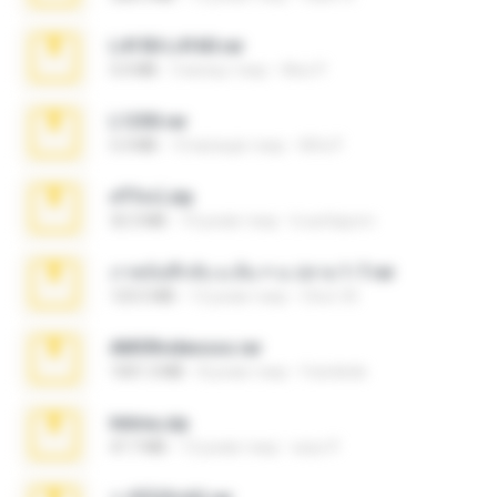
L4150-L4160.rar
5.0 MB
3 місяці тому
Alex P.
L1250.rar
5.3 MB
10 місяців тому
Alfa P.
ศรีรัตน์.zip
32.3 MB
10 років тому
b.auttaporn
ภาพบันทึกลับ ม.ต้น + ม.ปลาย 1-7.rar
123.5 MB
12 років тому
Chut-35
AMORvideosss.rar
1001.3 MB
8 років тому
frandede
Intima.zip
47.7 MB
12 років тому
seyo P.