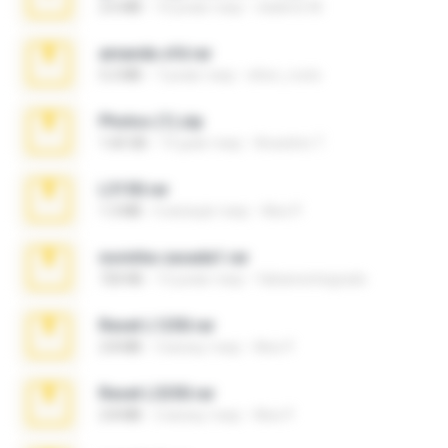
2.6 MB
10 років тому
vladimir M.
amanda sfd.rar
5.2 MB
7 років тому
elton_roots
Photos (1).zip
1.60 GB
14 днів тому
Anacleto T.
L3150.rar
1.3 MB
6 місяців тому
Alex P.
novinha casada1.rar
720 KB
15 років тому
fabianointegrado
Reset L1250.rar
2.8 MB
3 місяці тому
Alex P.
Reset L3250.rar
2.8 MB
2 місяці тому
Alex P.