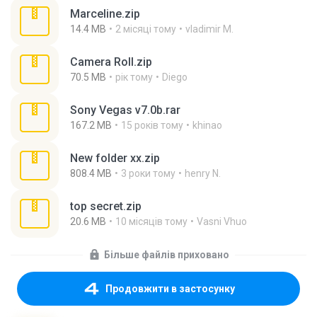
Marceline.zip
14.4 MB
2 місяці тому
vladimir M.
Camera Roll.zip
70.5 MB
рік тому
Diego
Sony Vegas v7.0b.rar
167.2 MB
15 років тому
khinao
New folder xx.zip
808.4 MB
3 роки тому
henry N.
top secret.zip
20.6 MB
10 місяців тому
Vasni Vhuo
Більше файлів приховано
Продовжити в застосунку