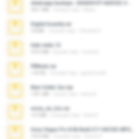
whatsapp backups -20260410T160335Z-3-001.zip
335.7 MB
4 місяці тому
Maria
Digital Insanity.rar
3.8 MB
12 років тому
Christian D.
hide vedio.7z
379.3 MB
8 років тому
munna E.
PBNuds.rar
1.04 GB
10 років тому
gustavocs64
New folder 2xx.zip
178.1 MB
3 роки тому
henry N.
novia_en_trio.rar
14.9 MB
5 місяців тому
Rodri R.
Sony Vegas Pro 8.0b Build 217-AVCHD-MPG-AC3 FIXED.7z
192.6 MB
16 років тому
Steven P.