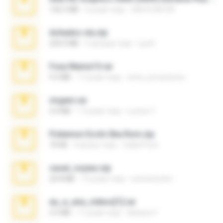
126.5 MB
6 років тому
nIGHTmAYOR
Achados sla.zip
220.0 MB
5 місяців тому
Lya K.
Foxy Mama15.rar
9.5 MB
17 років тому
extra_precautions
virgem.rar
4.4 MB
17 років тому
Lucinei 7.
Pokemon Ecchi Gba Rom.zip
70 KB
4 місяці тому
Caleb Price
casal_voyeur.zip
20.8 MB
15 років тому
netowescher
eu_e_ana_videos[1].rar
5.5 MB
11 років тому
Adriano F.