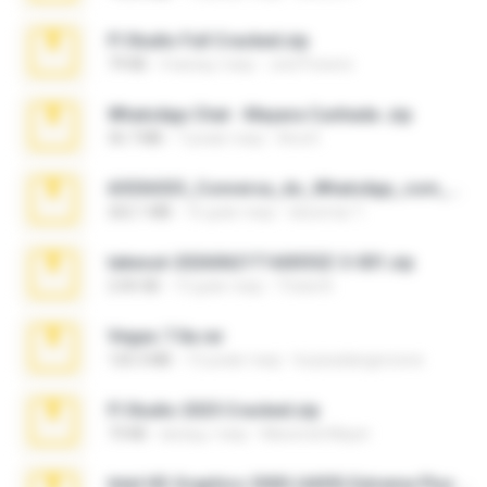
Fl Studio Full Cracked.zip
79 KB
4 місяці тому
Joel Powers
WhatsApp Chat - Mayara Cunhada .zip
36.7 MB
7 років тому
Ana K.
65536533_Conversa_do_WhatsApp_com_Meu_Esposo.zip
262.1 MB
16 днів тому
desomar T.
takeout-20260621T160055Z-3-001.zip
2.00 GB
13 днів тому
Thata N.
Vegas 7.0a.rar
120.3 MB
15 років тому
boyisadangerzone
Fl Studio 2025 Cracked.zip
73 KB
місяць тому
Maverick Mayer
Intel HD Graphics 3000 (4459) Extreme Plus 2.0.zip