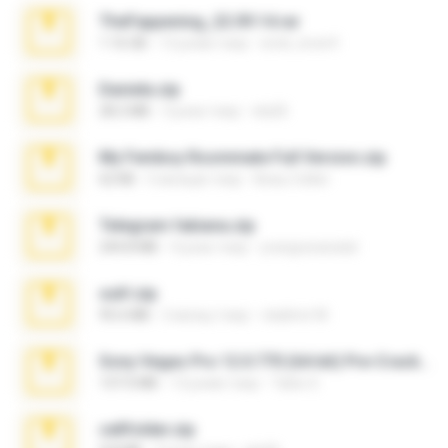
TheFappening_22.09.14.rar
1.16 GB
12 років тому
erick_lover4
Daniela.zip
28.2 MB
3 роки тому
ela26
My Femboy Roommate Full Version.zip
62 KB
5 місяців тому
Beau Collier
Telegram fabiana.zip
244.8 MB
4 роки тому
yrangravanatal
ouh!.zip
95.6 MB
2 місяці тому
vladimir M.
Sony Vegas Pro 12.0.770 (64-bit) Pre-Cracked.zip
137.0 MB
12 років тому
Tales S.
cellfolder.zip