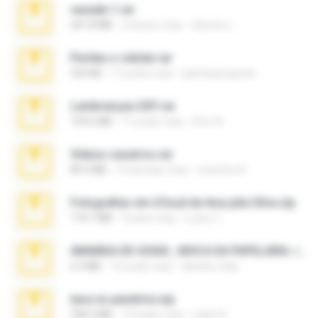
vazada 1.rar
241.8 MB
2 місяці тому
Ulysses L.
Perdeu o celular.rar
323 KB
17 років тому
plantaopiriguete
Lembranças EX!!.rar
159.6 MB
11 років тому
Étori A.
Videos caseiros.rar
89.4 MB
10 місяців тому
maninho B.
Fotografias em iCloud de Ana julia Silva.zip
174.7 MB
3 роки тому
Luany T.
AMANDA DE GOIAS , MOCA DA PAPELARIA .rar
6.3 MB
15 років тому
daniela_kabi
tava no pendrive.zip
328.3 MB
12 років тому
naatr N.