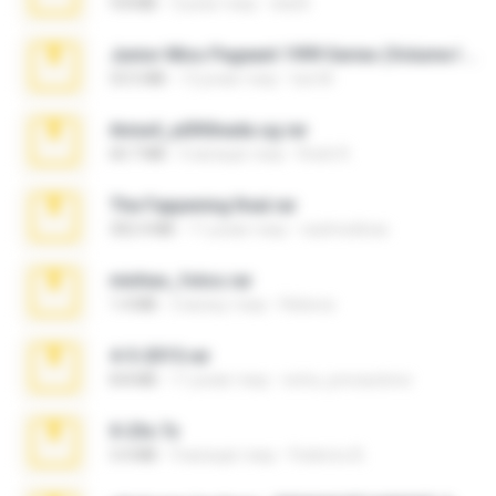
9.8 MB
3 роки тому
ela26
Junior Miss Pageant 1999 Series (Volume I Part I NC 6).7z
53.5 MB
12 років тому
luis M.
Anna4_yd3t0nada.sg.rar
60.7 MB
5 місяців тому
Rodri R.
The Fappening final.rar
302.4 MB
11 років тому
raulmedinax
minhas_fotos.rar
1.4 MB
2 місяці тому
Rebeca
4-5-2015.rar
8.8 MB
11 років тому
extra_precautions
X-23x.7z
3.4 MB
9 місяців тому
Federico B.