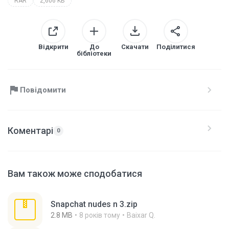
RAR
2,606 KB
Відкрити
До
Скачати
Поділитися
бібліотеки
Повідомити
Коментарі
0
Вам також може сподобатися
Snapchat nudes n 3.zip
2.8 MB
8 років тому
Baixar Q.