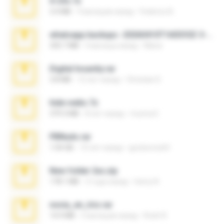
X-23x.7z
3.4 MB
9 месяцев назад
Federico B.
whatsapp backups -20260410T160335Z-3-001.zip
335.7 MB
4 месяца назад
Maria
Digital Insanity.rar
3.8 MB
12 лет назад
Christian D.
hide vedio.7z
379.3 MB
8 лет назад
munna E.
PBNuds.rar
1.04 GB
10 лет назад
gustavocs64
New folder 2xx.zip
178.1 MB
3 года назад
henry N.
novia_en_trio.rar
14.9 MB
5 месяцев назад
Rodri R.