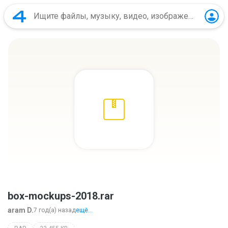
box-mockups-2018.rar
aram D.
7 год(а) назад
ещё...