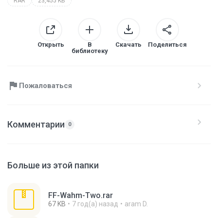
RAR
23,455 KB
Открыть
В
Скачать
Поделиться
библиотеку
Пожаловаться
Комментарии
0
Больше из этой папки
FF-Wahm-Two.rar
67 KB
7 год(а) назад
aram D.