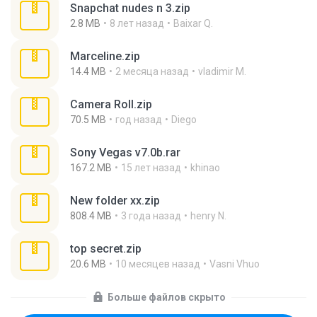
Snapchat nudes n 3.zip
2.8 MB
8 лет назад
Baixar Q.
Marceline.zip
14.4 MB
2 месяца назад
vladimir M.
Camera Roll.zip
70.5 MB
год назад
Diego
Sony Vegas v7.0b.rar
167.2 MB
15 лет назад
khinao
New folder xx.zip
808.4 MB
3 года назад
henry N.
top secret.zip
20.6 MB
10 месяцев назад
Vasni Vhuo
Больше файлов скрыто