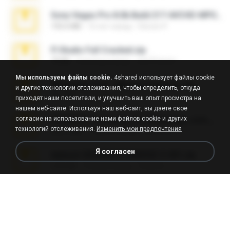
Sony Vegas Pro 8.0b Build 217-AVCHD-MPG-AC3 FIXED.7z
192.6 MB
16 лет назад
Steven P.
Fl Studio Full Cracked.zip
79 KB
4 месяца назад
Joel Powers
Мы используем файлы cookie.
4shared использует файлы cookie
WhatsApp Chat - Mayara Cunhada .zip
и другие технологии отслеживания, чтобы определить, откуда
36.7 MB
7 лет назад
Ana K.
приходят наши посетители, и улучшить ваш опыт просмотра на
нашем веб-сайте. Используя наш веб-сайт, вы даете свое
согласие на использование нами файлов cookie и других
65536533_Conversa_do_WhatsApp_com_Meu_Esposo.zip
технологий отслеживания.
Изменить мои предпочтения
262.1 MB
16 дней назад
desomar T.
Я согласен
takeout-20260621T160055Z-3-001.zip
2.00 GB
13 дней назад
Thata N.
Vegas 7.0a.rar
120.3 MB
15 лет назад
boyisadangerzone
Fl Studio 2025 Cracked.zip