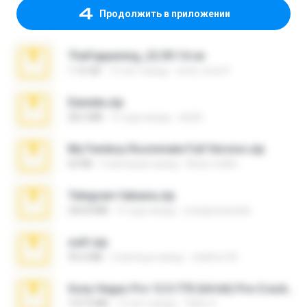
Продолжить в приложении
TheFappening_22.09.14.rar
1.16 GB
12 лет назад
erick_lover4
Daniela.zip
28.2 MB
3 года назад
ela26
My Femboy Roommate Full Version.zip
62 KB
5 месяцев назад
Beau Collier
Telegram fabiana.zip
244.8 MB
4 года назад
yrangravanatal
ouh!.zip
95.6 MB
2 месяца назад
vladimir M.
Sony Vegas Pro 12.0.770 (64-bit) Pre-Cracked.zip
137.0 MB
12 лет назад
Tales S.