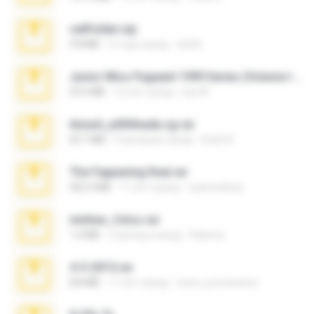
cellfolder.zip
9.8 MB
3 года назад
ela26
Junior Miss Pageant 1999 Series (Volume I Part I NC 6).7z
53.5 MB
12 лет назад
luis M.
Anna4_yd3t0nada.sg.rar
60.7 MB
5 месяцев назад
Rodri R.
The Fappening final.rar
302.4 MB
11 лет назад
raulmedinax
minhas_fotos.rar
1.4 MB
2 месяца назад
Rebeca
4-5-2015.rar
8.8 MB
11 лет назад
extra_precautions