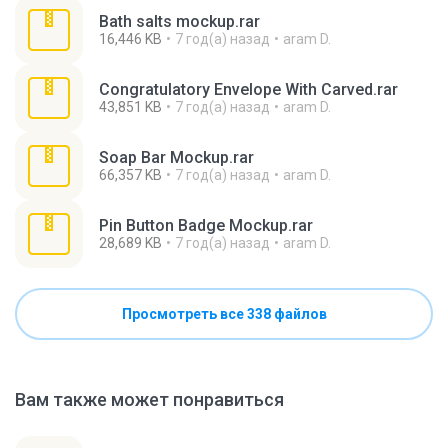
Bath salts mockup.rar
16,446 KB
7 год(а) назад
aram D.
Congratulatory Envelope With Carved.rar
43,851 KB
7 год(а) назад
aram D.
Soap Bar Mockup.rar
66,357 KB
7 год(а) назад
aram D.
Pin Button Badge Mockup.rar
28,689 KB
7 год(а) назад
aram D.
Просмотреть все 338 файлов
Вам также может понравиться