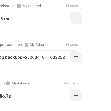
edinax
em
My 4shared
há 11 anos
5.rar
extra_precautions
em
My 4shared
há 11 anos
whatsapp backups -20260410T160335Z-3-001.zip
em
My 4shared
há 4 meses
dio.7z