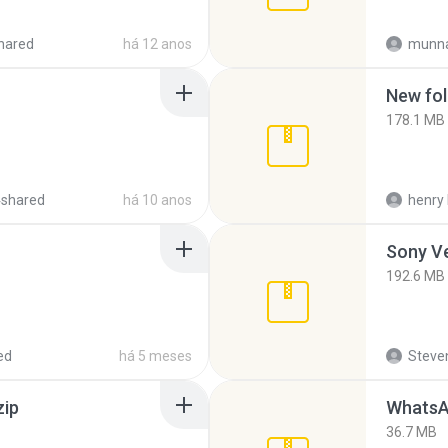
hared
há 12 anos
munna
New fol
178.1 MB
4shared
há 10 anos
henry 
192.6 MB
ed
há 5 meses
Steven
zip
WhatsA
36.7 MB