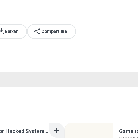
Baixar
Compartilhe
X-plore V.1.35-Crack For Hacked System.rar
Game.r