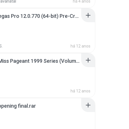
ravanatal
há 4 anos
Sony Vegas Pro 12.0.770 (64-bit) Pre-Cracked.zip
S.
há 12 anos
Junior Miss Pageant 1999 Series (Volume I Part I NC 6).7z
há 12 anos
pening final.rar