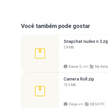
Você também pode gostar
Snapchat nudes n 3.zi
2.8 MB
Baixar Q.
em
My 4sha
Camera Roll.zip
70.5 MB
Diego
em
DIEGO PC