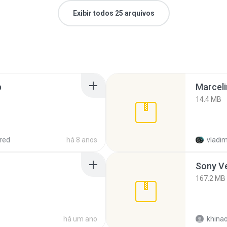
Exibir todos 25 arquivos
p
Marceli
14.4 MB
red
há 8 anos
vladim
Sony Ve
167.2 MB
há um ano
khina