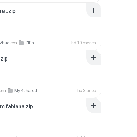
ret.zip
 Vhuo
em
ZIPs
há 10 meses
.zip
em
My 4shared
há 3 anos
m fabiana.zip