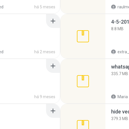
ed
há 5 meses
raulm
4-5-201
8.8 MB
ed
há 2 meses
335.7 MB
há 9 meses
Maria
hide ve
379.3 MB