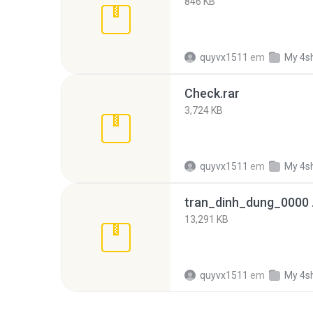
846 KB
quyvx1511
em
My 4s
Check.rar
3,724 KB
quyvx1511
em
My 4s
13,291 KB
quyvx1511
em
My 4s