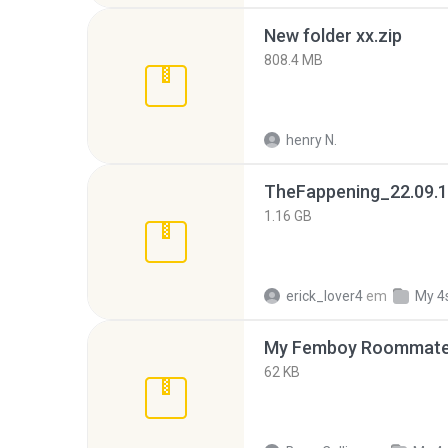
New folder xx.zip
808.4 MB
henry N.
TheFappening_22.09.1
1.16 GB
erick_lover4
em
My 4
My Femboy Roommate F
62 KB