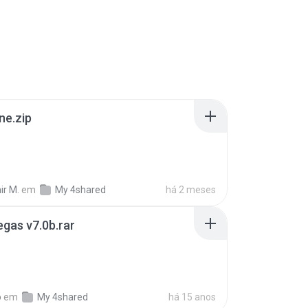
ne.zip
ir M.
em
My 4shared
há 2 meses
gas v7.0b.rar
o
em
My 4shared
há 15 anos