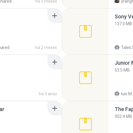
shared
há 5 meses
yrang
137.0 MB
hared
há 2 meses
Tales 
53.5 MB
há 3 anos
luis M.
ar
The Fap
302.4 MB