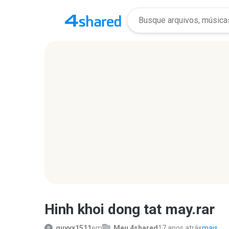
Hinh khoi dong tat may.rar
quyvx1511
em
Meu 4shared
17 anos atrás
mais...