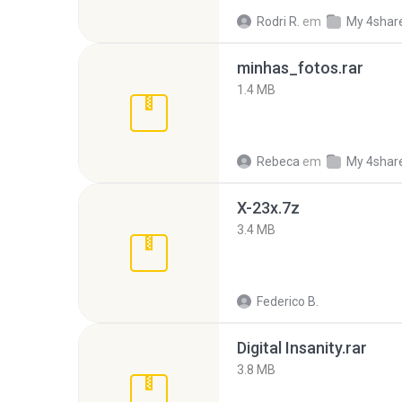
Rodri R.
em
My 4shar
minhas_fotos.rar
1.4 MB
Rebeca
em
My 4shar
X-23x.7z
3.4 MB
Federico B.
Digital Insanity.rar
3.8 MB