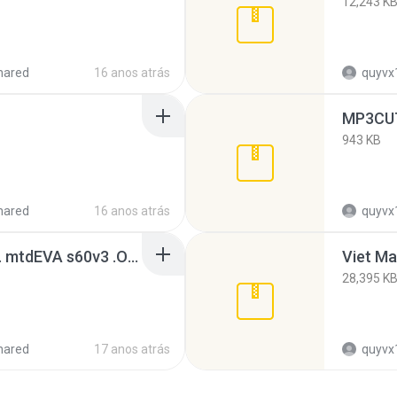
12,243 K
hared
16 anos atrás
quyvx
MP3CUT
943 KB
hared
16 anos atrás
quyvx
tran_dinh_dung_0000 . mtdEVA s60v3 .OS9 _ PDAviet.net _.rar
Viet Ma
28,395 K
hared
17 anos atrás
quyvx