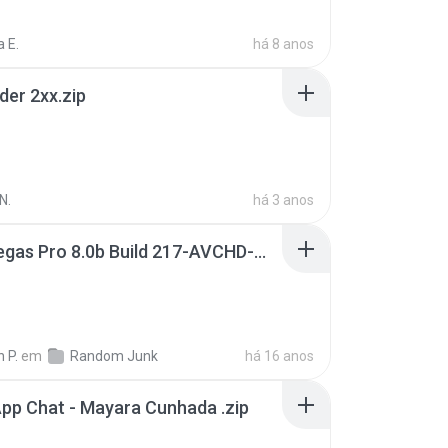
 E.
há 8 anos
der 2xx.zip
N.
há 3 anos
Sony Vegas Pro 8.0b Build 217-AVCHD-MPG-AC3 FIXED.7z
 P.
em
Random Junk
há 16 anos
pp Chat - Mayara Cunhada .zip