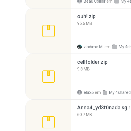
Beau Collier
em
My 4
ouh!.zip
95.6 MB
vladimir M.
em
My 4s
cellfolder.zip
9.8 MB
ela26
em
My 4shared
Anna4_yd3t0nada.sg.r
60.7 MB