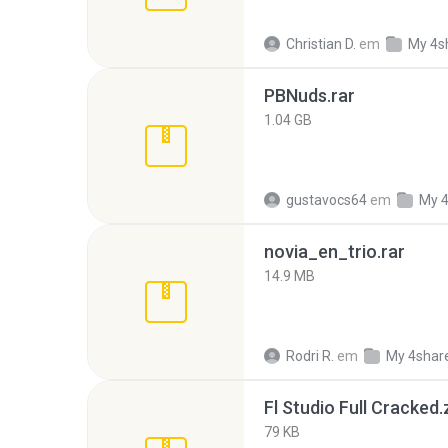
Christian D.
em
My 4s
PBNuds.rar
1.04 GB
gustavocs64
em
My 
novia_en_trio.rar
14.9 MB
Rodri R.
em
My 4shar
Fl Studio Full Cracked.
79 KB