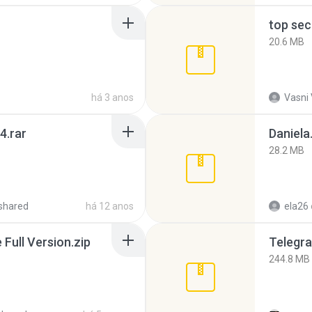
top sec
20.6 MB
há 3 anos
Vasni
4.rar
Daniela
28.2 MB
shared
há 12 anos
ela26
ull Version.zip
Telegra
244.8 MB