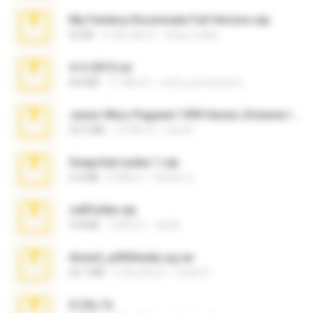
My Femboy Roommate Full Version.zip
62 KB
5 เดือนที่แล้ว
Beau Collier
4-5-2015.rar
8.8 MB
11 ปีที่แล้ว
extra_precautions
Junior Miss Pageant 1999 Series (Volume I Part I NC 6).7z
53.5 MB
12 ปีที่แล้ว
luis M.
Snapchat nudes 1.zip
6.0 MB
8 ปีที่แล้ว
Baixar Q.
cellfolder.zip
9.8 MB
3 ปีที่แล้ว
ela26
Anna4_yd3t0nada.sg.rar
60.7 MB
5 เดือนที่แล้ว
Rodri R.
X-23x.7z