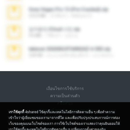
Sony Vegas Pro 13 (Pre-Cracked).zip
272.0 MB
10 ปีที่แล้ว
Mellicent D.
김지윤의 iCloud 사진.zip
9.6 MB
7 ปีที่แล้ว
성경 김.
takeout-20260624T040626Z-6-003.zip
2.00 GB
ประมาณหนึ่งเดือนที่แล้ว
อรรถพงษ์ บ.
เงื่อนไขการใช้บริการ
ความเป็นส่วนตัว
สนับสนุน
อย่าขายข้อมูลส่วนบุคคลของฉัน
เราใช้คุกกี้
4shared ใช้คุกกี้และเทคโนโลยีการติดตามอื่น ๆ เพื่อทำความ
อย่าแบ่งปันข้อมูลส่วนบุคคลของฉัน
เข้าใจว่าผู้เยี่ยมชมของเรามาจากที่ใด และเพื่อปรับปรุงประสบการณ์การท่อง
เว็บของคุณบนเว็บไซต์ของเรา การใช้เว็บไซต์ของเราแสดงว่าคุณยินยอมให้
เราใช้คุกกี้และเทคโนโลยีการติดตามอื่น ๆ
เปลี่ยนการตั้งค่าของฉัน