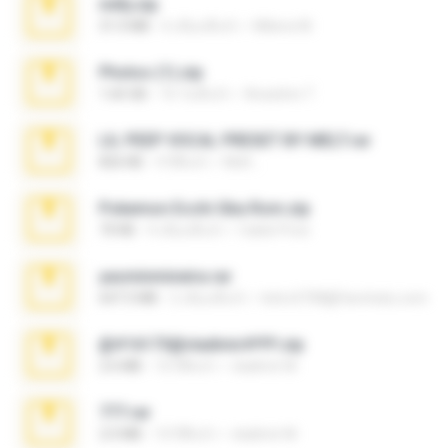
milly.zip
31.0 MB
6 เดือนที่แล้ว
Milene M.
Photos (1).zip
1.60 GB
16 วันที่แล้ว
Anacleto T.
LIL PEEP VOCAL PRESET BY MELT.rar
826 KB
4 ปีที่แล้ว
Melt ..
Pokemon Ecchi Gba Rom.zip
70 KB
4 เดือนที่แล้ว
Caleb Price
yasminmineira.rar
647.5 MB
2 เดือนที่แล้ว
letiro5708@fanchatu.com
@#16173@vladimir#!!!!!!.zip
2.6 MB
10 ปีที่แล้ว
vladimir M.
777.rar
2.0 MB
10 ปีที่แล้ว
vladimir M.