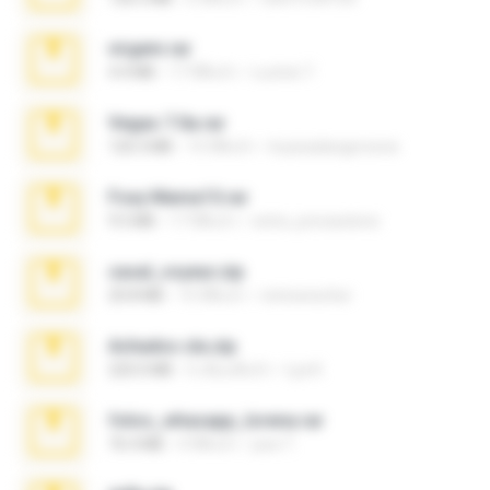
virgem.rar
4.4 MB
17 ปีที่แล้ว
Lucinei 7.
Vegas 7.0a.rar
120.3 MB
15 ปีที่แล้ว
boyisadangerzone
Foxy Mama15.rar
9.5 MB
17 ปีที่แล้ว
extra_precautions
casal_voyeur.zip
20.8 MB
15 ปีที่แล้ว
netowescher
Achados sla.zip
220.0 MB
5 เดือนที่แล้ว
Lya K.
fotos_whasapp_lorena.rar
76.4 MB
4 ปีที่แล้ว
jose T.