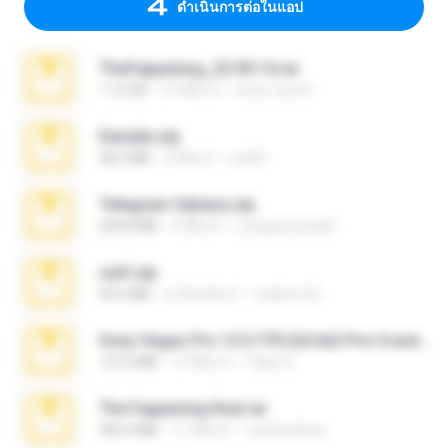
ดำเนินการต่อในแอป
TheFappening_22.09.14.rar
1.16 GB
12 ปีที่แล้ว
erick_lover4
Daniela.zip
28.2 MB
3 ปีที่แล้ว
ela26
Telegram fabiana.zip
244.8 MB
4 ปีที่แล้ว
yrangravanatal
ouh!.zip
95.6 MB
2 เดือนที่แล้ว
vladimir M.
Sony Vegas Pro 12.0.770 (64-bit) Pre-Cracked.zip
137.0 MB
12 ปีที่แล้ว
Tales S.
The Fappening final.rar
302.4 MB
11 ปีที่แล้ว
raulmedinax