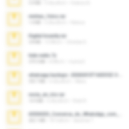
3.4 MB
9 เดือนที่แล้ว
Federico B.
minhas_fotos.rar
1.4 MB
3 เดือนที่แล้ว
Rebeca
Digital Insanity.rar
3.8 MB
12 ปีที่แล้ว
Christian D.
hide vedio.7z
379.3 MB
8 ปีที่แล้ว
munna E.
whatsapp backups -20260410T160335Z-3-001.zip
335.7 MB
4 เดือนที่แล้ว
Maria
novia_en_trio.rar
14.9 MB
5 เดือนที่แล้ว
Rodri R.
65536533_Conversa_do_WhatsApp_com_Meu_Esposo.zip
262.1 MB
18 วันที่แล้ว
desomar T.