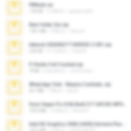
PBNuds.rar
1.04 GB
10 ปีที่แล้ว
gustavocs64
New folder 2xx.zip
178.1 MB
3 ปีที่แล้ว
henry N.
takeout-20260621T160055Z-3-001.zip
2.00 GB
15 วันที่แล้ว
Thata N.
Fl Studio Full Cracked.zip
79 KB
4 เดือนที่แล้ว
Joel Powers
WhatsApp Chat - Mayara Cunhada .zip
36.7 MB
7 ปีที่แล้ว
Ana K.
Sony Vegas Pro 8.0b Build 217-AVCHD-MPG-AC3 FIXED.7z
192.6 MB
16 ปีที่แล้ว
Steven P.
Intel HD Graphics 3000 (4459) Extreme Plus 2.0.zip
126.5 MB
6 ปีที่แล้ว
nIGHTmAYOR