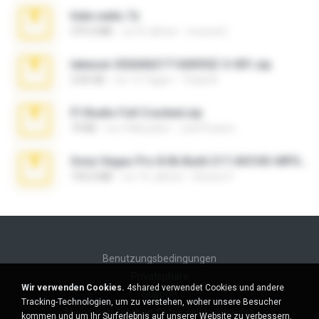
hide vedio.7z
379.3 MB
vor 8 Jahren
munna E.
takeout-20260621T160055Z-3-001.zip
2.00 GB
vor 13 Tagen
Thata N.
Fl Studio Full Cracked.zip
79 KB
vor 4 Monaten
Joel Powers
Sony Vegas Pro 8.0b Build 217-AVCHD-MPG-AC3 FIXED.7z
192.6 MB
vor 16 Jahren
Steven P.
Benutzungsbedingungen
Privatsphäre
Wir verwenden Cookies.
4shared verwendet Cookies und andere
Support
Tracking-Technologien, um zu verstehen, woher unsere Besucher
Meine persönlichen Daten nicht verkaufen
kommen und um Ihr Surferlebnis auf unserer Website zu verbessern.