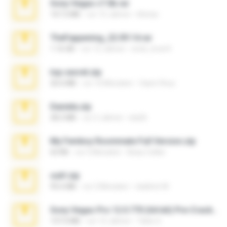
Sony Vegas v7.0b.rar
167.2 MB
vor 15 Jahren
khinao
TheFappening_22.09.14.rar
1.16 GB
vor 12 Jahren
erick_lover4
top secret.zip
20.6 MB
vor 10 Monaten
Vasni Vhuo
Daniela.zip
28.2 MB
vor 3 Jahren
ela26
My Femboy Roommate Full Version.zip
62 KB
vor 5 Monaten
Beau Collier
ouh!.zip
95.6 MB
vor 2 Monaten
vladimir M.
Sony Vegas Pro 12.0.770 (64-bit) Pre-Cracked.zip
137.0 MB
vor 12 Jahren
Tales S.