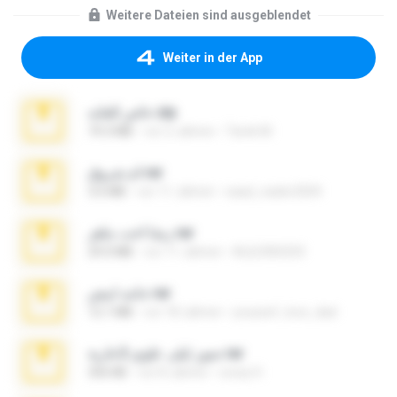
Weitere Dateien sind ausgeblendet
Weiter in der App
خاص للغايه.zip
74.3 MB
vor 2 Jahren
Tarek M.
ام شروق.rar
3.6 MB
vor 11 Jahren
saad_nader2004
رشا اخت ماهر.rar
29.0 MB
vor 11 Jahren
ALILION3250
جامد ابيض.rar
12.1 MB
vor 18 Jahren
youssef_love_dad
صور ليلى علوي 2عارية.rar
356 KB
vor 8 Jahren
scorp H.