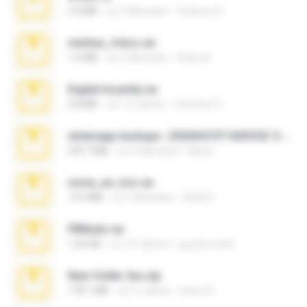
3.4 MB
vor 9 Monaten
Federico B.
minhas_fotos.rar
1.4 MB
vor 2 Monaten
Rebeca
Digital Insanity.rar
3.8 MB
vor 12 Jahren
Christian D.
whatsapp backups -20260410T160335Z-3-001.zip
335.7 MB
vor 4 Monaten
Maria
novia_en_trio.rar
14.9 MB
vor 5 Monaten
Rodri R.
PBNuds.rar
1.04 GB
vor 10 Jahren
gustavocs64
New folder 2xx.zip
178.1 MB
vor 3 Jahren
henry N.