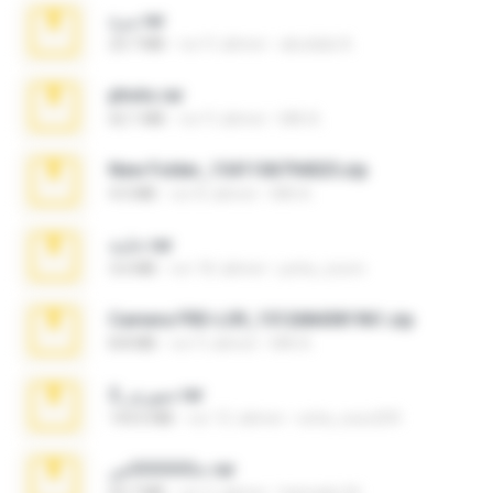
مزة.rar
23.7 MB
vor 9 Jahren
abodiab A.
photo.rar
62.1 MB
vor 9 Jahren
MA A.
New Folder_1541106794025.zip
4.5 MB
vor 8 Jahren
MA A.
خاينة.rar
3.6 MB
vor 18 Jahren
poha_zoom
Camera FRD-L09_1512684381961.zip
8.8 MB
vor 9 Jahren
MA A.
صورى_2.rar
143.6 MB
vor 15 Jahren
soha_soso209
خاااااااااااااااص.rar