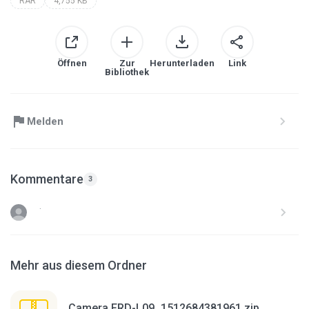
RAR
4,755 KB
Öffnen
Zur
Herunterladen
Link
Bibliothek
Melden
Kommentare
3
.
Mehr aus diesem Ordner
Camera FRD-L09_1512684381961.zip