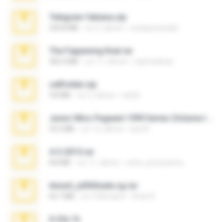
Telegram fabiana.zip
244.8 MB
vor 4 Jahren
yrangravanatal
The Fappening final.rar
302.4 MB
vor 11 Jahren
raulmedinax
cellfolder.zip
9.8 MB
vor 3 Jahren
ela26
Junior Miss Pageant 1999 Series (Volume I Part I NC 6).7z
53.5 MB
vor 12 Jahren
luis M.
4-5-2015.rar
8.8 MB
vor 11 Jahren
extra_precautions
Anna4_yd3t0nada.sg.rar
60.7 MB
vor 5 Monaten
Rodri R.
X-23x.7z