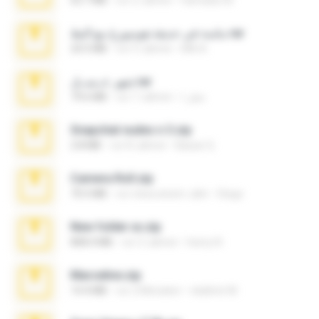
63.7 MB
vor 2 Jahren
hamada.3d
ماسة في حديقة هومبورغ مع البط.rar
24.5 MB
vor 9 Jahren
MA A.
شهر عــســل.rar
79.6 MB
vor 7 Jahren
عطر ا.
Snapchat nudes n 3.zip
2.8 MB
vor 8 Jahren
Baixar Q.
Camera Roll.zip
70.5 MB
vor etwa einem Jahr
Diego
New folder xx.zip
808.4 MB
vor 3 Jahren
henry N.
Marceline.zip
14.4 MB
vor 2 Monaten
vladimir M.