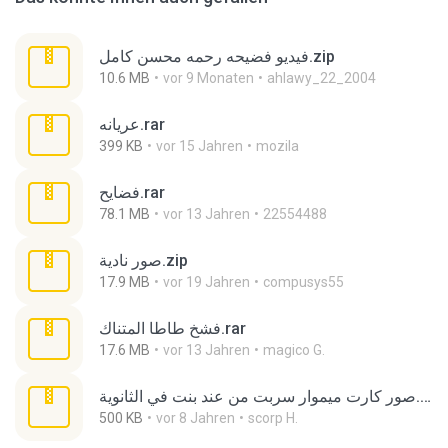
فيديو فضيحه رحمه محسن كامل.zip
10.6 MB
vor 9 Monaten
ahlawy_22_2004
عريانه.rar
399 KB
vor 15 Jahren
mozila
فضايح.rar
78.1 MB
vor 13 Jahren
22554488
صور نادية.zip
17.9 MB
vor 19 Jahren
compusys55
فشخ طاطا المتناك.rar
17.6 MB
vor 13 Jahren
magico G.
صور كارت ميموار سربت من عند بنت في الثانوية.rar
500 KB
vor 8 Jahren
scorp H.