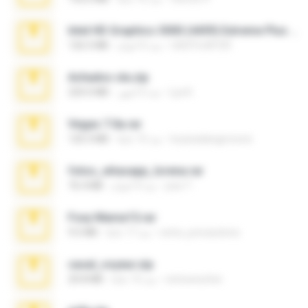
Intel HD Graphics 3000 (4459) Extreme Plus 2.0.zip
nIGHTmAYOR
منذ 6 أعوام
126.5 MB
Achados sla.zip
Lya K.
منذ 5 أشهر
220.0 MB
Vegas 7.0a.rar
boyisadangerzone
منذ 15 عامًا
120.3 MB
fotos_whasapp_lorena.rar
jose T.
منذ 4 أعوام
76.4 MB
Foxy Mama15.rar
extra_precautions
منذ 17 عامًا
9.5 MB
casal_voyeur.zip
netowescher
منذ 15 عامًا
20.8 MB