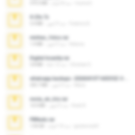
munna E.
منذ 8 أعوام
379.3 MB
X-23x.7z
Federico B.
منذ 9 أشهر
3.4 MB
minhas_fotos.rar
Rebeca
منذ 3 أشهر
1.4 MB
Digital Insanity.rar
Christian D.
منذ 12 عامًا
3.8 MB
whatsapp backups -20260410T160335Z-3-001.zip
Maria
منذ 4 أشهر
335.7 MB
novia_en_trio.rar
Rodri R.
منذ 5 أشهر
14.9 MB
PBNuds.rar
gustavocs64
منذ 10 أعوام
1.04 GB