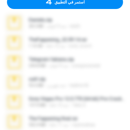
استمر في التطبيق
Daniela.zip
ela26
منذ 3 أعوام
28.2 MB
TheFappening_22.09.14.rar
erick_lover4
منذ 12 عامًا
1.16 GB
Telegram fabiana.zip
yrangravanatal
منذ 4 أعوام
244.8 MB
ouh!.zip
vladimir M.
منذ شهرين
95.6 MB
Sony Vegas Pro 12.0.770 (64-bit) Pre-Cracked.zip
Tales S.
منذ 12 عامًا
137.0 MB
The Fappening final.rar
raulmedinax
منذ 11 عامًا
302.4 MB