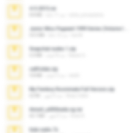
4-5-2015.rar
extra_precautions
منذ 11 عامًا
8.8 MB
Junior Miss Pageant 1999 Series (Volume I Part I NC 6).7z
luis M.
منذ 12 عامًا
53.5 MB
Snapchat nudes 1.zip
Baixar Q.
منذ 8 أعوام
6.0 MB
cellfolder.zip
ela26
منذ 3 أعوام
9.8 MB
My Femboy Roommate Full Version.zip
Beau Collier
منذ 5 أشهر
62 KB
Anna4_yd3t0nada.sg.rar
Rodri R.
منذ 5 أشهر
60.7 MB
hide vedio.7z