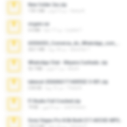
New folder 2xx.zip
henry N.
منذ 3 أعوام
178.1 MB
virgem.rar
Lucinei 7.
منذ 17 عامًا
4.4 MB
65536533_Conversa_do_WhatsApp_com_Meu_Esposo.zip
desomar T.
منذ 18 يومًا
262.1 MB
WhatsApp Chat - Mayara Cunhada .zip
Ana K.
منذ 7 أعوام
36.7 MB
takeout-20260621T160055Z-3-001.zip
Thata N.
منذ 15 يومًا
2.00 GB
Fl Studio Full Cracked.zip
Joel Powers
منذ 4 أشهر
79 KB
Sony Vegas Pro 8.0b Build 217-AVCHD-MPG-AC3 FIXED.7z
Steven P.
منذ 16 عامًا
192.6 MB