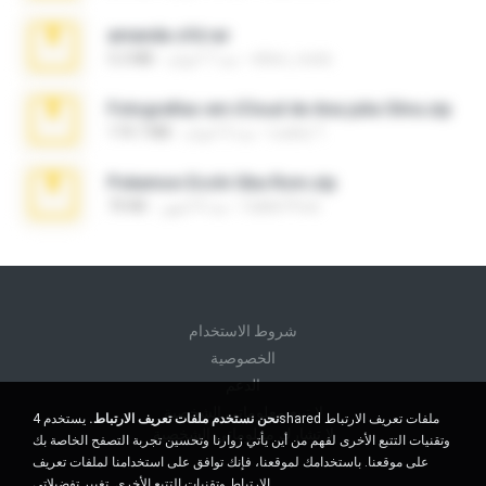
amanda sfd.rar
elton_roots
منذ 7 أعوام
5.2 MB
Fotografias em iCloud de Ana julia Silva.zip
Luany T.
منذ 3 أعوام
174.7 MB
Pokemon Ecchi Gba Rom.zip
Caleb Price
منذ 4 أشهر
70 KB
شروط الاستخدام
الخصوصية
الدعم
لا تبيع معلوماتي الشخصية
نحن نستخدم ملفات تعريف الارتباط.
يستخدم 4shared ملفات تعريف الارتباط
لا تشارك معلوماتي الشخصية
وتقنيات التتبع الأخرى لفهم من أين يأتي زوارنا وتحسين تجربة التصفح الخاصة بك
على موقعنا. باستخدامك لموقعنا، فإنك توافق على استخدامنا لملفات تعريف
الارتباط وتقنيات التتبع الأخرى.
تغيير تفضيلاتي