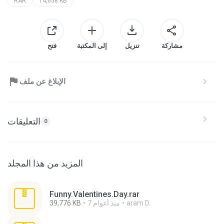
RAR
14,658 KB
مشاركة
تنزيل
إلى المكتبة
فتح
الإبلاغ عن ملف
التعليقات
0
المزيد من هذا المجلد
Funny.Valentines.Day.rar
aram D.
7 منذ أعوام
39,776 KB