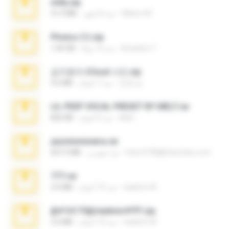
milly.zip
Milene M.
منذ 6 أشهر
31.0 MB
Photos (1).zip
Anacleto T.
منذ 16 يومًا
1.60 GB
김지윤의 iCloud 사진.zip
성경 김.
منذ 7 أعوام
9.6 MB
LIL PEEP VOCAL PRESET BY MELT.rar
Melt ..
منذ 4 أعوام
826 KB
yasminmineira.rar
letiro5708@fanchatu.com
منذ شهرين
647.5 MB
777.rar
vladimir M.
منذ 10 أعوام
2.0 MB
@#16173@vladimir#!!!!!!.zip
vladimir M.
منذ 10 أعوام
2.6 MB