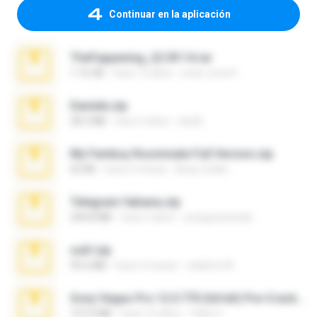
Continuar en la aplicación
TheFappening_22.09.14.rar
1.16 GB
hace 12 años
erick_lover4
Daniela.zip
28.2 MB
hace 3 años
ela26
My Femboy Roommate Full Version.zip
62 KB
hace 5 meses
Beau Collier
Telegram fabiana.zip
244.8 MB
hace 4 años
yrangravanatal
ouh!.zip
95.6 MB
hace 2 meses
vladimir M.
Sony Vegas Pro 12.0.770 (64-bit) Pre-Cracked.zip
137.0 MB
hace 12 años
Tales S.