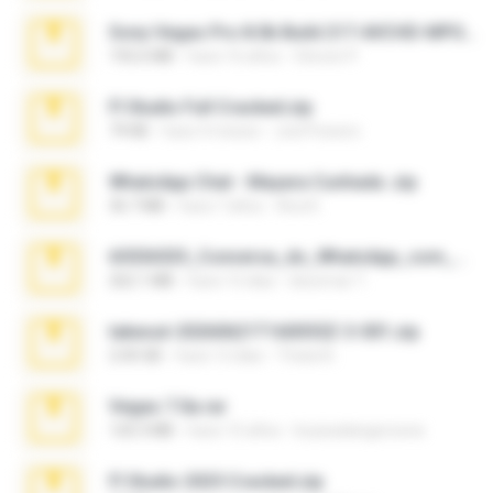
Sony Vegas Pro 8.0b Build 217-AVCHD-MPG-AC3 FIXED.7z
192.6 MB
hace 16 años
Steven P.
Fl Studio Full Cracked.zip
79 KB
hace 4 meses
Joel Powers
WhatsApp Chat - Mayara Cunhada .zip
36.7 MB
hace 7 años
Ana K.
65536533_Conversa_do_WhatsApp_com_Meu_Esposo.zip
262.1 MB
hace 15 días
desomar T.
takeout-20260621T160055Z-3-001.zip
2.00 GB
hace 12 días
Thata N.
Vegas 7.0a.rar
120.3 MB
hace 15 años
boyisadangerzone
Fl Studio 2025 Cracked.zip