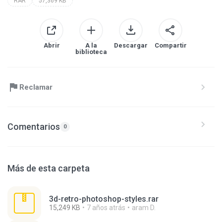
RAR
57,369 KB
Abrir
A la
Descargar
Compartir
biblioteca
Reclamar
Comentarios
0
Más de esta carpeta
3d-retro-photoshop-styles.rar
15,249 KB
7 años atrás
aram D.