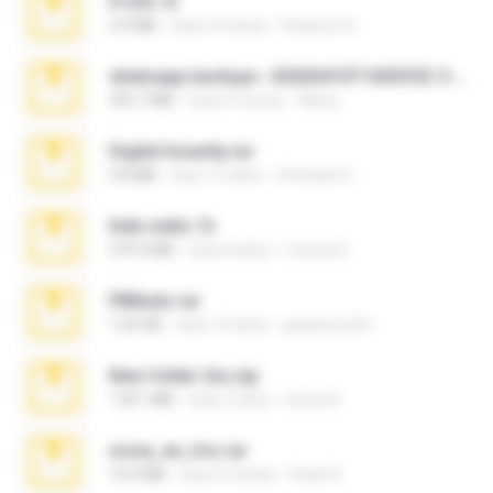
X-23x.7z
3.4 MB
hace 9 meses
Federico B.
whatsapp backups -20260410T160335Z-3-001.zip
335.7 MB
hace 4 meses
Maria
Digital Insanity.rar
3.8 MB
hace 12 años
Christian D.
hide vedio.7z
379.3 MB
hace 8 años
munna E.
PBNuds.rar
1.04 GB
hace 10 años
gustavocs64
New folder 2xx.zip
178.1 MB
hace 3 años
henry N.
novia_en_trio.rar
14.9 MB
hace 5 meses
Rodri R.