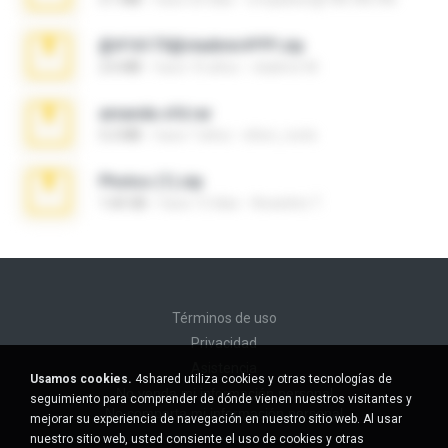
@#16173@vladimir#!!!!!!.zip
2.6 MB
hace 10 años
vladimir M.
amanda sfd.rar
5.2 MB
hace 7 años
elton_roots
Photos (1).zip
1.60 GB
hace 13 días
Anacleto T.
Términos de uso
Privacidad
Asistencia
Usamos cookies.
4shared utiliza cookies y otras tecnologías de
No venda mi información personal
seguimiento para comprender de dónde vienen nuestros visitantes y
No comparta mi información personal
mejorar su experiencia de navegación en nuestro sitio web. Al usar
nuestro sitio web, usted consiente el uso de cookies y otras