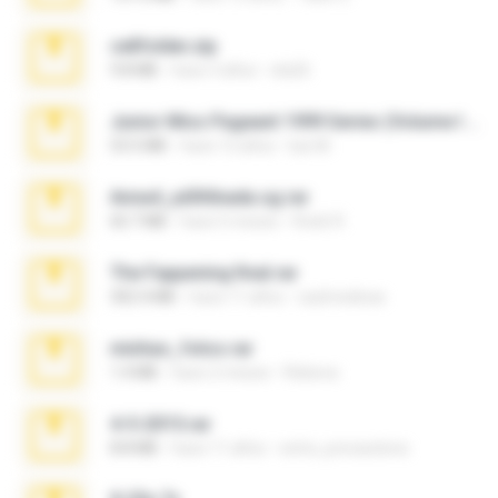
cellfolder.zip
9.8 MB
hace 3 años
ela26
Junior Miss Pageant 1999 Series (Volume I Part I NC 6).7z
53.5 MB
hace 12 años
luis M.
Anna4_yd3t0nada.sg.rar
60.7 MB
hace 5 meses
Rodri R.
The Fappening final.rar
302.4 MB
hace 11 años
raulmedinax
minhas_fotos.rar
1.4 MB
hace 2 meses
Rebeca
4-5-2015.rar
8.8 MB
hace 11 años
extra_precautions