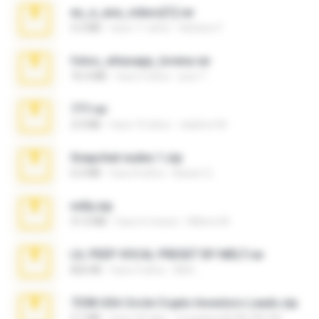
eu_e_ana_videos[1].rar
5.5 MB
hace 11 años
Adriano F.
fotos_whasapp_lorena.rar
76.4 MB
hace 4 años
jose T.
777.rar
2.0 MB
hace 10 años
vladimir M.
Snapchat nudes 1.zip
6.0 MB
hace 8 años
Baixar Q.
milly.zip
31.0 MB
hace 6 meses
Milene M.
LIL PEEP VOCAL PRESET BY MELT.rar
826 KB
hace 4 años
Melt ..
7258 USA Circle Crypto Investors Leads.zip
3.1 MB
hace 20 días
cmqadeer@786786786