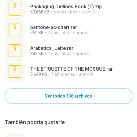
Packaging Dielines Book (1).zip
53,668 KB
6 años atrás
aram D.
pantone-pc-chart.rar
552 KB
7 años atrás
aram D.
Arabetics_Latte.rar
883 KB
7 años atrás
aram D.
THE ETIQUETTE OF THE MOSQUE.rar
3,649 KB
7 años atrás
aram D.
Ver todos 338 archivos
También podría gustarle