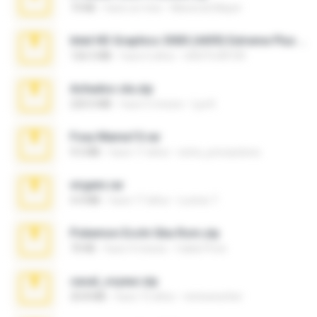
73 KB
hace un mes
Maverick Mayer
Intel HD Graphics 3000 (4459) Extreme Plus 2.0.zip
126.5 MB
hace 6 años
nIGHTmAYOR
Achados sla.zip
220.0 MB
hace 5 meses
Lya K.
Foxy Mama15.rar
9.5 MB
hace 17 años
extra_precautions
virgem.rar
4.4 MB
hace 17 años
Lucinei 7.
Pokemon Ecchi Gba Rom.zip
70 KB
hace 4 meses
Caleb Price
casal_voyeur.zip
20.8 MB
hace 15 años
netowescher