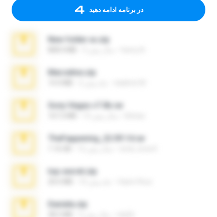
در برنامه ادامه دهید
New folder xx.zip
henry N.
3 سال پیش
808.4 MB
Marceline.zip
vladimir M.
2 ماه پیش
14.4 MB
Sony Vegas v7.0b.rar
khinao
15 سال پیش
167.2 MB
TheFappening_22.09.14.rar
erick_lover4
12 سال پیش
1.16 GB
top secret.zip
Vasni Vhuo
10 ماه پیش
20.6 MB
Daniela.zip
ela26
3 سال پیش
28.2 MB