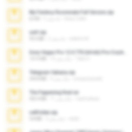
My Femboy Roommate Full Version.zip
Beau Collier
5 ماه پیش
62 KB
ouh!.zip
vladimir M.
2 ماه پیش
95.6 MB
Sony Vegas Pro 12.0.770 (64-bit) Pre-Cracked.zip
Tales S.
12 سال پیش
137.0 MB
Telegram fabiana.zip
yrangravanatal
4 سال پیش
244.8 MB
The Fappening final.rar
raulmedinax
11 سال پیش
302.4 MB
cellfolder.zip
ela26
3 سال پیش
9.8 MB