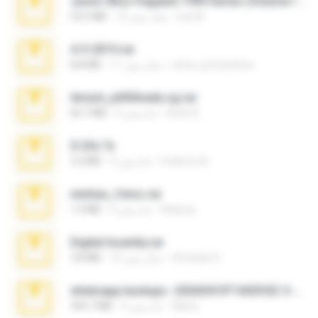
Junior Miss Pageant 1999 Series (Volume I Part I NC 6).7z
luis M.
12 سال پیش
53.5 MB
4-5-2015.rar
extra_precautions
11 سال پیش
8.8 MB
Anna4_yd3t0nada.sg.rar
Rodri R.
5 ماه پیش
60.7 MB
X-23x.7z
Federico B.
9 ماه پیش
3.4 MB
minhas_fotos.rar
Rebeca
3 ماه پیش
1.4 MB
Digital Insanity.rar
Christian D.
12 سال پیش
3.8 MB
whatsapp backups -20260410T160335Z-3-001.zip
Maria
4 ماه پیش
335.7 MB