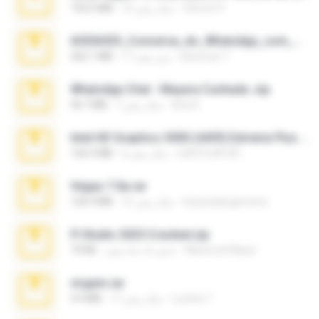
Steven P.
16 سال پیش
192.6 MB
65536533_Conversa_do_WhatsApp_com_Meu_Esposo.zip
desomar T.
17 روز پیش
262.1 MB
WhatsApp Chat - Mayara Cunhada .zip
Ana K.
7 سال پیش
36.7 MB
Intel HD Graphics 3000 (4459) Extreme Plus 2.0.zip
nIGHTmAYOR
6 سال پیش
126.5 MB
Vegas 7.0a.rar
boyisadangerzone
15 سال پیش
120.3 MB
Fl Studio 2025 Cracked.zip
Maverick Mayer
حدود یک ماه پیش
73 KB
virgem.rar
Lucinei 7.
17 سال پیش
4.4 MB