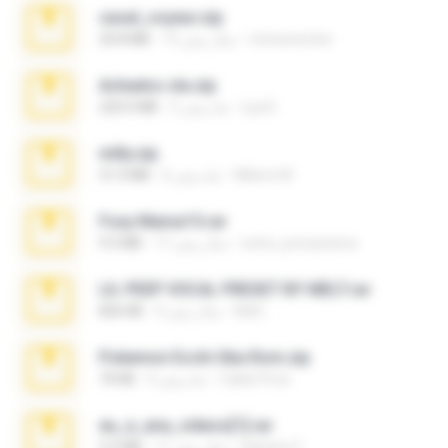
casal_voyeur.zip
netowescher
15 سال پیش
20.8 MB
Achados sla.zip
Lya K.
5 ماه پیش
220.0 MB
milly.zip
Milene M.
6 ماه پیش
31.0 MB
Foxy Mama15.rar
extra_precautions
17 سال پیش
9.5 MB
LIL PEEP VOCAL PRESET BY MELT.rar
Melt ..
4 سال پیش
826 KB
Pokemon Ecchi Gba Rom.zip
Caleb Price
4 ماه پیش
70 KB
eu_e_ana_videos[1].rar
Adriano F.
11 سال پیش
5.5 MB