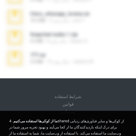
fotos_whasapp_lorena.rar
jose T.
4 سال پیش
76.4 MB
Snapchat nudes 1.zip
Baixar Q.
8 سال پیش
6.0 MB
777.rar
vladimir M.
10 سال پیش
2.0 MB
شرايط استفاده
قوانين
پشتیبانی
اطلاعات شخصی من را نفروشید
ما از کوکی‌ها استفاده می‌کنیم.
4shared از کوکی‌ها و سایر فناوری‌های ردیابی
اطلاعات شخصی من را به اشتراک نگذارید
برای درک اینکه بازدیدکنندگان ما از کجا می‌آیند و بهبود تجربه مرور شما در
وب‌سایت ما استفاده می‌کند. با استفاده از وب‌سایت ما، شما به استفاده ما از