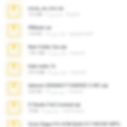
novia_en_trio.rar
Rodri R.
5 ماه پیش
14.9 MB
PBNuds.rar
gustavocs64
10 سال پیش
1.04 GB
New folder 2xx.zip
henry N.
3 سال پیش
178.1 MB
hide vedio.7z
munna E.
8 سال پیش
379.3 MB
takeout-20260621T160055Z-3-001.zip
Thata N.
14 روز پیش
2.00 GB
Fl Studio Full Cracked.zip
Joel Powers
4 ماه پیش
79 KB
Sony Vegas Pro 8.0b Build 217-AVCHD-MPG-AC3 FIXED.7z