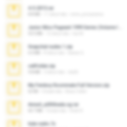
4-5-2015.rar
8.8 MB
11 tahun lalu
extra_precautions
Junior Miss Pageant 1999 Series (Volume I Part I NC 6).7z
53.5 MB
12 tahun lalu
luis M.
Snapchat nudes 1.zip
6.0 MB
8 tahun lalu
Baixar Q.
cellfolder.zip
9.8 MB
3 tahun lalu
ela26
My Femboy Roommate Full Version.zip
62 KB
5 bulan lalu
Beau Collier
Anna4_yd3t0nada.sg.rar
60.7 MB
5 bulan lalu
Rodri R.
hide vedio.7z