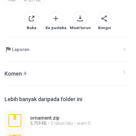
RAR
47,627 KB
Buka
Ke pustaka
Muat turun
Kongsi
Laporan
Komen
0
Lebih banyak daripada folder ini
ornament.zip
3,759 KB
5 tahun lalu
aram D.