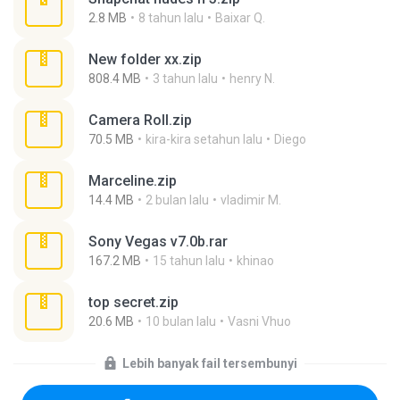
2.8 MB
8 tahun lalu
Baixar Q.
New folder xx.zip
808.4 MB
3 tahun lalu
henry N.
Camera Roll.zip
70.5 MB
kira-kira setahun lalu
Diego
Marceline.zip
14.4 MB
2 bulan lalu
vladimir M.
Sony Vegas v7.0b.rar
167.2 MB
15 tahun lalu
khinao
top secret.zip
20.6 MB
10 bulan lalu
Vasni Vhuo
Lebih banyak fail tersembunyi