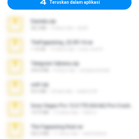
Teruskan dalam aplikasi
Daniela.zip
28.2 MB
3 tahun lalu
ela26
TheFappening_22.09.14.rar
1.16 GB
12 tahun lalu
erick_lover4
Telegram fabiana.zip
244.8 MB
4 tahun lalu
yrangravanatal
ouh!.zip
95.6 MB
2 bulan lalu
vladimir M.
Sony Vegas Pro 12.0.770 (64-bit) Pre-Cracked.zip
137.0 MB
12 tahun lalu
Tales S.
The Fappening final.rar
302.4 MB
11 tahun lalu
raulmedinax