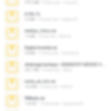
379.3 MB
8 tahun lalu
munna E.
X-23x.7z
3.4 MB
10 bulan lalu
Federico B.
minhas_fotos.rar
1.4 MB
3 bulan lalu
Rebeca
Digital Insanity.rar
3.8 MB
12 tahun lalu
Christian D.
whatsapp backups -20260410T160335Z-3-001.zip
335.7 MB
4 bulan lalu
Maria
novia_en_trio.rar
14.9 MB
5 bulan lalu
Rodri R.
PBNuds.rar
1.04 GB
10 tahun lalu
gustavocs64