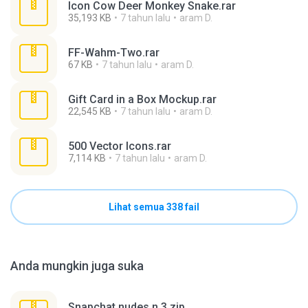
Icon Cow Deer Monkey Snake.rar
35,193 KB
7 tahun lalu
aram D.
FF-Wahm-Two.rar
67 KB
7 tahun lalu
aram D.
Gift Card in a Box Mockup.rar
22,545 KB
7 tahun lalu
aram D.
500 Vector Icons.rar
7,114 KB
7 tahun lalu
aram D.
Lihat semua 338 fail
Anda mungkin juga suka
Snapchat nudes n 3.zip