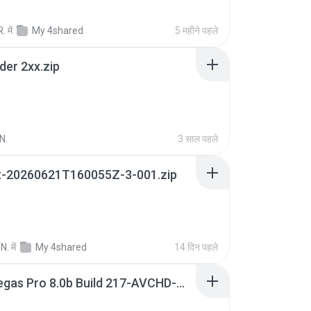
R.
में
My 4shared
5 महीने पहले
der 2xx.zip
N.
3 साल पहले
t-20260621T160055Z-3-001.zip
N.
में
My 4shared
14 दिन पहले
Sony Vegas Pro 8.0b Build 217-AVCHD-MPG-AC3 FIXED.7z