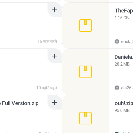
TheFap
1.16 GB
15 साल पहले
erick_
Daniela
28.2 MB
10 महीने पहले
ela26
ull Version.zip
ouh!.zi
95.6 MB