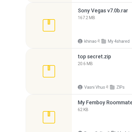
Sony Vegas v7.0b.rar
167.2 MB
khinao
में
My 4shared
top secret.zip
20.6 MB
Vasni Vhuo
में
ZIPs
My Femboy Roommate F
62 KB