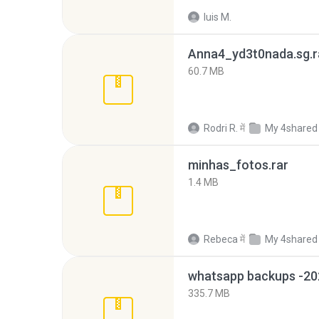
luis M.
Anna4_yd3t0nada.sg.r
60.7 MB
Rodri R.
में
My 4shared
minhas_fotos.rar
1.4 MB
Rebeca
में
My 4shared
335.7 MB