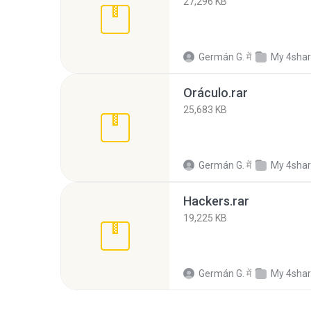
27,296 KB
Germán G.
में
My 4sha
Oráculo.rar
25,683 KB
Germán G.
में
My 4sha
Hackers.rar
19,225 KB
Germán G.
में
My 4sha