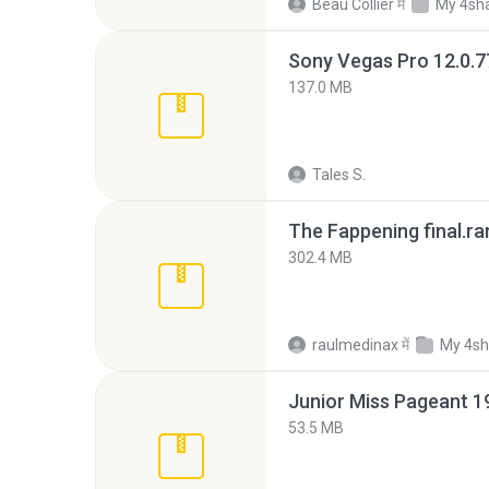
Beau Collier
में
My 4sh
137.0 MB
Tales S.
The Fappening final.ra
302.4 MB
raulmedinax
में
My 4sh
53.5 MB