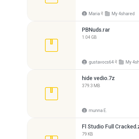
Maria
में
My 4shared
PBNuds.rar
1.04 GB
gustavocs64
में
My 4s
hide vedio.7z
379.3 MB
munna E.
Fl Studio Full Cracked.
79 KB