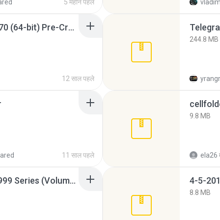
ared
5 महीने पहले
vladim
Sony Vegas Pro 12.0.770 (64-bit) Pre-Cracked.zip
Telegra
244.8 MB
12 साल पहले
yrang
r
cellfold
9.8 MB
ared
11 साल पहले
ela26
Junior Miss Pageant 1999 Series (Volume I Part I NC 6).7z
4-5-201
8.8 MB