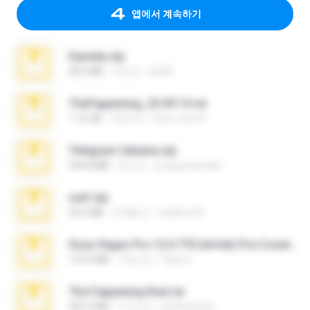
앱에서 계속하기
Daniela.zip
28.2 MB
3년 전
ela26
TheFappening_22.09.14.rar
1.16 GB
12년 전
erick_lover4
Telegram fabiana.zip
244.8 MB
4년 전
yrangravanatal
ouh!.zip
95.6 MB
2개월 전
vladimir M.
Sony Vegas Pro 12.0.770 (64-bit) Pre-Cracked.zip
137.0 MB
12년 전
Tales S.
The Fappening final.rar
302.4 MB
11년 전
raulmedinax