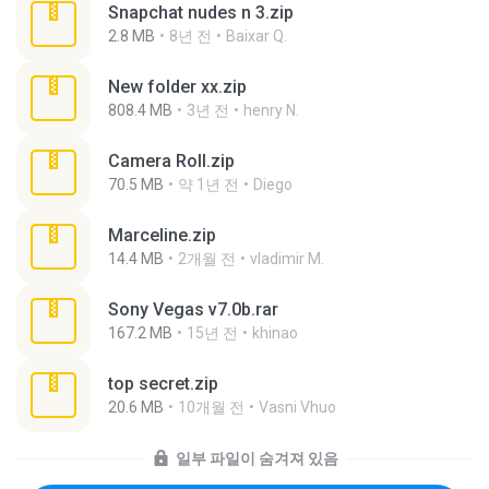
Snapchat nudes n 3.zip
2.8 MB
8년 전
Baixar Q.
New folder xx.zip
808.4 MB
3년 전
henry N.
Camera Roll.zip
70.5 MB
약 1년 전
Diego
Marceline.zip
14.4 MB
2개월 전
vladimir M.
Sony Vegas v7.0b.rar
167.2 MB
15년 전
khinao
top secret.zip
20.6 MB
10개월 전
Vasni Vhuo
일부 파일이 숨겨져 있음