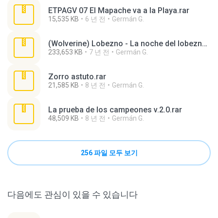
ETPAGV 07 El Mapache va a la Playa.rar
15,535 KB
6 년 전
Germán G.
(Wolverine) Lobezno - La noche del lobezno.rar
233,653 KB
7 년 전
Germán G.
Zorro astuto.rar
21,585 KB
8 년 전
Germán G.
La prueba de los campeones v.2.0.rar
48,509 KB
8 년 전
Germán G.
256 파일 모두 보기
다음에도 관심이 있을 수 있습니다