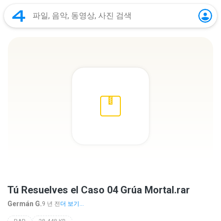
Tú Resuelves el Caso 04 Grúa Mortal.rar
Germán G.
9 년 전
더 보기...