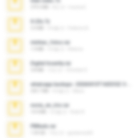
hide vedio.7z
379.3 MB
8년 전
munna E.
X-23x.7z
3.4 MB
9개월 전
Federico B.
minhas_fotos.rar
1.4 MB
3개월 전
Rebeca
Digital Insanity.rar
3.8 MB
12년 전
Christian D.
whatsapp backups -20260410T160335Z-3-001.zip
335.7 MB
4개월 전
Maria
novia_en_trio.rar
14.9 MB
5개월 전
Rodri R.
PBNuds.rar
1.04 GB
10년 전
gustavocs64