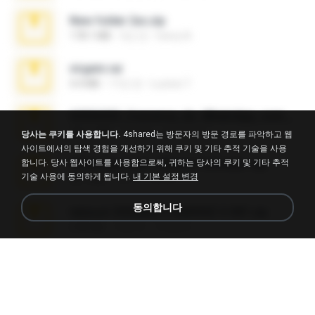
New folder 2xx.zip
178.1 MB
3년 전
henry N.
virgem.rar
4.4 MB
17년 전
Lucinei 7.
65536533_Conversa_do_WhatsApp_com_Meu_Esposo.zip
262.1 MB
18일 전
desomar T.
당사는 쿠키를 사용합니다.
4shared는 방문자의 방문 경로를 파악하고 웹
사이트에서의 탐색 경험을 개선하기 위해 쿠키 및 기타 추적 기술을 사용
합니다. 당사 웹사이트를 사용함으로써, 귀하는 당사의 쿠키 및 기타 추적
WhatsApp Chat - Mayara Cunhada .zip
기술 사용에 동의하게 됩니다.
내 기본 설정 변경
36.7 MB
7년 전
Ana K.
동의합니다
takeout-20260621T160055Z-3-001.zip
2.00 GB
15일 전
Thata N.
Fl Studio Full Cracked.zip
79 KB
4개월 전
Joel Powers
Sony Vegas Pro 8.0b Build 217-AVCHD-MPG-AC3 FIXED.7z