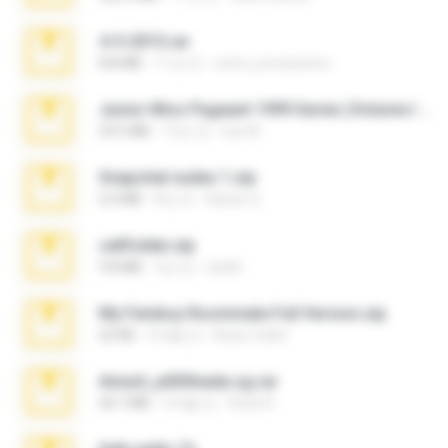
4-5-2015.rar
8.8 MB
11년 전
extra_precautions
Junior Miss Pageant 1999 Series (Volume I Part I NC 6).7z
53.5 MB
12년 전
luis M.
Snapchat nudes 1.zip
6.0 MB
8년 전
Baixar Q.
cellfolder.zip
9.8 MB
3년 전
ela26
My Femboy Roommate Full Version.zip
62 KB
5개월 전
Beau Collier
Anna4_yd3t0nada.sg.rar
60.7 MB
5개월 전
Rodri R.