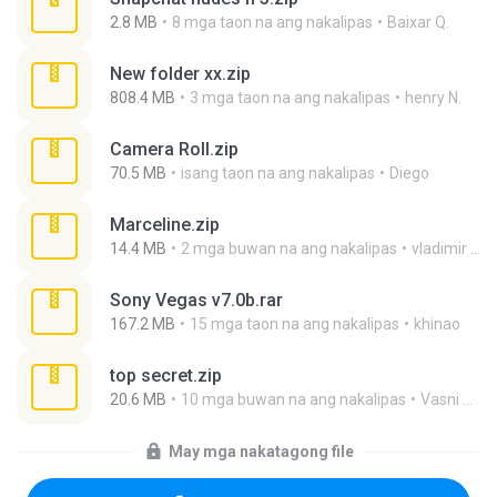
2.8 MB
8 mga taon na ang nakalipas
Baixar Q.
New folder xx.zip
808.4 MB
3 mga taon na ang nakalipas
henry N.
Camera Roll.zip
70.5 MB
isang taon na ang nakalipas
Diego
Marceline.zip
14.4 MB
2 mga buwan na ang nakalipas
vladimir M.
Sony Vegas v7.0b.rar
167.2 MB
15 mga taon na ang nakalipas
khinao
top secret.zip
20.6 MB
10 mga buwan na ang nakalipas
Vasni Vhuo
May mga nakatagong file