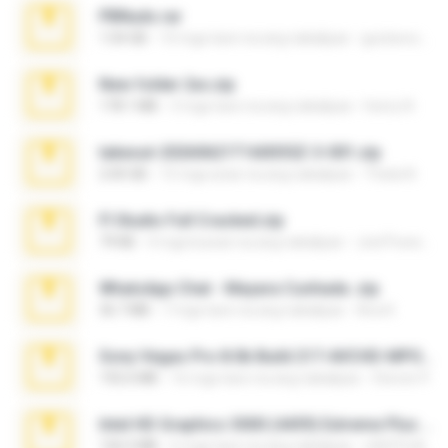
PBNuds.rar
1.04 GB
10 mga taon na ang nakalipas
gustavocs64
New folder 2xx.zip
178.1 MB
3 mga taon na ang nakalipas
henry N.
takeout-20260621T160055Z-3-001.zip
2.00 GB
15 mga araw na ang nakalipas
Thata N.
Fl Studio Full Cracked.zip
79 KB
4 mga buwan na ang nakalipas
Joel Powers
WhatsApp Chat - Mayara Cunhada .zip
36.7 MB
7 mga taon na ang nakalipas
Ana K.
Sony Vegas Pro 8.0b Build 217-AVCHD-MPG-AC3 FIXED.7z
192.6 MB
16 mga taon na ang nakalipas
Steven P.
Intel HD Graphics 3000 (4459) Extreme Plus 2.0.zip
126.5 MB
6 mga taon na ang nakalipas
nIGHTmAYOR