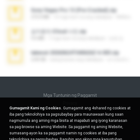
Sony Vegas Pro 13 (Pre-Cracked).zip
272.0 MB
10 mga taon na ang nakalipas
Mellicent D.
김지윤의 iCloud 사진.zip
9.6 MB
7 mga taon na ang nakalipas
성경 김.
takeout-20260624T040626Z-6-003.zip
2.00 GB
isang buwan ang nakalipas
อรรถพงษ์ บ.
Mga Tuntunin ng Paggamit
Privacy
Gumagamit Kami ng Cookies.
Gumagamit ang 4shared ng cookies at
Suporta
iba pang teknolohiya sa pagsubaybay para maunawaan kung saan
Huwag ibenta ang aking personal na impormasyon
nagmumula ang aming mga bisita at mapabuti ang iyong karanasan
Huwag ibahagi ang aking personal na impormasyon
sa pag-browse sa aming Website. Sa paggamit ng aming Website,
sumasang-ayon ka sa paggamit namin ng cookies at iba pang
teknolohiya sa pagsubaybay.
Baguhin ang aking mga kagustuhan