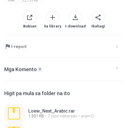
RAR
22,153 KB
Buksan
Sa library
I-download
Ibahagi
I-report
Mga Komento
0
Higit pa mula sa folder na ito
Loew_Next_Arabic.rar
1,901 KB
7 taon nakaraan
aram D.