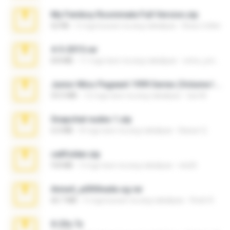
My Femboy Roommate Full Version.zip
62 KB
5 mga buwan na ang nakalipas
Beau Collier
4-5-2015.rar
8.8 MB
11 mga taon na ang nakalipas
extra_precautions
Junior Miss Pageant 1999 Series (Volume I Part I NC 6).7z
53.5 MB
12 mga taon na ang nakalipas
luis M.
Snapchat nudes 1.zip
6.0 MB
8 mga taon na ang nakalipas
Baixar Q.
cellfolder.zip
9.8 MB
3 mga taon na ang nakalipas
ela26
Anna4_yd3t0nada.sg.rar
60.7 MB
5 mga buwan na ang nakalipas
Rodri R.
X-23x.7z