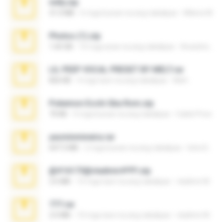
milly.zip
31.0 MB
6 mga buwan na ang nakalipas
Milene M.
Photos (1).zip
1.60 GB
16 mga araw na ang nakalipas
Anacleto T.
LIL PEEP VOCAL PRESET BY MELT.rar
826 KB
4 mga taon na ang nakalipas
Melt ..
Pokemon Ecchi Gba Rom.zip
70 KB
4 mga buwan na ang nakalipas
Caleb Price
yasminmineira.rar
647.5 MB
2 mga buwan na ang nakalipas
letiro5708@fanchatu.com
@#16173@vladimir#!!!!!!.zip
2.6 MB
10 mga taon na ang nakalipas
vladimir M.
777.rar
2.0 MB
10 mga taon na ang nakalipas
vladimir M.