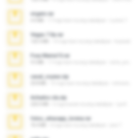
virgem.rar
4.4 MB
17 mga taon na ang nakalipas
Lucinei 7.
Vegas 7.0a.rar
120.3 MB
15 mga taon na ang nakalipas
boyisadangerzone
Foxy Mama15.rar
9.5 MB
17 mga taon na ang nakalipas
extra_precautions
casal_voyeur.zip
20.8 MB
15 mga taon na ang nakalipas
netowescher
Achados sla.zip
220.0 MB
5 mga buwan na ang nakalipas
Lya K.
fotos_whasapp_lorena.rar
76.4 MB
4 mga taon na ang nakalipas
jose T.