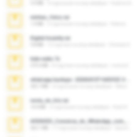
3.4 MB
9 mga buwan na ang nakalipas
Federico B.
minhas_fotos.rar
1.4 MB
3 mga buwan na ang nakalipas
Rebeca
Digital Insanity.rar
3.8 MB
12 mga taon na ang nakalipas
Christian D.
hide vedio.7z
379.3 MB
8 mga taon na ang nakalipas
munna E.
whatsapp backups -20260410T160335Z-3-001.zip
335.7 MB
4 mga buwan na ang nakalipas
Maria
novia_en_trio.rar
14.9 MB
5 mga buwan na ang nakalipas
Rodri R.
65536533_Conversa_do_WhatsApp_com_Meu_Esposo.zip
262.1 MB
17 mga araw na ang nakalipas
desomar T.