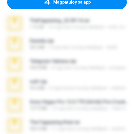
Magpatuloy sa app
TheFappening_22.09.14.rar
1.16 GB
12 mga taon na ang nakalipas
erick_lover4
Daniela.zip
28.2 MB
3 mga taon na ang nakalipas
ela26
Telegram fabiana.zip
244.8 MB
4 mga taon na ang nakalipas
yrangravanatal
ouh!.zip
95.6 MB
2 mga buwan na ang nakalipas
vladimir M.
Sony Vegas Pro 12.0.770 (64-bit) Pre-Cracked.zip
137.0 MB
12 mga taon na ang nakalipas
Tales S.
The Fappening final.rar
302.4 MB
11 mga taon na ang nakalipas
raulmedinax