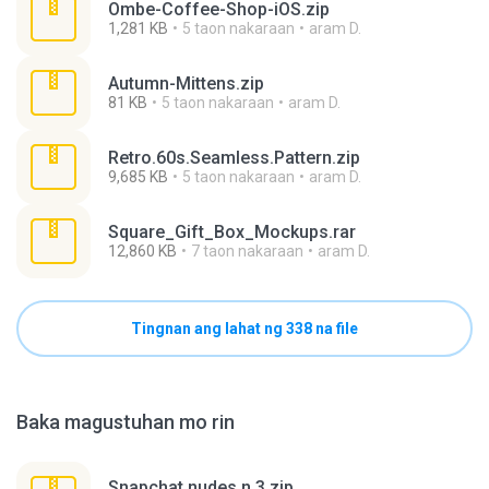
Ombe-Coffee-Shop-iOS.zip
1,281 KB
5 taon nakaraan
aram D.
Autumn-Mittens.zip
81 KB
5 taon nakaraan
aram D.
Retro.60s.Seamless.Pattern.zip
9,685 KB
5 taon nakaraan
aram D.
Square_Gift_Box_Mockups.rar
12,860 KB
7 taon nakaraan
aram D.
Tingnan ang lahat ng 338 na file
Baka magustuhan mo rin
Snapchat nudes n 3.zip