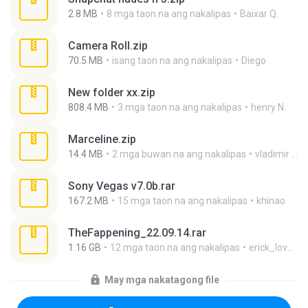
2.8 MB
8 mga taon na ang nakalipas
Baixar Q.
Camera Roll.zip
70.5 MB
isang taon na ang nakalipas
Diego
New folder xx.zip
808.4 MB
3 mga taon na ang nakalipas
henry N.
Marceline.zip
14.4 MB
2 mga buwan na ang nakalipas
vladimir M.
Sony Vegas v7.0b.rar
167.2 MB
15 mga taon na ang nakalipas
khinao
TheFappening_22.09.14.rar
1.16 GB
12 mga taon na ang nakalipas
erick_lover4
May mga nakatagong file