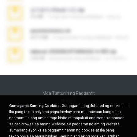
김지윤의 iCloud 사진.zip
9.6 MB
7 mga taon na ang nakalipas
성경 김.
yasminmineira.rar
647.5 MB
2 mga buwan na ang nakalipas
letiro5708@fanchatu.com
takeout-20260624T040626Z-6-003.zip
2.00 GB
isang buwan ang nakalipas
อรรถพงษ์ บ.
Mga Tuntunin ng Paggamit
Privacy
Gumagamit Kami ng Cookies.
Gumagamit ang 4shared ng cookies at
Suporta
iba pang teknolohiya sa pagsubaybay para maunawaan kung saan
Huwag ibenta ang aking personal na impormasyon
nagmumula ang aming mga bisita at mapabuti ang iyong karanasan
Huwag ibahagi ang aking personal na impormasyon
sa pag-browse sa aming Website. Sa paggamit ng aming Website,
sumasang-ayon ka sa paggamit namin ng cookies at iba pang
teknolohiya sa pagsubaybay.
Baguhin ang aking mga kagustuhan