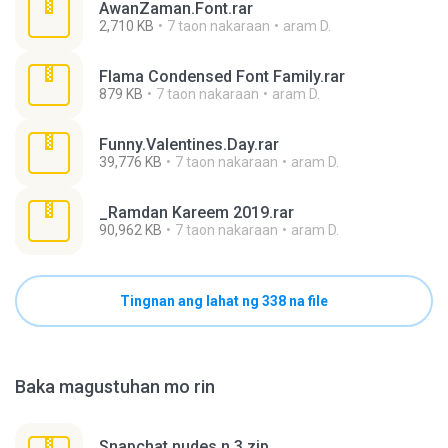
AwanZaman.Font.rar
2,710 KB
7 taon nakaraan
aram D.
Flama Condensed Font Family.rar
879 KB
7 taon nakaraan
aram D.
Funny.Valentines.Day.rar
39,776 KB
7 taon nakaraan
aram D.
_Ramdan Kareem 2019.rar
90,962 KB
7 taon nakaraan
aram D.
Tingnan ang lahat ng 338 na file
Baka magustuhan mo rin
Snapchat nudes n 3.zip