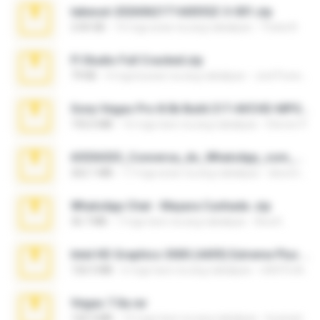
takeout-20260621T160055Z-3-001.zip
2.00 GB
14 mga araw na ang nakalipas
Thata N.
Fl Studio Full Cracked.zip
79 KB
4 mga buwan na ang nakalipas
Joel Powers
Sony Vegas Pro 8.0b Build 217-AVCHD-MPG-AC3 FIXED.7z
192.6 MB
16 mga taon na ang nakalipas
Steven P.
65536533_Conversa_do_WhatsApp_com_Meu_Esposo.zip
262.1 MB
17 mga araw na ang nakalipas
desomar T.
WhatsApp Chat - Mayara Cunhada .zip
36.7 MB
7 mga taon na ang nakalipas
Ana K.
Intel HD Graphics 3000 (4459) Extreme Plus 2.0.zip
126.5 MB
6 mga taon na ang nakalipas
nIGHTmAYOR
Vegas 7.0a.rar
120.3 MB
15 mga taon na ang nakalipas
boyisadangerzone