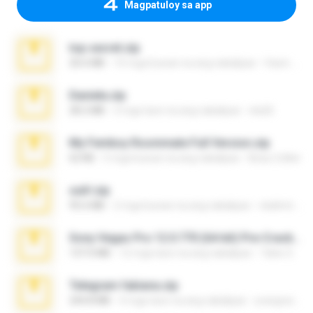
Magpatuloy sa app
top secret.zip
20.6 MB
10 mga buwan na ang nakalipas
Vasni Vhuo
Daniela.zip
28.2 MB
3 mga taon na ang nakalipas
ela26
My Femboy Roommate Full Version.zip
62 KB
5 mga buwan na ang nakalipas
Beau Collier
ouh!.zip
95.6 MB
2 mga buwan na ang nakalipas
vladimir M.
Sony Vegas Pro 12.0.770 (64-bit) Pre-Cracked.zip
137.0 MB
12 mga taon na ang nakalipas
Tales S.
Telegram fabiana.zip
244.8 MB
4 mga taon na ang nakalipas
yrangravanatal