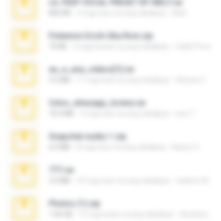
LIL PEEP VOCAL PRESET BY MELT.rar
826 KB
4 mga taon na ang nakalipas
Melt ..
Pokemon Ecchi Gba Rom.zip
70 KB
4 mga buwan na ang nakalipas
Caleb Price
eu_e_ana_videos[1].rar
5.5 MB
11 mga taon na ang nakalipas
Adriano F.
fotos_whasapp_lorena.rar
76.4 MB
4 mga taon na ang nakalipas
jose T.
Snapchat nudes 1.zip
6.0 MB
8 mga taon na ang nakalipas
Baixar Q.
777.rar
2.0 MB
10 mga taon na ang nakalipas
vladimir M.
Photos (1).zip
1.60 GB
15 mga araw na ang nakalipas
Anacleto T.