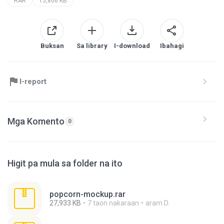
RAR
15,806 KB
Buksan
Sa library
I-download
Ibahagi
I-report
Mga Komento
0
Higit pa mula sa folder na ito
popcorn-mockup.rar
27,933 KB
7 taon nakaraan
aram D.