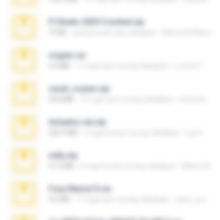
Fl Studio 2025 Cracked.zip
73 KB
isang buwan ang nakalipas
Maverick Mayer
virgem.rar
4.4 MB
17 mga taon na ang nakalipas
Lucinei 7.
casal_voyeur.zip
20.8 MB
15 mga taon na ang nakalipas
netowescher
Achados sla.zip
220.0 MB
5 mga buwan na ang nakalipas
Lya K.
milly.zip
31.0 MB
6 mga buwan na ang nakalipas
Milene M.
Foxy Mama15.rar
9.5 MB
17 mga taon na ang nakalipas
extra_precautions