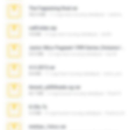
The Fappening final.rar
302.4 MB
11 mga taon na ang nakalipas
raulmedinax
cellfolder.zip
9.8 MB
3 mga taon na ang nakalipas
ela26
Junior Miss Pageant 1999 Series (Volume I Part I NC 6).7z
53.5 MB
12 mga taon na ang nakalipas
luis M.
4-5-2015.rar
8.8 MB
11 mga taon na ang nakalipas
extra_precautions
Anna4_yd3t0nada.sg.rar
60.7 MB
5 mga buwan na ang nakalipas
Rodri R.
X-23x.7z
3.4 MB
9 mga buwan na ang nakalipas
Federico B.
minhas_fotos.rar