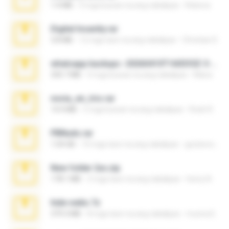
1.4 MB
3 mga buwan na ang nakalipas
Rebeca
Digital Insanity.rar
3.8 MB
12 mga taon na ang nakalipas
Christian D.
whatsapp backups -20260410T160335Z-3-001.zip
335.7 MB
4 mga buwan na ang nakalipas
Maria
novia_en_trio.rar
14.9 MB
5 mga buwan na ang nakalipas
Rodri R.
PBNuds.rar
1.04 GB
10 mga taon na ang nakalipas
gustavocs64
New folder 2xx.zip
178.1 MB
3 mga taon na ang nakalipas
henry N.
hide vedio.7z
379.3 MB
8 mga taon na ang nakalipas
munna E.