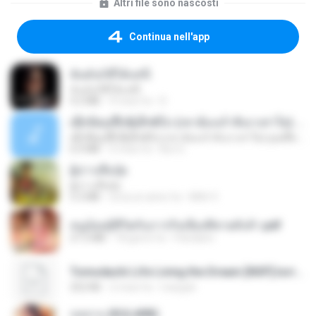
Altri file sono nascosti
Continua nell'app
ฉันมันก็ดีได้แค่นี้
ฉันมันก็ดีได้แค่นี้
4.2 MB
9 mesi fa
D
ເຊົາຮ້ອງເຖົ້າຊິເອົາທໍ່ໃດ (เซาฮ้องเถ้าสิเอาเท่าใด) ບຸນເກີດ ຫນູຫ່ວງ ft. ໂສພາ ຈຸນທະລາ
ເຊົາຮ້ອງເຖົ້າຊິເອົາທໍ່ໃດ (เซาฮ้องเถ้าสิเอาเท่าใด) ບຸນເກີດ ຫນູຫ່ວງ ft. ໂສພາ ຈຸນທະລາ
6.0 MB
2 mesi fa
But G.
ผู้บ่าวเสื้อปุ๋ย
ผู้บ่าวเสื้อปุ๋ย
5.2 MB
circa un anno fa
Mith 9.
หนูน้อยสู้ชีวิตกับภารกิจเลี้ยงพี่ชายทั้งห้า.pdf
27.2 MB
18 giorni fa
Pandarin
Tomodachi Life Living the Dream [NSP].torrent
252 KB
2 mesi fa
margob
กุหลาบ (KULARB)