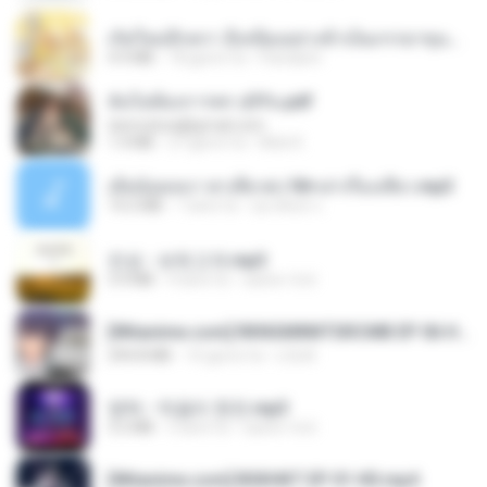
เกิดใหม่อีกครา อี๋เหนียงอย่างข้าเป็นภรรยาขุนนาง 1_ST.pdf
4.9 MB
18 giorni fa
Pandarin
ฉันไม่ต้องการพร สุจิรัน.pdf
tanmobza@gmail.com
1.4 MB
27 giorni fa
Mob K.
เมียน้อยเหงา พาเสียวค่ะ18+เล่าเรื่องเสียว.mp3
14.2 MB
7 anni fa
อมรพันธ์ จ.
진성 - 보릿고개.mp3
3.4 MB
4 anni fa
castor-trot
[Witanime.com] RKNGMNNTSRCMB EP 06 HD.mp4
294.8 MB
10 giorni fa
LOLKI
영탁 - 막걸리 한잔.mp3
3.2 MB
3 anni fa
castor-trot
[Witanime.com] BSKHKT EP 01 HD.mp4