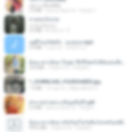
กุหลาบ (KULARB)
5.9 MB
circa un anno fa
Suwan J.
สายลมเจ็บปวด
สายลมเจ็บปวด
4.0 MB
8 mesi fa
D
อยู่ที่ไหนก็คิดถึง - เมนทอล.mp3
4.2 MB
2 anni fa
มันไม้สาย ม.
ย้อนเวลากลับมาในยุค 70 ชีวิตครั้งนี้ฉันขอเลือกเอง จบ.pdf
32.8 MB
18 giorni fa
Pandarin
1_DOWNLOAD_FOURSHARED.jpg
1.9 MB
12 mesi fa
Wtlprodthree A.
ฝ่าบาททรงพระเจริญหมื่นปี1.pdf
6.4 MB
circa un anno fa
Orasa K.
ย้อนเวลากลับมาเกิดใหม่ในวันสิ้นโลกพร้อมมิติส่วนตัว 1-443 [จบ] - 揍趴长颈鹿.pdf
499.6 MB
18 giorni fa
Pandarin