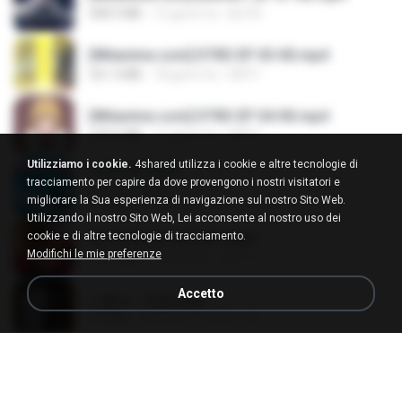
408.9 MB
15 giorni fa
BLITR
[Witanime.com] DTRD EP 03 HD.mp4
321.3 MB
18 giorni fa
DRTY
[Witanime.com] DTRD EP 04 HD.mp4
279.0 MB
11 giorni fa
DRTY
Utilizziamo i cookie.
4shared utilizza i cookie e altre tecnologie di
LOVE ATTACK
tracciamento per capire da dove provengono i nostri visitatori e
LOVE ATTACK
migliorare la Sua esperienza di navigazione sul nostro Sito Web.
7.1 MB
circa un anno fa
지빈 임.
Utilizzando il nostro Sito Web, Lei acconsente al nostro uso dei
cookie e di altre tecnologie di tracciamento.
Air Hostess S01 E01.mp4
Modifichi le mie preferenze
174.4 MB
3 mesi fa
민호 이.
Accetto
나훈아 - 영영.mp3
3.5 MB
4 anni fa
castor-trot
신유리) 유두자위 A to Z.mp3
256.6 MB
2 anni fa
좀비고4인커플 좀.