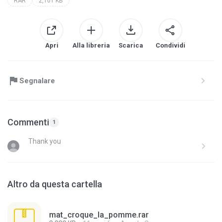
RAR
2,101 KB
Apri
Alla libreria
Scarica
Condividi
Segnalare
Commenti
1
Thank you
Altro da questa cartella
mat_croque_la_pomme.rar