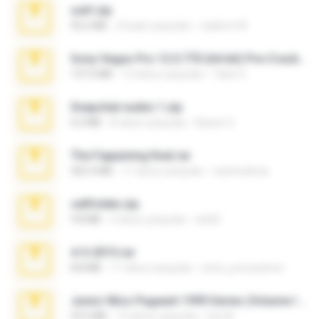
ouh!.zip
95.6 MB
2 bulan yang lalu
vladimir M.
Sony Vegas Pro 12.0.770 (64-bit) Pre-Cracked.zip
137.0 MB
12 tahun yang lalu
Tales S.
Snapchat nudes 1.zip
6.0 MB
8 tahun yang lalu
Baixar Q.
The Fappening final.rar
302.4 MB
11 tahun yang lalu
raulmedinax
cellfolder.zip
9.8 MB
3 tahun yang lalu
ela26
4-5-2015.rar
8.8 MB
11 tahun yang lalu
extra_precautions
Junior Miss Pageant 1999 Series (Volume I Part I NC 6).7z
53.5 MB
12 tahun yang lalu
luis M.