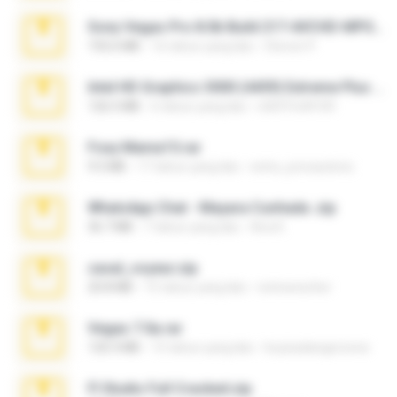
Sony Vegas Pro 8.0b Build 217-AVCHD-MPG-AC3 FIXED.7z
192.6 MB
16 tahun yang lalu
Steven P.
Intel HD Graphics 3000 (4459) Extreme Plus 2.0.zip
126.5 MB
6 tahun yang lalu
nIGHTmAYOR
Foxy Mama15.rar
9.5 MB
17 tahun yang lalu
extra_precautions
WhatsApp Chat - Mayara Cunhada .zip
36.7 MB
7 tahun yang lalu
Ana K.
casal_voyeur.zip
20.8 MB
15 tahun yang lalu
netowescher
Vegas 7.0a.rar
120.3 MB
15 tahun yang lalu
boyisadangerzone
Fl Studio Full Cracked.zip