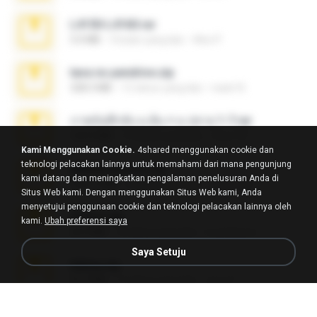
L4150-L4160.rar
5.0 MB
3 bulan yang lalu
Alex P.
tava no pendrive.zip
328.3 MB
12 tahun yang lalu
naatr N.
ภาพบันทึกลับ ม.ต้น + ม.ปลาย 1-7.rar
123.5 MB
12 tahun yang lalu
Chut-35
Kami Menggunakan Cookie.
4shared menggunakan cookie dan
teknologi pelacakan lainnya untuk memahami dari mana pengunjung
AMORvideosss.rar
kami datang dan meningkatkan pengalaman penelusuran Anda di
1001.3 MB
8 tahun yang lalu
frandede
Situs Web kami. Dengan menggunakan Situs Web kami, Anda
menyetujui penggunaan cookie dan teknologi pelacakan lainnya oleh
ศรีรัตน์.zip
kami.
Ubah preferensi saya
32.3 MB
10 tahun yang lalu
b.auttaporn
Saya Setuju
Intima.zip
47.7 MB
12 tahun yang lalu
seyo P.
ราชินี25+62.rar