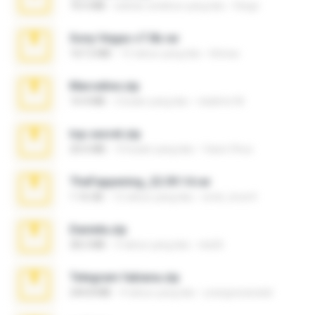
70.5 MB
sekitar setahun yang lalu
Diego
Sony Vegas v7.0b.rar
167.2 MB
15 tahun yang lalu
khinao
Marceline.zip
14.4 MB
2 bulan yang lalu
vladimir M.
top secret.zip
20.6 MB
10 bulan yang lalu
Vasni Vhuo
TheFappening_22.09.14.rar
1.16 GB
12 tahun yang lalu
erick_lover4
Daniela.zip
28.2 MB
3 tahun yang lalu
ela26
Telegram fabiana.zip
244.8 MB
4 tahun yang lalu
yrangravanatal