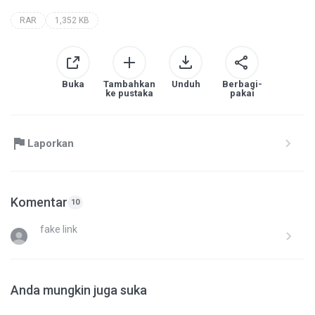
RAR
1,352 KB
Buka
Tambahkan
Unduh
Berbagi-
ke pustaka
pakai
Laporkan
Komentar
10
fake link
Anda mungkin juga suka