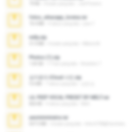
79 KB
4 bulan yang lalu
Joel Powers
fotos_whasapp_lorena.rar
76.4 MB
4 tahun yang lalu
jose T.
milly.zip
31.0 MB
6 bulan yang lalu
Milene M.
Photos (1).zip
1.60 GB
17 hari yang lalu
Anacleto T.
김지윤의 iCloud 사진.zip
9.6 MB
7 tahun yang lalu
성경 김.
LIL PEEP VOCAL PRESET BY MELT.rar
826 KB
4 tahun yang lalu
Melt ..
yasminmineira.rar
647.5 MB
2 bulan yang lalu
letiro5708@fanchatu.com