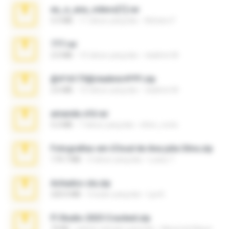
eu_e_ana_videos[1].rar
5.5 MB
11 tahun yang lalu
Adriano F.
777.rar
2.0 MB
10 tahun yang lalu
vladimir M.
@#16173@vladimir#!!!!!!.zip
2.6 MB
10 tahun yang lalu
vladimir M.
amanda sfd.rar
5.2 MB
7 tahun yang lalu
elton_roots
Fotografias em iCloud de Ana julia Silva.zip
174.7 MB
3 tahun yang lalu
Luany T.
Achados sla.zip
220.0 MB
5 bulan yang lalu
Lya K.
Fl Studio 2025 Cracked.zip