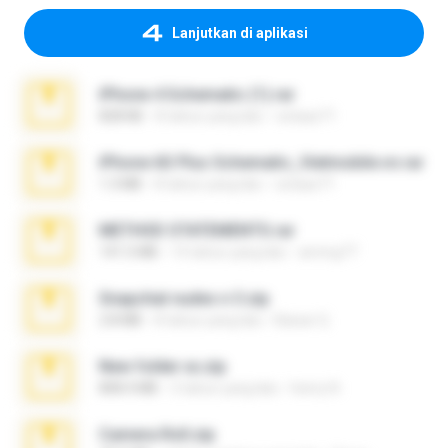
Lanjutkan di aplikasi
iPhone 4 Schematic (1).rar
828 KB
8 tahun yang lalu
ostaaz71
iPhone 6S Plus Schematic_Vietmobile.vn.rar
1.3 MB
8 tahun yang lalu
ostaaz71
METHOD STATEMENTS.rar
141.5 MB
14 tahun yang lalu
ammg77
Snapchat nudes n 3.zip
2.8 MB
8 tahun yang lalu
Baixar Q.
New folder xx.zip
808.4 MB
3 tahun yang lalu
henry N.
Camera Roll.zip