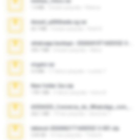
minhas_fotos.rar
1.4 MB
3 bulan yang lalu
Rebeca
Anna4_yd3t0nada.sg.rar
60.7 MB
5 bulan yang lalu
Rodri R.
whatsapp backups -20260410T160335Z-3-001.zip
335.7 MB
4 bulan yang lalu
Maria
virgem.rar
4.4 MB
17 tahun yang lalu
Lucinei 7.
New folder 2xx.zip
178.1 MB
3 tahun yang lalu
henry N.
65536533_Conversa_do_WhatsApp_com_Meu_Esposo.zip
262.1 MB
19 hari yang lalu
desomar T.
takeout-20260621T160055Z-3-001.zip
2.00 GB
16 hari yang lalu
Thata N.