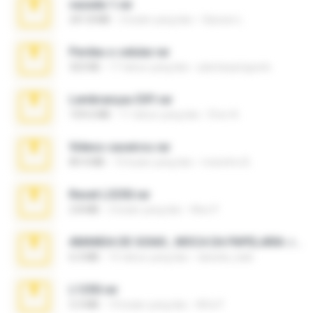
vazada 1.rar
241.8 MB
2 bulan yang lalu
Ulysses L.
Perdeu o celular.rar
323 KB
17 tahun yang lalu
plantaopiriguete
Lembranças EX!!.rar
159.6 MB
11 tahun yang lalu
Étori A.
Videos caseiros.rar
89.4 MB
10 bulan yang lalu
maninho B.
Reset L3250.rar
2.8 MB
2 bulan yang lalu
Alex P.
AMANDA DE GOIAS , MOCA DA PAPELARIA .rar
6.3 MB
15 tahun yang lalu
daniela_kabi
L1250.rar
5.3 MB
10 bulan yang lalu
Alfa P.