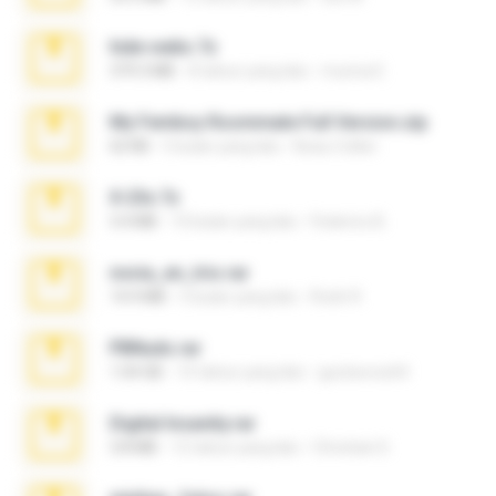
hide vedio.7z
379.3 MB
8 tahun yang lalu
munna E.
My Femboy Roommate Full Version.zip
62 KB
5 bulan yang lalu
Beau Collier
X-23x.7z
3.4 MB
10 bulan yang lalu
Federico B.
novia_en_trio.rar
14.9 MB
5 bulan yang lalu
Rodri R.
PBNuds.rar
1.04 GB
10 tahun yang lalu
gustavocs64
Digital Insanity.rar
3.8 MB
12 tahun yang lalu
Christian D.