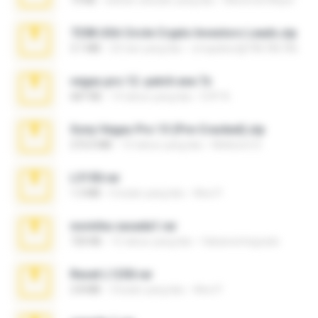
73 KB
sekitar sebulan yang lalu
Maverick Mayer
7258 USA Circle Crypto Investors Leads.zip
3.1 MB
25 hari yang lalu
cmqadeer@786786786
vegas.pro.12.-patch.exe.7z
687 KB
14 tahun yang lalu
EVP Á.
Sony Vegas Pro 13 (Pre-Cracked).zip
272.0 MB
10 tahun yang lalu
Mellicent D.
L3150.rar
1.3 MB
6 bulan yang lalu
Alex P.
novinha casada1.rar
720 KB
15 tahun yang lalu
fabianointegrado
Reset L1250.rar
2.8 MB
3 bulan yang lalu
Alex P.