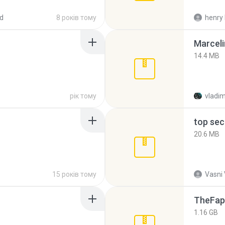
d
8 років тому
henry 
Marceli
14.4 MB
рік тому
vladim
top sec
20.6 MB
15 років тому
Vasni
TheFap
1.16 GB