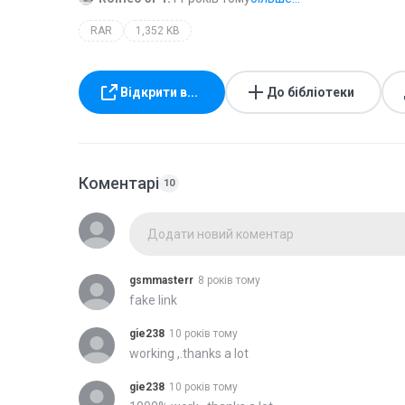
RAR
1,352 KB
Відкрити в...
До бібліотеки
Коментарі
10
Додати новий коментар
gsmmasterr
8 років тому
fake link
gie238
10 років тому
working ,.thanks a lot
gie238
10 років тому