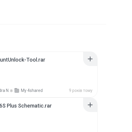
untUnlock-Tool.rar
ra N.
в
My 4shared
9 років тому
6S Plus Schematic.rar