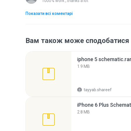
1000% work ,.thanks a lot
Показати всі коментарі
Вам також може сподобатися
iphone 5 schematic.ra
1.9 MB
tayyab.shareef
2.8 MB