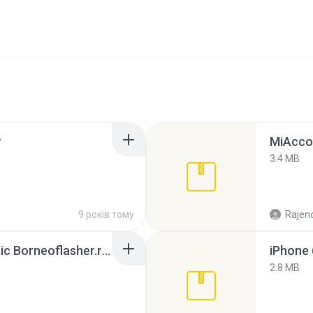
r
MiAcco
3.4 MB
9 років тому
Rajend
iPhone 6 Plus Schematic Borneoflasher.rar
iPhone 
2.8 MB