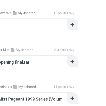
lover4
в
My 4shared
12 років тому
p
ir M.
в
My 4shared
2 місяці тому
pening final.rar
edinax
в
My 4shared
11 років тому
Junior Miss Pageant 1999 Series (Volume I Part I NC 6).7z