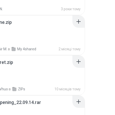
N.
3 роки тому
ne.zip
ir M.
в
My 4shared
2 місяці тому
ret.zip
 Vhuo
в
ZIPs
10 місяців тому
pening_22.09.14.rar