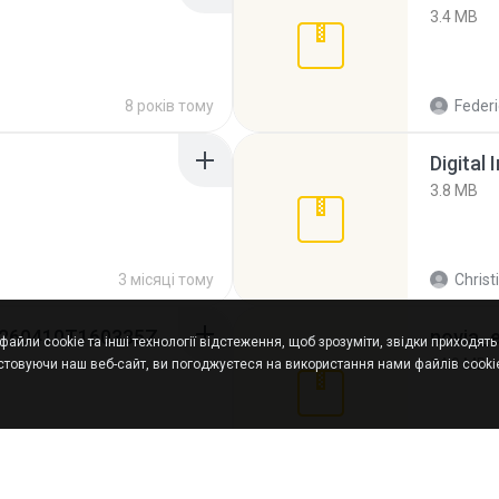
3.4 MB
8 років тому
Federi
Digital 
3.8 MB
3 місяці тому
Christ
whatsapp backups -20260410T160335Z-3-001.zip
novia_e
айли cookie та інші технології відстеження, щоб зрозуміти, звідки приходять н
14.9 MB
товуючи наш веб-сайт, ви погоджуєтеся на використання нами файлів cookie
4 місяці тому
Rodri 