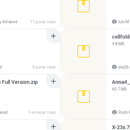
y 4shared
11 років тому
luis M.
cellfold
9.8 MB
d
8 років тому
ela26
ull Version.zip
Anna4_
60.7 MB
ared
5 місяців тому
Rodri 
X-23x.7