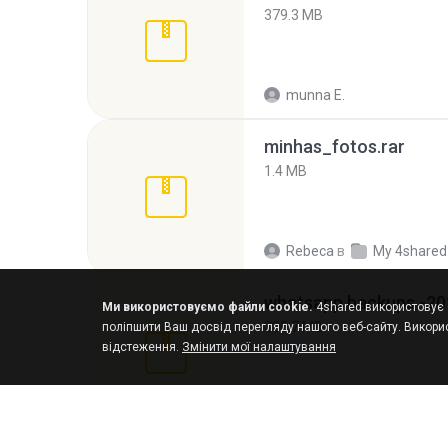
379.3 MB
munna E.
minhas_fotos.rar
1.4 MB
Rebeca
в
My 4shared
Ми використовуємо файли cookie.
4shared використовує ф
335.7 MB
поліпшити Ваш досвід перегляду нашого веб-сайту. Викорис
відстеження.
Змінити мої налаштування
Maria
в
My 4shared