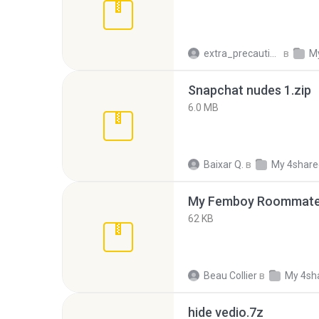
extra_precautions
в
M
Snapchat nudes 1.zip
6.0 MB
Baixar Q.
в
My 4share
My Femboy Roommate F
62 KB
Beau Collier
в
My 4sh
hide vedio.7z