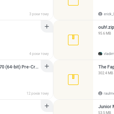
3 роки тому
erick_
ouh!.zi
95.6 MB
4 роки тому
vladim
Sony Vegas Pro 12.0.770 (64-bit) Pre-Cracked.zip
The Fap
302.4 MB
12 років тому
raulm
53.5 MB