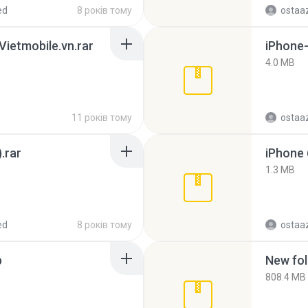
ed
8 років тому
ostaa
ietmobile.vn.rar
4.0 MB
11 років тому
ostaa
.rar
1.3 MB
ed
8 років тому
ostaa
p
New fol
808.4 MB