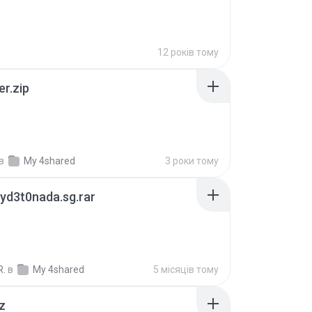
12 років тому
er.zip
в
My 4shared
3 роки тому
yd3t0nada.sg.rar
R.
в
My 4shared
5 місяців тому
z