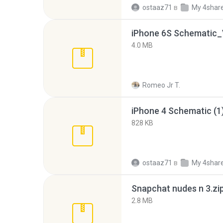
ostaaz71
в
My 4shar
iPhone 6S Schematic_V
4.0 MB
Romeo Jr T.
iPhone 4 Schematic (1)
828 KB
ostaaz71
в
My 4shar
Snapchat nudes n 3.zi
2.8 MB