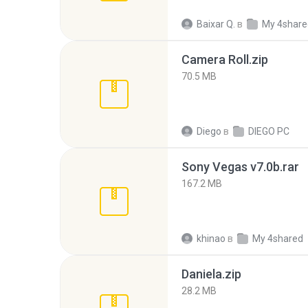
Baixar Q.
в
My 4share
Camera Roll.zip
70.5 MB
Diego
в
DIEGO PC
Sony Vegas v7.0b.rar
167.2 MB
khinao
в
My 4shared
Daniela.zip
28.2 MB