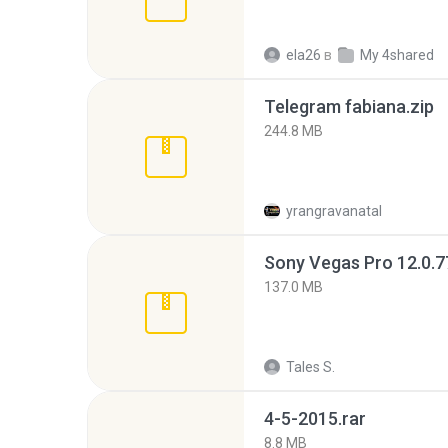
ela26
в
My 4shared
Telegram fabiana.zip
244.8 MB
yrangravanatal
137.0 MB
Tales S.
4-5-2015.rar
8.8 MB