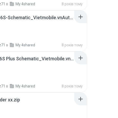
z71
в
My 4shared
8 років тому
iPhone-6S-Schematic_Vietmobile.vnAutosaved_2.rar
z71
в
My 4shared
8 років тому
iPhone 6S Plus Schematic_Vietmobile.vn.rar
z71
в
My 4shared
8 років тому
der xx.zip