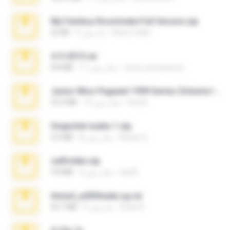
My Femboy Roommate Full Version.zip
Beau Collier
5 ماه پیش
62 KB
4-5-2015.rar
extra_precautions
11 سال پیش
8.8 MB
Junior Miss Pageant 1999 Series (Volume I Part I NC 6).7z
luis M.
12 سال پیش
53.5 MB
Snapchat nudes 1.zip
Baixar Q.
8 سال پیش
6.0 MB
cellfolder.zip
ela26
3 سال پیش
9.8 MB
Anna4_yd3t0nada.sg.rar
Rodri R.
5 ماه پیش
60.7 MB