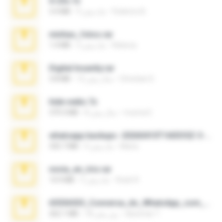
X-23x.7z
Federico B.
9 ماه پیش
3.4 MB
minhas_fotos.rar
Rebeca
3 ماه پیش
1.4 MB
Digital Insanity.rar
Christian D.
12 سال پیش
3.8 MB
hide vedio.7z
munna E.
8 سال پیش
379.3 MB
whatsapp backups -20260410T160335Z-3-001.zip
Maria
4 ماه پیش
335.7 MB
novia_en_trio.rar
Rodri R.
5 ماه پیش
14.9 MB
65536533_Conversa_do_WhatsApp_com_Meu_Esposo.zip
desomar T.
18 روز پیش
262.1 MB