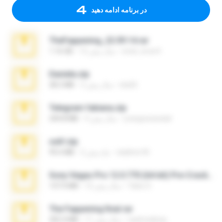
در برنامه ادامه دهید
TheFappening_22.09.14.rar
erick_lover4
12 سال پیش
1.16 GB
Daniela.zip
ela26
3 سال پیش
28.2 MB
Telegram fabiana.zip
yrangravanatal
4 سال پیش
244.8 MB
ouh!.zip
vladimir M.
2 ماه پیش
95.6 MB
Sony Vegas Pro 12.0.770 (64-bit) Pre-Cracked.zip
Tales S.
12 سال پیش
137.0 MB
The Fappening final.rar
raulmedinax
11 سال پیش
302.4 MB