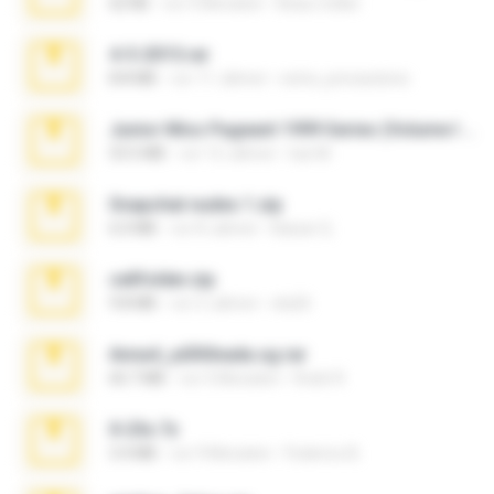
62 KB
vor 5 Monaten
Beau Collier
4-5-2015.rar
8.8 MB
vor 11 Jahren
extra_precautions
Junior Miss Pageant 1999 Series (Volume I Part I NC 6).7z
53.5 MB
vor 12 Jahren
luis M.
Snapchat nudes 1.zip
6.0 MB
vor 8 Jahren
Baixar Q.
cellfolder.zip
9.8 MB
vor 3 Jahren
ela26
Anna4_yd3t0nada.sg.rar
60.7 MB
vor 5 Monaten
Rodri R.
X-23x.7z
3.4 MB
vor 9 Monaten
Federico B.