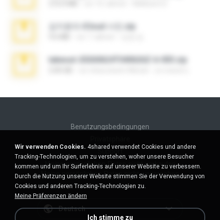
272.0 MB
vor 10 Jahren
Mellicent D.
김지윤의 iCloud 사진.zip
9.6 MB
vor 7 Jahren
성경 김.
takeout-20260624T040626Z-6-003.zip
2.00 GB
vor etwa einem Monat
อรรถพงษ์ บ.
Benutzungsbedingungen
Privatsphäre
Wir verwenden Cookies.
4shared verwendet Cookies und andere
Support
Tracking-Technologien, um zu verstehen, woher unsere Besucher
Meine persönlichen Daten nicht verkaufen
kommen und um Ihr Surferlebnis auf unserer Website zu verbessern.
Meine persönlichen Daten nicht weitergeben
Durch die Nutzung unserer Website stimmen Sie der Verwendung von
Cookies und anderen Tracking-Technologien zu.
Meine Präferenzen ändern
Deutsch
Ich stimme zu