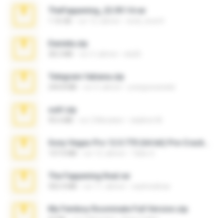
TheFappening_22.09.14.rar
1.16 GB
vor 12 Jahren
erick_lover4
Daniela.zip
28.2 MB
vor 3 Jahren
ela26
Telegram fabiana.zip
244.8 MB
vor 4 Jahren
yrangravanatal
ouh!.zip
95.6 MB
vor 2 Monaten
vladimir M.
Sony Vegas Pro 12.0.770 (64-bit) Pre-Cracked.zip
137.0 MB
vor 12 Jahren
Tales S.
The Fappening final.rar
302.4 MB
vor 11 Jahren
raulmedinax
My Femboy Roommate Full Version.zip