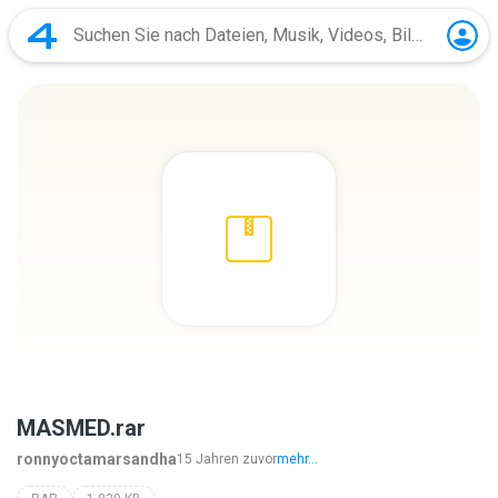
MASMED.rar
ronnyoctamarsandha
15 Jahren zuvor
mehr...