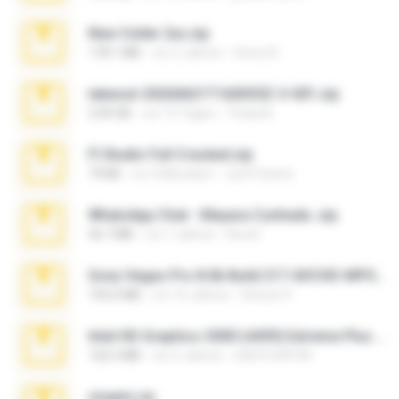
New folder 2xx.zip
178.1 MB
vor 3 Jahren
henry N.
takeout-20260621T160055Z-3-001.zip
2.00 GB
vor 15 Tagen
Thata N.
Fl Studio Full Cracked.zip
79 KB
vor 4 Monaten
Joel Powers
WhatsApp Chat - Mayara Cunhada .zip
36.7 MB
vor 7 Jahren
Ana K.
Sony Vegas Pro 8.0b Build 217-AVCHD-MPG-AC3 FIXED.7z
192.6 MB
vor 16 Jahren
Steven P.
Intel HD Graphics 3000 (4459) Extreme Plus 2.0.zip
126.5 MB
vor 6 Jahren
nIGHTmAYOR
virgem.rar