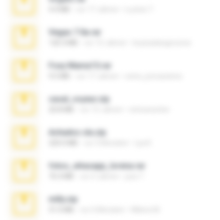
4.4 MB
vor 17 Jahren
Lucinei 7.
Vegas 7.0a.rar
120.3 MB
vor 15 Jahren
boyisadangerzone
Foxy Mama15.rar
9.5 MB
vor 17 Jahren
extra_precautions
casal_voyeur.zip
20.8 MB
vor 15 Jahren
netowescher
Achados sla.zip
220.0 MB
vor 5 Monaten
Lya K.
fotos_whasapp_lorena.rar
76.4 MB
vor 4 Jahren
jose T.
milly.zip
31.0 MB
vor 6 Monaten
Milene M.