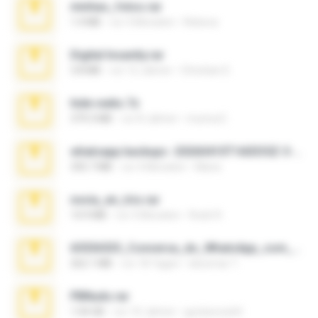
minhas_fotos.rar
1.4 MB
vor 3 Monaten
Rebeca
Digital Insanity.rar
3.8 MB
vor 12 Jahren
Christian D.
hide vedio.7z
379.3 MB
vor 8 Jahren
munna E.
whatsapp backups -20260410T160335Z-3-001.zip
335.7 MB
vor 4 Monaten
Maria
novia_en_trio.rar
14.9 MB
vor 5 Monaten
Rodri R.
65536533_Conversa_do_WhatsApp_com_Meu_Esposo.zip
262.1 MB
vor 18 Tagen
desomar T.
PBNuds.rar
1.04 GB
vor 10 Jahren
gustavocs64