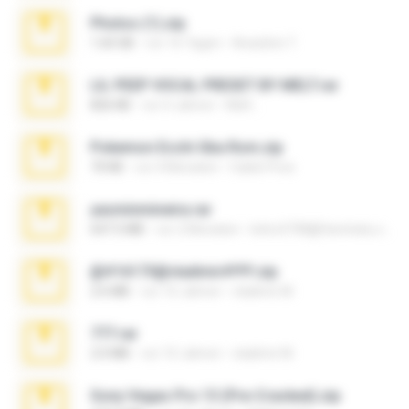
Photos (1).zip
1.60 GB
vor 16 Tagen
Anacleto T.
LIL PEEP VOCAL PRESET BY MELT.rar
826 KB
vor 4 Jahren
Melt ..
Pokemon Ecchi Gba Rom.zip
70 KB
vor 4 Monaten
Caleb Price
yasminmineira.rar
647.5 MB
vor 2 Monaten
letiro5708@fanchatu.com
@#16173@vladimir#!!!!!!.zip
2.6 MB
vor 10 Jahren
vladimir M.
777.rar
2.0 MB
vor 10 Jahren
vladimir M.
Sony Vegas Pro 13 (Pre-Cracked).zip