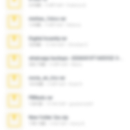
3.4 MB
9 महीने पहले
Federico B.
minhas_fotos.rar
1.4 MB
3 महीने पहले
Rebeca
Digital Insanity.rar
3.8 MB
12 साल पहले
Christian D.
whatsapp backups -20260410T160335Z-3-001.zip
335.7 MB
4 महीने पहले
Maria
novia_en_trio.rar
14.9 MB
5 महीने पहले
Rodri R.
PBNuds.rar
1.04 GB
10 साल पहले
gustavocs64
New folder 2xx.zip
178.1 MB
3 साल पहले
henry N.