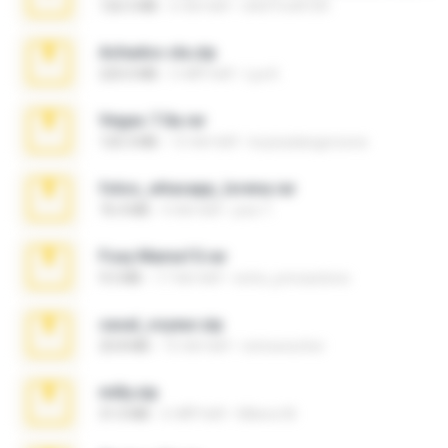
126.5 MB
6 साल पहले
nIGHTmAYOR
Achados sla.zip
220.0 MB
5 महीने पहले
Lya K.
Vegas 7.0a.rar
120.3 MB
15 साल पहले
boyisadangerzone
fotos_whasapp_lorena.rar
76.4 MB
4 साल पहले
jose T.
Foxy Mama15.rar
9.5 MB
17 साल पहले
extra_precautions
casal_voyeur.zip
20.8 MB
15 साल पहले
netowescher
milly.zip
31.0 MB
6 महीने पहले
Milene M.