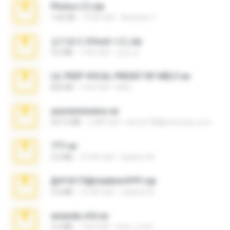
Photos (1).zip
1.60 GB
16 दिन पहले
Anacleto T.
김지윤의 iCloud 사진.zip
9.6 MB
7 साल पहले
성경 김.
LIL PEEP VOCAL PRESET BY MELT.rar
826 KB
4 साल पहले
Melt ..
yasminmineira.rar
647.5 MB
2 महीने पहले
letiro5708@fanchatu.com
777.rar
2.0 MB
10 साल पहले
vladimir M.
@#16173@vladimir#!!!!!!.zip
2.6 MB
10 साल पहले
vladimir M.
amanda sfd.rar
5.2 MB
7 साल पहले
elton_roots