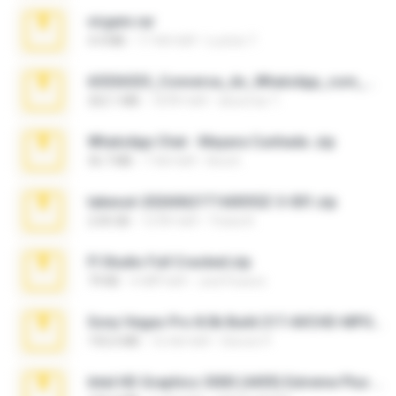
virgem.rar
4.4 MB
17 साल पहले
Lucinei 7.
65536533_Conversa_do_WhatsApp_com_Meu_Esposo.zip
262.1 MB
18 दिन पहले
desomar T.
WhatsApp Chat - Mayara Cunhada .zip
36.7 MB
7 साल पहले
Ana K.
takeout-20260621T160055Z-3-001.zip
2.00 GB
15 दिन पहले
Thata N.
Fl Studio Full Cracked.zip
79 KB
4 महीने पहले
Joel Powers
Sony Vegas Pro 8.0b Build 217-AVCHD-MPG-AC3 FIXED.7z
192.6 MB
16 साल पहले
Steven P.
Intel HD Graphics 3000 (4459) Extreme Plus 2.0.zip