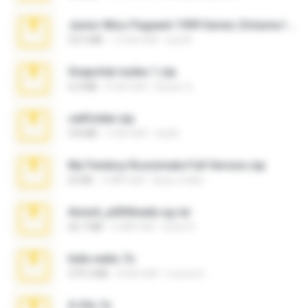
Junior Miss Pageant 1999 Series (Volume I Part I NC 6).7z
53.5 MB
12 साल पहले
luis M.
Snapchat nudes 1.zip
6.0 MB
8 साल पहले
Baixar Q.
cellfolder.zip
9.8 MB
3 साल पहले
ela26
My Femboy Roommate Full Version.zip
62 KB
5 महीने पहले
Beau Collier
Anna4_yd3t0nada.sg.rar
60.7 MB
5 महीने पहले
Rodri R.
hide vedio.7z
379.3 MB
8 साल पहले
munna E.
X-23x.7z