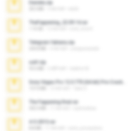
Daniela.zip
28.2 MB
3 साल पहले
ela26
TheFappening_22.09.14.rar
1.16 GB
12 साल पहले
erick_lover4
Telegram fabiana.zip
244.8 MB
4 साल पहले
yrangravanatal
ouh!.zip
95.6 MB
2 महीने पहले
vladimir M.
Sony Vegas Pro 12.0.770 (64-bit) Pre-Cracked.zip
137.0 MB
12 साल पहले
Tales S.
The Fappening final.rar
302.4 MB
11 साल पहले
raulmedinax
4-5-2015.rar
8.8 MB
11 साल पहले
extra_precautions