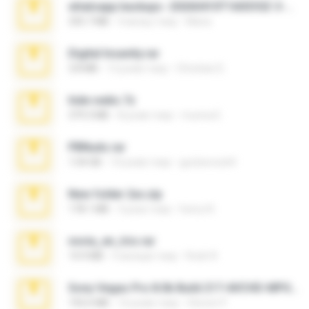
whatsapp backups -20260410T160335Z-3-001.zip
335.7 MB
4 місяці тому
Maria
Digital Insanity.rar
3.8 MB
12 років тому
Christian D.
hide vedio.7z
379.3 MB
8 років тому
munna E.
PBNuds.rar
1.04 GB
10 років тому
gustavocs64
New folder 2xx.zip
178.1 MB
3 роки тому
henry N.
novia_en_trio.rar
14.9 MB
5 місяців тому
Rodri R.
Sony Vegas Pro 8.0b Build 217-AVCHD-MPG-AC3 FIXED.7z
192.6 MB
16 років тому
Steven P.