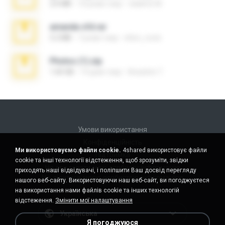
2.6 MB
10 років тому
vladimir M.
amanda sfd.rar
5.2 MB
7 років тому
elton_roots
Photos (1).zip
1.60 GB
14 днів тому
Anacleto T.
Умови використання
Конфіденційність
Ми використовуємо файли cookie.
4shared використовує файли
Підтримка
cookie та інші технології відстеження, щоб зрозуміти, звідки
Не продавати мою особисту інформацію
приходять наші відвідувачі, і поліпшити Ваш досвід перегляду
Не ділитися моєю особистою інформацією
нашого веб-сайту. Використовуючи наш веб-сайт, ви погоджуєтеся
на використання нами файлів cookie та інших технологій
відстеження.
Змінити мої налаштування
Українська
Я погоджуюся