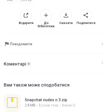
RAR
1,839 KB
Відкрити
До
Скачати
Поділитися
бібліотеки
Повідомити
Коментарі
0
Вам також може сподобатися
Snapchat nudes n 3.zip
2.8 MB
8 років тому
Baixar Q.