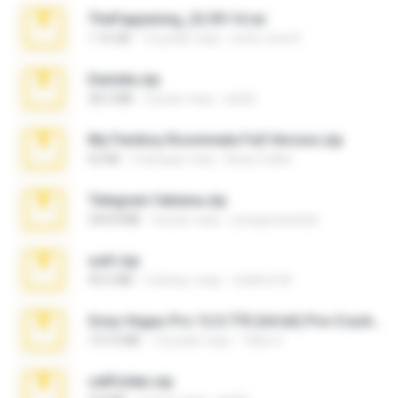
TheFappening_22.09.14.rar
1.16 GB
12 років тому
erick_lover4
Daniela.zip
28.2 MB
3 роки тому
ela26
My Femboy Roommate Full Version.zip
62 KB
5 місяців тому
Beau Collier
Telegram fabiana.zip
244.8 MB
4 роки тому
yrangravanatal
ouh!.zip
95.6 MB
2 місяці тому
vladimir M.
Sony Vegas Pro 12.0.770 (64-bit) Pre-Cracked.zip
137.0 MB
12 років тому
Tales S.
cellfolder.zip