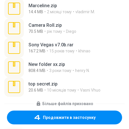
Marceline.zip
14.4 MB
2 місяці тому
vladimir M.
Camera Roll.zip
70.5 MB
рік тому
Diego
Sony Vegas v7.0b.rar
167.2 MB
15 років тому
khinao
New folder xx.zip
808.4 MB
3 роки тому
henry N.
top secret.zip
20.6 MB
10 місяців тому
Vasni Vhuo
Більше файлів приховано
Продовжити в застосунку