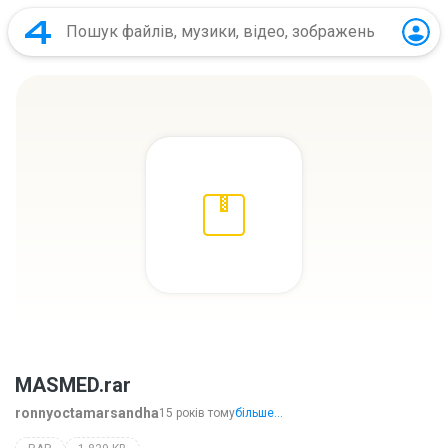
MASMED.rar
ronnyoctamarsandha
15 років тому
більше...