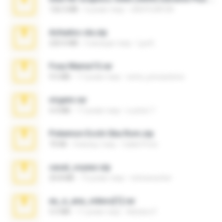
126.5 MB
6 років тому
nIGHTmAYOR
Achados sla.zip
220.0 MB
5 місяців тому
Lya K.
Foxy Mama15.rar
9.5 MB
17 років тому
extra_precautions
virgem.rar
4.4 MB
17 років тому
Lucinei 7.
Pokemon Ecchi Gba Rom.zip
70 KB
4 місяці тому
Caleb Price
casal_voyeur.zip
20.8 MB
15 років тому
netowescher
eu_e_ana_videos[1].rar
5.5 MB
11 років тому
Adriano F.