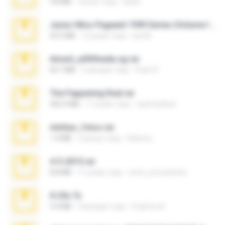
9.8 MB
3 роки тому
ela26
Junior Miss Pageant 1999 Series (Volume I Part I NC 6).7z
53.5 MB
12 років тому
luis M.
Anna4_yd3t0nada.sg.rar
60.7 MB
5 місяців тому
Rodri R.
The Fappening final.rar
302.4 MB
11 років тому
raulmedinax
minhas_fotos.rar
1.4 MB
2 місяці тому
Rebeca
4-5-2015.rar
8.8 MB
11 років тому
extra_precautions
X-23x.7z
3.4 MB
9 місяців тому
Federico B.