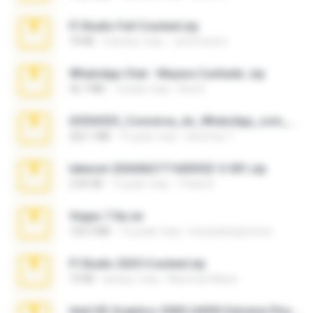
Fl Studio Full Cracked.zip
79 KB
4 місяці тому
Joel Powers
WhatsApp Chat - Mayara Cunhada .zip
36.7 MB
7 років тому
Ana K.
65536533_Conversa_do_WhatsApp_com_Meu_Esposo.zip
262.1 MB
16 днів тому
desomar T.
takeout-20260621T160055Z-3-001.zip
2.00 GB
13 днів тому
Thata N.
Vegas 7.0a.rar
120.3 MB
15 років тому
boyisadangerzone
Fl Studio 2025 Cracked.zip
73 KB
місяць тому
Maverick Mayer
Intel HD Graphics 3000 (4459) Extreme Plus 2.0.zip