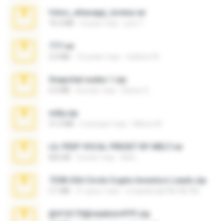
fotos_whasapp_lorena.rar
76.4 MB
4 роки тому
jose T.
777.rar
2.0 MB
10 років тому
vladimir M.
Snapchat nudes 1.zip
6.0 MB
8 років тому
Baixar Q.
milly.zip
31.0 MB
6 місяців тому
Milene M.
LIL PEEP VOCAL PRESET BY MELT.rar
826 KB
4 роки тому
Melt ..
7258 USA Circle Crypto Investors Leads.zip
3.1 MB
21 день тому
cmqadeer@786786786
@#16173@vladimir#!!!!!!.zip