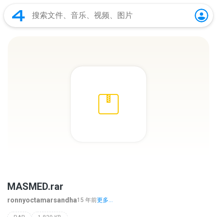
MASMED.rar
ronnyoctamarsandha
15 年前
更多...