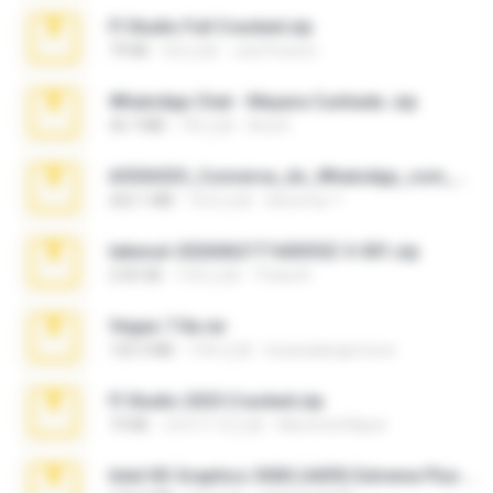
Fl Studio Full Cracked.zip
79 KB
4月之前
Joel Powers
WhatsApp Chat - Mayara Cunhada .zip
36.7 MB
7年之前
Ana K.
65536533_Conversa_do_WhatsApp_com_Meu_Esposo.zip
262.1 MB
16天之前
desomar T.
takeout-20260621T160055Z-3-001.zip
2.00 GB
13天之前
Thata N.
Vegas 7.0a.rar
120.3 MB
15年之前
boyisadangerzone
Fl Studio 2025 Cracked.zip
73 KB
大约1个月之前
Maverick Mayer
Intel HD Graphics 3000 (4459) Extreme Plus 2.0.zip