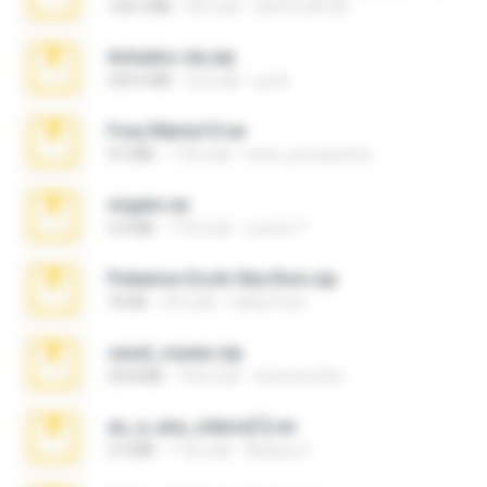
126.5 MB
6年之前
nIGHTmAYOR
Achados sla.zip
220.0 MB
5月之前
Lya K.
Foxy Mama15.rar
9.5 MB
17年之前
extra_precautions
virgem.rar
4.4 MB
17年之前
Lucinei 7.
Pokemon Ecchi Gba Rom.zip
70 KB
4月之前
Caleb Price
casal_voyeur.zip
20.8 MB
15年之前
netowescher
eu_e_ana_videos[1].rar
5.5 MB
11年之前
Adriano F.