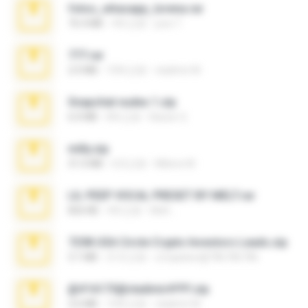
fotos_whasapp_lorena.rar
76.4 MB
4年之前
jose T.
777.rar
2.0 MB
10年之前
vladimir M.
Snapchat nudes 1.zip
6.0 MB
8年之前
Baixar Q.
milly.zip
31.0 MB
6月之前
Milene M.
LIL PEEP VOCAL PRESET BY MELT.rar
826 KB
4年之前
Melt ..
7258 USA Circle Crypto Investors Leads.zip
3.1 MB
21天之前
cmqadeer@786786786
@#16173@vladimir#!!!!!!.zip
2.6 MB
10年之前
vladimir M.