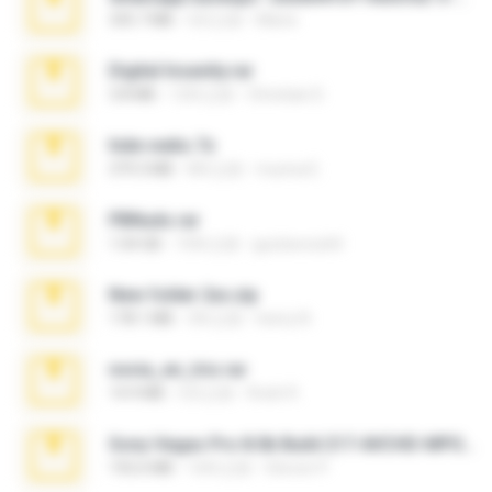
335.7 MB
4月之前
Maria
Digital Insanity.rar
3.8 MB
12年之前
Christian D.
hide vedio.7z
379.3 MB
8年之前
munna E.
PBNuds.rar
1.04 GB
10年之前
gustavocs64
New folder 2xx.zip
178.1 MB
3年之前
henry N.
novia_en_trio.rar
14.9 MB
5月之前
Rodri R.
Sony Vegas Pro 8.0b Build 217-AVCHD-MPG-AC3 FIXED.7z
192.6 MB
16年之前
Steven P.