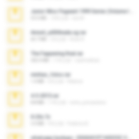
Junior Miss Pageant 1999 Series (Volume I Part I NC 6).7z
53.5 MB
12年之前
luis M.
Anna4_yd3t0nada.sg.rar
60.7 MB
5月之前
Rodri R.
The Fappening final.rar
302.4 MB
11年之前
raulmedinax
minhas_fotos.rar
1.4 MB
2月之前
Rebeca
4-5-2015.rar
8.8 MB
11年之前
extra_precautions
X-23x.7z
3.4 MB
9月之前
Federico B.
whatsapp backups -20260410T160335Z-3-001.zip