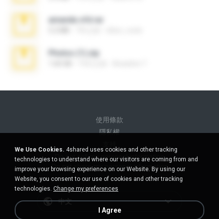
amanda sfd.rar
5.2 MB
7年之前
elton_roots
Photos (1).zip
1.60 GB
14天之前
Anacleto T.
使用條款
隱私權
支持
We Use Cookies.
4shared uses cookies and other tracking
Do not sell my personal information
technologies to understand where our visitors are coming from and
Do not share my personal information
improve your browsing experience on our Website. By using our
Website, you consent to our use of cookies and other tracking
technologies.
Change my preferences
中文
I Agree