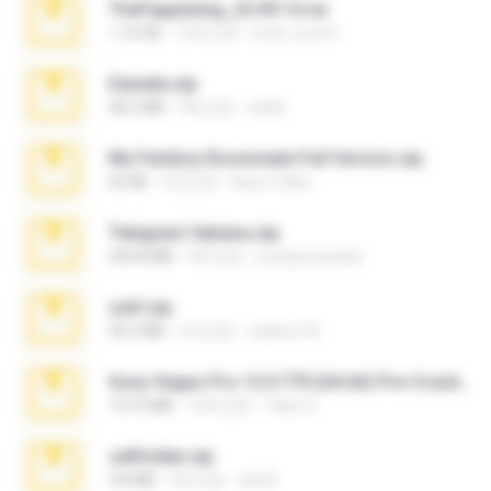
TheFappening_22.09.14.rar
1.16 GB
12年之前
erick_lover4
Daniela.zip
28.2 MB
3年之前
ela26
My Femboy Roommate Full Version.zip
62 KB
5月之前
Beau Collier
Telegram fabiana.zip
244.8 MB
4年之前
yrangravanatal
ouh!.zip
95.6 MB
2月之前
vladimir M.
Sony Vegas Pro 12.0.770 (64-bit) Pre-Cracked.zip
137.0 MB
12年之前
Tales S.
cellfolder.zip
9.8 MB
3年之前
ela26