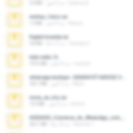
Federico B.
منذ 9 أشهر
3.4 MB
minhas_fotos.rar
Rebeca
منذ 3 أشهر
1.4 MB
Digital Insanity.rar
Christian D.
منذ 12 عامًا
3.8 MB
hide vedio.7z
munna E.
منذ 8 أعوام
379.3 MB
whatsapp backups -20260410T160335Z-3-001.zip
Maria
منذ 4 أشهر
335.7 MB
novia_en_trio.rar
Rodri R.
منذ 5 أشهر
14.9 MB
65536533_Conversa_do_WhatsApp_com_Meu_Esposo.zip
desomar T.
منذ 18 يومًا
262.1 MB