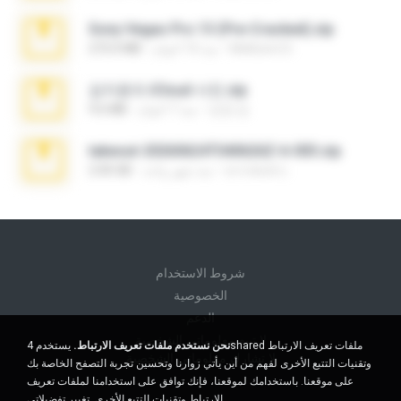
Sony Vegas Pro 13 (Pre-Cracked).zip
Mellicent D.
منذ 10 أعوام
272.0 MB
김지윤의 iCloud 사진.zip
성경 김.
منذ 7 أعوام
9.6 MB
takeout-20260624T040626Z-6-003.zip
อรรถพงษ์ บ.
منذ شهر واحد
2.00 GB
شروط الاستخدام
الخصوصية
الدعم
لا تبيع معلوماتي الشخصية
نحن نستخدم ملفات تعريف الارتباط.
يستخدم 4shared ملفات تعريف الارتباط
لا تشارك معلوماتي الشخصية
وتقنيات التتبع الأخرى لفهم من أين يأتي زوارنا وتحسين تجربة التصفح الخاصة بك
على موقعنا. باستخدامك لموقعنا، فإنك توافق على استخدامنا لملفات تعريف
الارتباط وتقنيات التتبع الأخرى.
تغيير تفضيلاتي