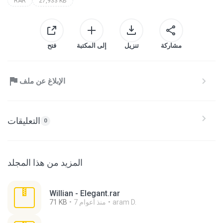
RAR
27,933 KB
مشاركة
تنزيل
إلى المكتبة
فتح
الإبلاغ عن ملف
التعليقات
0
المزيد من هذا المجلد
Willian - Elegant.rar
aram D.
7 منذ أعوام
71 KB