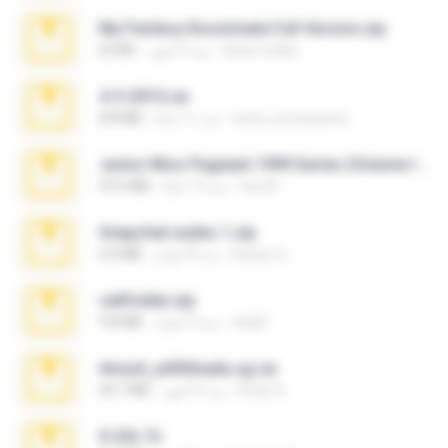
My Femboy Roommate Full Version.zip
Beau Collier
منذ 5 أشهر
62 KB
4-5-2015.rar
extra_precautions
منذ 11 عامًا
8.8 MB
Junior Miss Pageant 1999 Series (Volume I Part I NC 6).7z
luis M.
منذ 12 عامًا
53.5 MB
Snapchat nudes 1.zip
Baixar Q.
منذ 8 أعوام
6.0 MB
cellfolder.zip
ela26
منذ 3 أعوام
9.8 MB
Anna4_yd3t0nada.sg.rar
Rodri R.
منذ 5 أشهر
60.7 MB
X-23x.7z