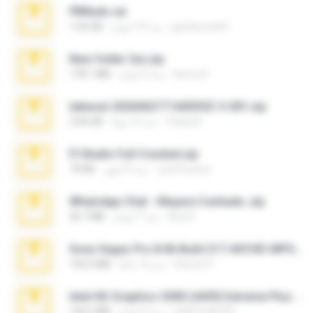
PBNuds.rar
gustavocs64
منذ 10 أعوام
1.04 GB
New folder 2xx.zip
henry N.
منذ 3 أعوام
178.1 MB
takeout-20260621T160055Z-3-001.zip
Thata N.
منذ 15 يومًا
2.00 GB
Fl Studio Full Cracked.zip
Joel Powers
منذ 4 أشهر
79 KB
WhatsApp Chat - Mayara Cunhada .zip
Ana K.
منذ 7 أعوام
36.7 MB
Sony Vegas Pro 8.0b Build 217-AVCHD-MPG-AC3 FIXED.7z
Steven P.
منذ 16 عامًا
192.6 MB
Intel HD Graphics 3000 (4459) Extreme Plus 2.0.zip
nIGHTmAYOR
منذ 6 أعوام
126.5 MB