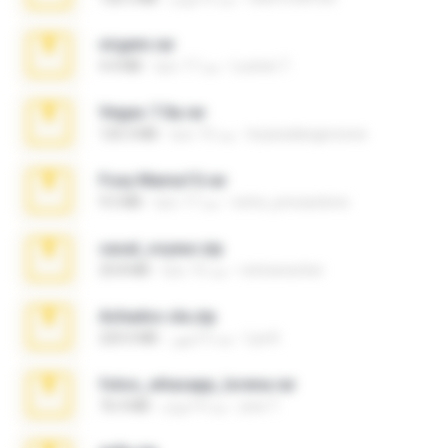
virgem.rar
Lucinei 7.
منذ 17 عامًا
4.4 MB
Vegas 7.0a.rar
boyisadangerzone
منذ 15 عامًا
120.3 MB
Foxy Mama15.rar
extra_precautions
منذ 17 عامًا
9.5 MB
casal_voyeur.zip
netowescher
منذ 15 عامًا
20.8 MB
Achados sla.zip
Lya K.
منذ 5 أشهر
220.0 MB
fotos_whasapp_lorena.rar
jose T.
منذ 4 أعوام
76.4 MB