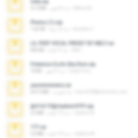
milly.zip
Milene M.
منذ 6 أشهر
31.0 MB
Photos (1).zip
Anacleto T.
منذ 16 يومًا
1.60 GB
LIL PEEP VOCAL PRESET BY MELT.rar
Melt ..
منذ 4 أعوام
826 KB
Pokemon Ecchi Gba Rom.zip
Caleb Price
منذ 4 أشهر
70 KB
yasminmineira.rar
letiro5708@fanchatu.com
منذ شهرين
647.5 MB
@#16173@vladimir#!!!!!!.zip
vladimir M.
منذ 10 أعوام
2.6 MB
777.rar
vladimir M.
منذ 10 أعوام
2.0 MB