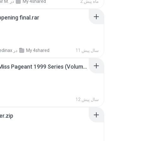
2 ماه پیش
My 4shared
در
ir M.
pening final.rar
11 سال پیش
My 4shared
در
edinax
Junior Miss Pageant 1999 Series (Volume I Part I NC 6).7z
12 سال پیش
er.zip