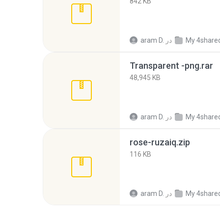
842 KB
My 4share
در
aram D.
Transparent -png.rar
48,945 KB
My 4share
در
aram D.
rose-ruzaiq.zip
116 KB
My 4share
در
aram D.