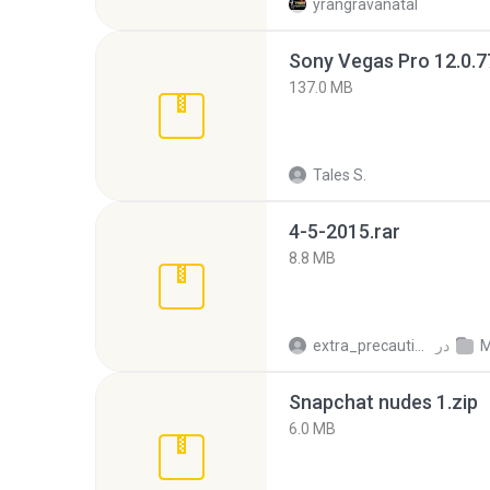
yrangravanatal
137.0 MB
Tales S.
4-5-2015.rar
8.8 MB
M
در
extra_precautions
Snapchat nudes 1.zip
6.0 MB