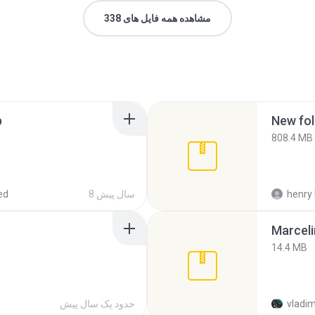
مشاهده همه فایل های 338
p
New fol
808.4 MB
henry 
8 سال پیش
ed
Marceli
14.4 MB
vladim
حدود یک سال پیش