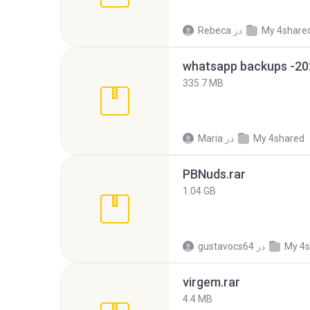
My 4share
در
Rebeca
335.7 MB
My 4shared
در
Maria
PBNuds.rar
1.04 GB
My 4s
در
gustavocs64
virgem.rar
4.4 MB