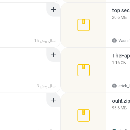
top sec
20.6 MB
Vasni
15 سال پیش
TheFap
1.16 GB
erick_
3 سال پیش
ouh!.zi
95.6 MB