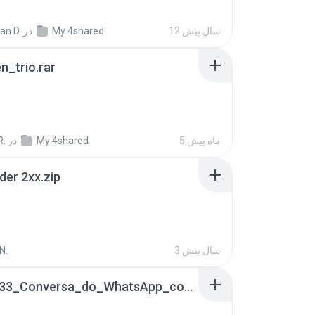
12 سال پیش
My 4shared
در
ian D.
n_trio.rar
5 ماه پیش
My 4shared
در
R.
der 2xx.zip
3 سال پیش
N.
65536533_Conversa_do_WhatsApp_com_Meu_Esposo.zip