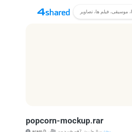
popcorn-mockup.rar
بیشتر...
7 سال‌ها پیش
فورشیرد من
در
aram D.