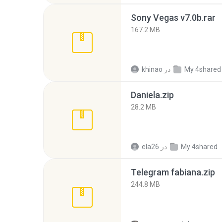
Sony Vegas v7.0b.rar
167.2 MB
My 4shared
در
khinao
Daniela.zip
28.2 MB
My 4shared
در
ela26
Telegram fabiana.zip
244.8 MB