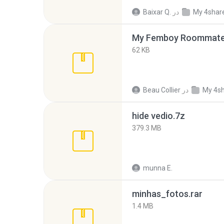
My 4shar
در
Baixar Q.
My Femboy Roommate F
62 KB
My 4s
در
Beau Collier
hide vedio.7z
379.3 MB
munna E.
minhas_fotos.rar
1.4 MB