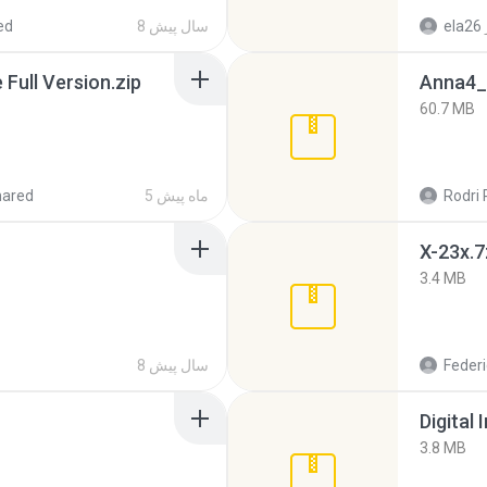
ela26
8 سال پیش
ed
ull Version.zip
Anna4_
60.7 MB
Rodri 
5 ماه پیش
hared
X-23x.7
3.4 MB
Federi
8 سال پیش
Digital 
3.8 MB