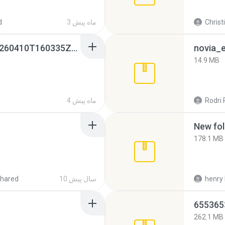
Christ
3 ماه پیش
d
whatsapp backups -20260410T160335Z-3-001.zip
novia_e
14.9 MB
Rodri 
4 ماه پیش
New fol
178.1 MB
henry 
10 سال پیش
hared
262.1 MB