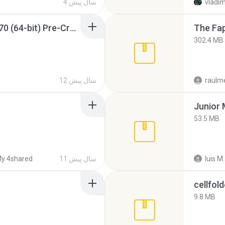
vladim
4 سال پیش
Sony Vegas Pro 12.0.770 (64-bit) Pre-Cracked.zip
The Fap
302.4 MB
raulm
12 سال پیش
53.5 MB
luis M.
11 سال پیش
y 4shared
cellfold
9.8 MB