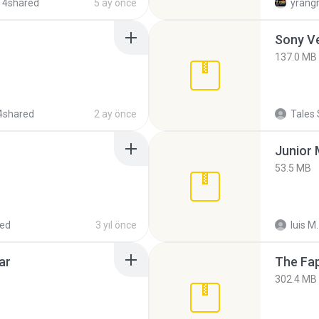
 4shared
5 ay önce
yrang
137.0 MB
4shared
2 ay önce
Tales 
53.5 MB
red
3 yıl önce
luis M.
ar
The Fap
302.4 MB