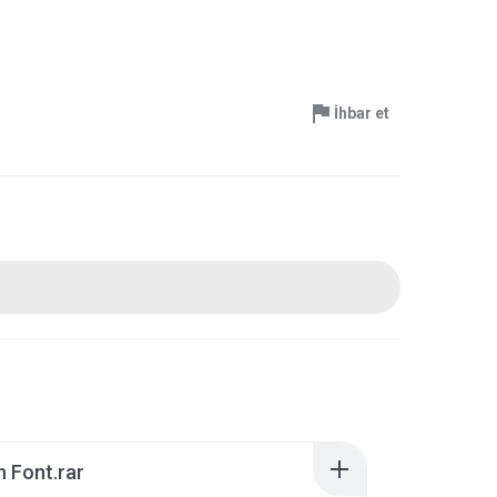
İhbar et
 Font.rar