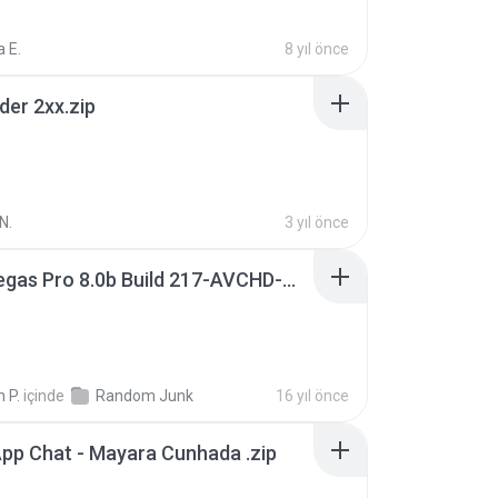
 E.
8 yıl önce
der 2xx.zip
N.
3 yıl önce
Sony Vegas Pro 8.0b Build 217-AVCHD-MPG-AC3 FIXED.7z
 P.
içinde
Random Junk
16 yıl önce
pp Chat - Mayara Cunhada .zip