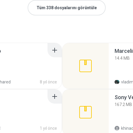
Tüm 338 dosyalarını görüntüle
p
Marceli
14.4 MB
hared
8 yıl önce
vladim
Sony Ve
167.2 MB
C
1 yıl önce
khina