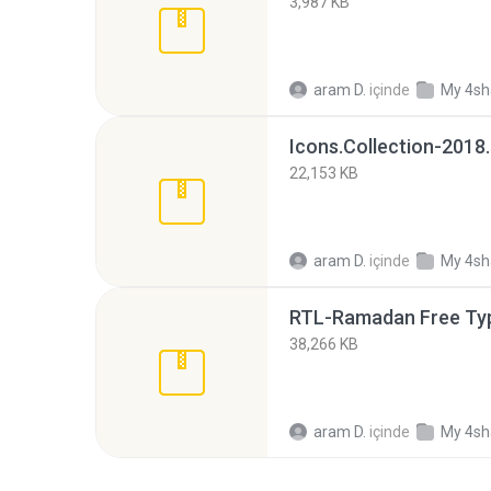
3,987 KB
aram D.
içinde
My 4sh
Icons.Collection-2018.
22,153 KB
aram D.
içinde
My 4sh
RTL-Ramadan Free Typ
38,266 KB
aram D.
içinde
My 4sh