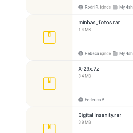
Rodri R.
içinde
My 4sh
minhas_fotos.rar
1.4 MB
Rebeca
içinde
My 4sh
X-23x.7z
3.4 MB
Federico B.
Digital Insanity.rar
3.8 MB