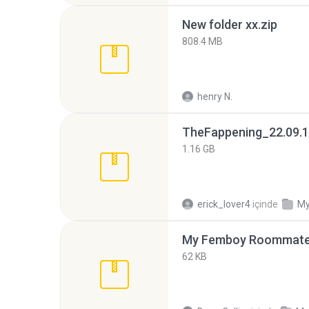
New folder xx.zip
808.4 MB
henry N.
TheFappening_22.09.1
1.16 GB
erick_lover4
içinde
My
My Femboy Roommate F
62 KB