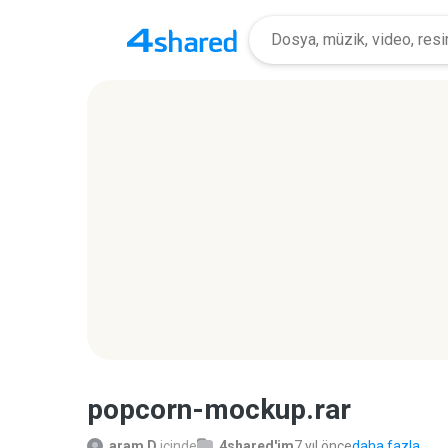
popcorn-mockup.rar
aram D.
içinde
4shared'im
7 yıl önce
daha fazla...