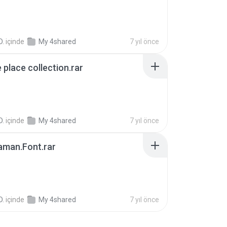
D.
içinde
My 4shared
7 yıl önce
e place collection.rar
D.
içinde
My 4shared
7 yıl önce
man.Font.rar
D.
içinde
My 4shared
7 yıl önce