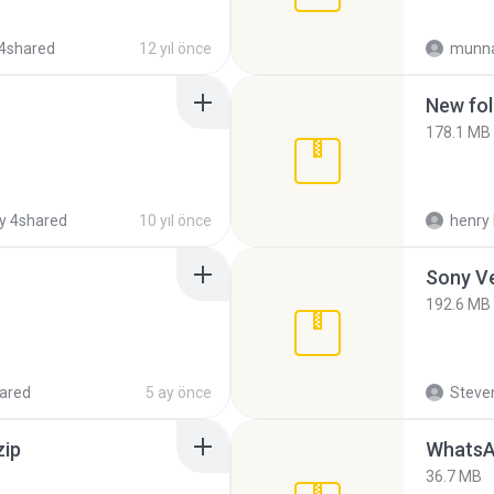
4shared
12 yıl önce
munna
New fol
178.1 MB
y 4shared
10 yıl önce
henry 
192.6 MB
ared
5 ay önce
Steven
zip
WhatsA
36.7 MB