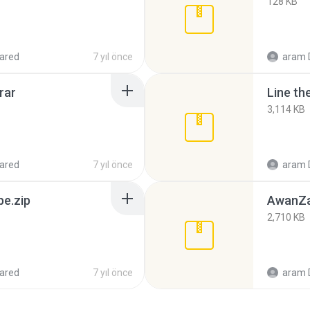
128 KB
ared
7 yıl önce
aram 
rar
Line th
3,114 KB
ared
7 yıl önce
aram 
e.zip
AwanZa
2,710 KB
ared
7 yıl önce
aram 