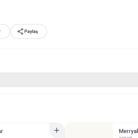
r
Paylaş
ar
Merryah