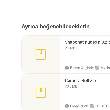
Ayrıca beğenebileceklerin
Snapchat nudes n 3.zi
2.8 MB
Baixar Q.
içinde
My 4s
Camera Roll.zip
70.5 MB
Diego
içinde
DIEGO P