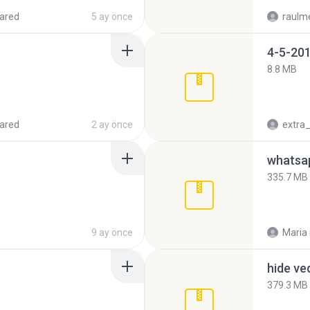
ared
5 ay önce
raulm
4-5-201
8.8 MB
ared
2 ay önce
335.7 MB
9 ay önce
Maria
hide ve
379.3 MB