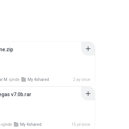
ne.zip
ir M.
içinde
My 4shared
2 ay önce
gas v7.0b.rar
o
içinde
My 4shared
15 yıl önce