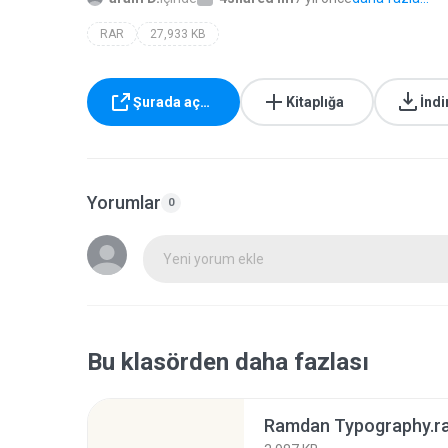
RAR
27,933 KB
Şurada aç…
Kitaplığa
İndi
Yorumlar
0
Yeni yorum ekle
Bu klasörden daha fazlası
Ramdan Typography.r