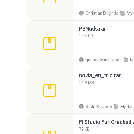
Christian D.
içinde
My 
PBNuds.rar
1.04 GB
gustavocs64
içinde
M
novia_en_trio.rar
14.9 MB
Rodri R.
içinde
My 4sh
Fl Studio Full Cracked.
79 KB