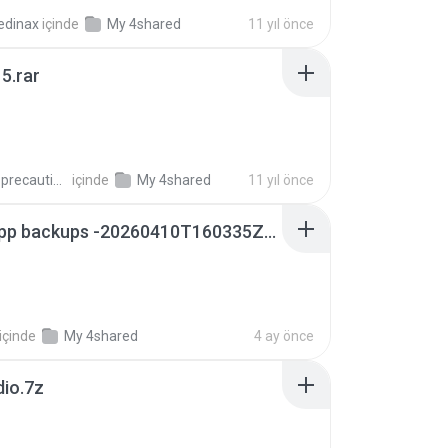
edinax
içinde
My 4shared
11 yıl önce
5.rar
extra_precautions
içinde
My 4shared
11 yıl önce
whatsapp backups -20260410T160335Z-3-001.zip
içinde
My 4shared
4 ay önce
dio.7z