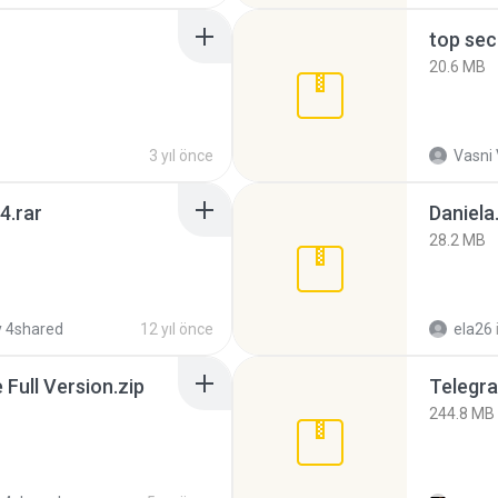
top sec
20.6 MB
3 yıl önce
Vasni
4.rar
Daniela
28.2 MB
 4shared
12 yıl önce
ela26
ull Version.zip
Telegra
244.8 MB