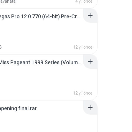
ravanatal
4 yıl önce
Sony Vegas Pro 12.0.770 (64-bit) Pre-Cracked.zip
S.
12 yıl önce
Junior Miss Pageant 1999 Series (Volume I Part I NC 6).7z
12 yıl önce
pening final.rar