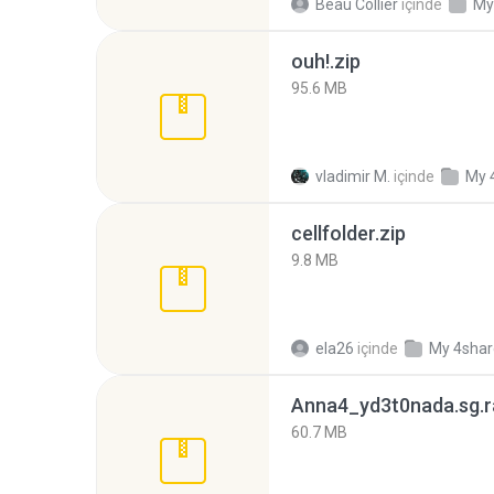
Beau Collier
içinde
My
ouh!.zip
95.6 MB
vladimir M.
içinde
My 
cellfolder.zip
9.8 MB
ela26
içinde
My 4sha
Anna4_yd3t0nada.sg.r
60.7 MB