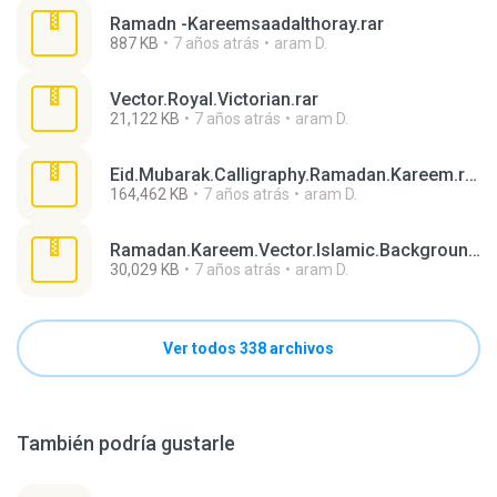
Ramadn -Kareemsaadalthoray.rar
887 KB
7 años atrás
aram D.
Vector.Royal.Victorian.rar
21,122 KB
7 años atrás
aram D.
Eid.Mubarak.Calligraphy.Ramadan.Kareem.rar
164,462 KB
7 años atrás
aram D.
Ramadan.Kareem.Vector.Islamic.Background.rar
30,029 KB
7 años atrás
aram D.
Ver todos 338 archivos
También podría gustarle