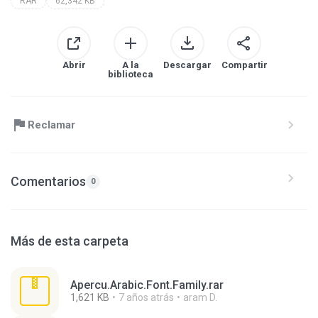
RAR
62,342 KB
Abrir
A la
Descargar
Compartir
biblioteca
Reclamar
Comentarios
0
Más de esta carpeta
Apercu.Arabic.Font.Family.rar
1,621 KB
7 años atrás
aram D.