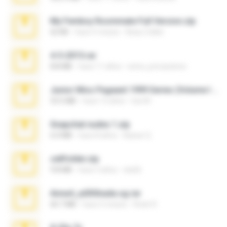
My Femboy Roommate Full Version.zip
62 KB
hace 5 meses
Beau Collier
4-5-2015.rar
8.8 MB
hace 11 años
extra_precautions
Junior Miss Pageant 1999 Series (Volume I Part I NC 6).7z
53.5 MB
hace 12 años
luis M.
Snapchat nudes 1.zip
6.0 MB
hace 8 años
Baixar Q.
cellfolder.zip
9.8 MB
hace 3 años
ela26
Anna4_yd3t0nada.sg.rar
60.7 MB
hace 5 meses
Rodri R.