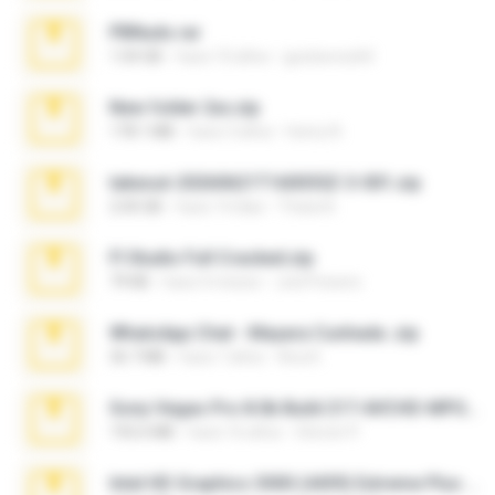
PBNuds.rar
1.04 GB
hace 10 años
gustavocs64
New folder 2xx.zip
178.1 MB
hace 3 años
henry N.
takeout-20260621T160055Z-3-001.zip
2.00 GB
hace 14 días
Thata N.
Fl Studio Full Cracked.zip
79 KB
hace 4 meses
Joel Powers
WhatsApp Chat - Mayara Cunhada .zip
36.7 MB
hace 7 años
Ana K.
Sony Vegas Pro 8.0b Build 217-AVCHD-MPG-AC3 FIXED.7z
192.6 MB
hace 16 años
Steven P.
Intel HD Graphics 3000 (4459) Extreme Plus 2.0.zip