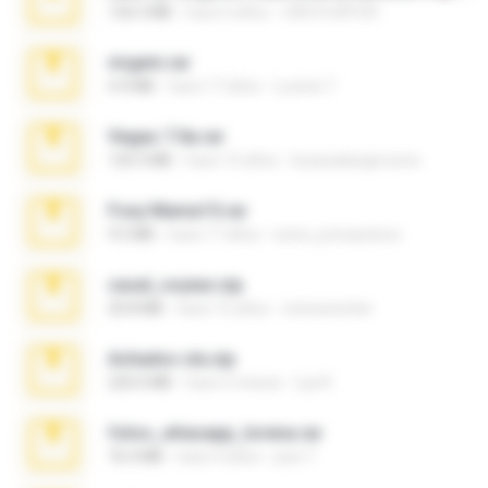
126.5 MB
hace 6 años
nIGHTmAYOR
virgem.rar
4.4 MB
hace 17 años
Lucinei 7.
Vegas 7.0a.rar
120.3 MB
hace 15 años
boyisadangerzone
Foxy Mama15.rar
9.5 MB
hace 17 años
extra_precautions
casal_voyeur.zip
20.8 MB
hace 15 años
netowescher
Achados sla.zip
220.0 MB
hace 5 meses
Lya K.
fotos_whasapp_lorena.rar
76.4 MB
hace 4 años
jose T.