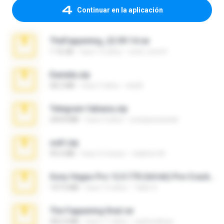
Continuar en la aplicación
TheFappening_22.09.14.rar
1.16 GB
hace 12 años
erick_lover4
Daniela.zip
28.2 MB
hace 3 años
ela26
Telegram fabiana.zip
244.8 MB
hace 4 años
yrangravanatal
ouh!.zip
95.6 MB
hace 2 meses
vladimir M.
Sony Vegas Pro 12.0.770 (64-bit) Pre-Cracked.zip
137.0 MB
hace 12 años
Tales S.
The Fappening final.rar
302.4 MB
hace 11 años
raulmedinax