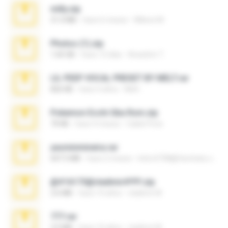
milly.zip
31.0 MB
hace 6 meses
Milene M.
Photos (1).zip
1.60 GB
hace 15 días
Anacleto T.
LIL PEEP VOCAL PRESET BY MELT.rar
826 KB
hace 4 años
Melt ..
Pokemon Ecchi Gba Rom.zip
70 KB
hace 4 meses
Caleb Price
yasminmineira.rar
647.5 MB
hace 2 meses
letiro5708@fanchatu.com
@#16173@vladimir#!!!!!!.zip
2.6 MB
hace 10 años
vladimir M.
777.rar
2.0 MB
hace 10 años
vladimir M.