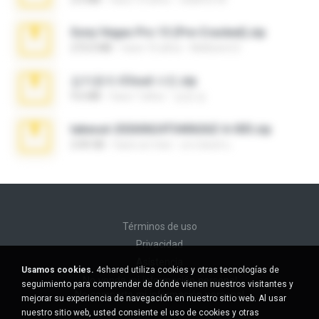
Sony Vegas Pro 13 (Pre-Cracked).zip
272.0 MB
hace 10 años
Mellicent D.
김지윤의 iCloud 사진.zip
9.6 MB
hace 7 años
성경 김.
takeout-20260624T040626Z-6-003.zip
2.00 GB
hace un mes
อรรถพงษ์ บ.
Términos de uso
Privacidad
Asistencia
Usamos cookies.
4shared utiliza cookies y otras tecnologías de
No venda mi información personal
seguimiento para comprender de dónde vienen nuestros visitantes y
No comparta mi información personal
mejorar su experiencia de navegación en nuestro sitio web. Al usar
nuestro sitio web, usted consiente el uso de cookies y otras