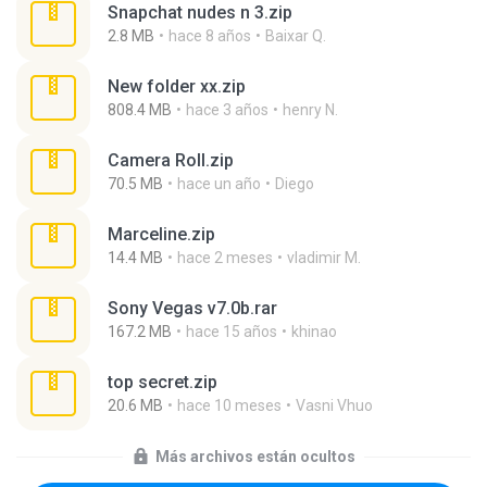
Snapchat nudes n 3.zip
2.8 MB
hace 8 años
Baixar Q.
New folder xx.zip
808.4 MB
hace 3 años
henry N.
Camera Roll.zip
70.5 MB
hace un año
Diego
Marceline.zip
14.4 MB
hace 2 meses
vladimir M.
Sony Vegas v7.0b.rar
167.2 MB
hace 15 años
khinao
top secret.zip
20.6 MB
hace 10 meses
Vasni Vhuo
Más archivos están ocultos