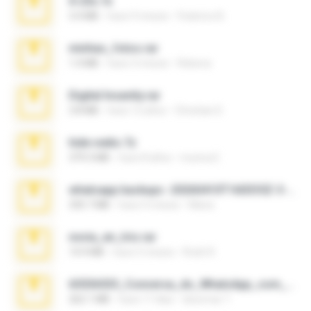
X-23x.7z
3.4 MB
hace 9 meses
Federico B.
minhas_fotos.rar
1.4 MB
hace 3 meses
Rebeca
Digital Insanity.rar
3.8 MB
hace 12 años
Christian D.
hide vedio.7z
379.3 MB
hace 8 años
munna E.
whatsapp backups -20260410T160335Z-3-001.zip
335.7 MB
hace 4 meses
Maria
novia_en_trio.rar
14.9 MB
hace 5 meses
Rodri R.
65536533_Conversa_do_WhatsApp_com_Meu_Esposo.zip
262.1 MB
hace 17 días
desomar T.