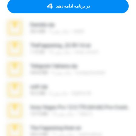
در برنامه ادامه دهید
Daniela.zip
ela26
3 سال پیش
28.2 MB
TheFappening_22.09.14.rar
erick_lover4
12 سال پیش
1.16 GB
Telegram fabiana.zip
yrangravanatal
4 سال پیش
244.8 MB
ouh!.zip
vladimir M.
2 ماه پیش
95.6 MB
Sony Vegas Pro 12.0.770 (64-bit) Pre-Cracked.zip
Tales S.
12 سال پیش
137.0 MB
The Fappening final.rar
raulmedinax
11 سال پیش
302.4 MB