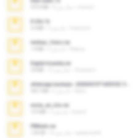
hide vedio.7z
munna E.
8 سال پیش
379.3 MB
X-23x.7z
Federico B.
9 ماه پیش
3.4 MB
minhas_fotos.rar
Rebeca
3 ماه پیش
1.4 MB
Digital Insanity.rar
Christian D.
12 سال پیش
3.8 MB
whatsapp backups -20260410T160335Z-3-001.zip
Maria
4 ماه پیش
335.7 MB
novia_en_trio.rar
Rodri R.
5 ماه پیش
14.9 MB
PBNuds.rar
gustavocs64
10 سال پیش
1.04 GB