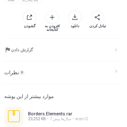
RAR
62,342 KB
تبادل کردن
دانلود
افزودن به
گشودن
کتابخانه
گزارش دادن
نظرات
0
موارد بیشتر از این پوشه
Borders.Elements.rar
aram D.
7 سال‌ها پیش
23,252 KB