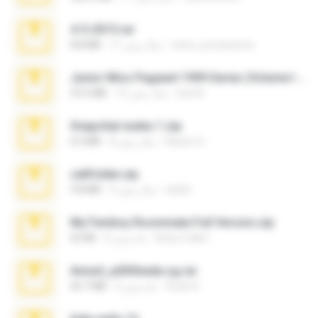
4-5-2015.rar
extra_precautions
11 سال پیش
8.8 MB
Junior Miss Pageant 1999 Series (Volume I Part I NC 6).7z
luis M.
12 سال پیش
53.5 MB
Snapchat nudes 1.zip
Baixar Q.
8 سال پیش
6.0 MB
cellfolder.zip
ela26
3 سال پیش
9.8 MB
My Femboy Roommate Full Version.zip
Beau Collier
5 ماه پیش
62 KB
Anna4_yd3t0nada.sg.rar
Rodri R.
5 ماه پیش
60.7 MB