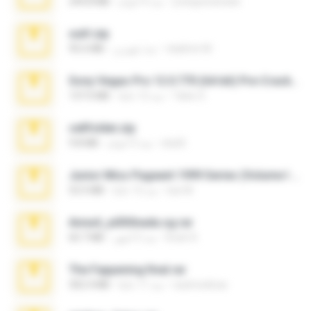
244.8 MB
منذ 4 أعوام
yrangravanatal
ouh!.zip
95.6 MB
منذ شهرين
vladimir M.
Sony Vegas Pro 12.0.770 (64-bit) Pre-Cracked.zip
137.0 MB
منذ 12 عامًا
Tales S.
cellfolder.zip
9.8 MB
منذ 3 أعوام
ela26
Junior Miss Pageant 1999 Series (Volume I Part I NC 6).7z
53.5 MB
منذ 12 عامًا
luis M.
Anna4_yd3t0nada.sg.rar
60.7 MB
منذ 5 أشهر
Rodri R.
The Fappening final.rar
302.4 MB
منذ 11 عامًا
raulmedinax