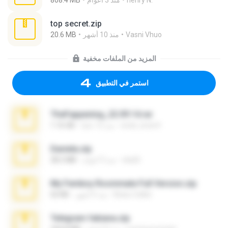
808.4 MB
منذ 3 أعوام
henry N.
top secret.zip
20.6 MB
منذ 10 أشهر
Vasni Vhuo
المزيد من الملفات مخفية
استمر في التطبيق
TheFappening_22.09.14.rar
1.16 GB
منذ 12 عامًا
erick_lover4
Daniela.zip
28.2 MB
منذ 3 أعوام
ela26
My Femboy Roommate Full Version.zip
62 KB
منذ 5 أشهر
Beau Collier
Telegram fabiana.zip